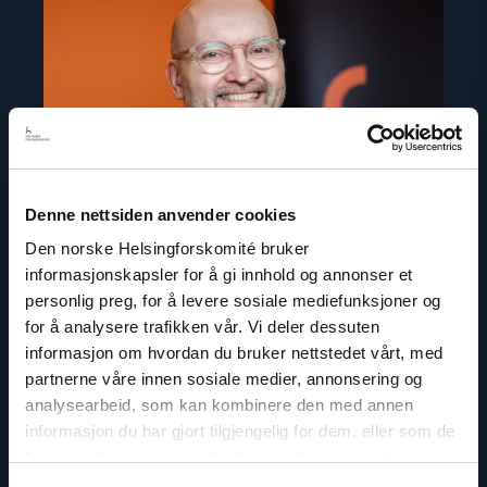
"Dag
A.
Fedøy"
Denne nettsiden anvender cookies
Den norske Helsingforskomité bruker
informasjonskapsler for å gi innhold og annonser et
personlig preg, for å levere sosiale mediefunksjoner og
for å analysere trafikken vår. Vi deler dessuten
informasjon om hvordan du bruker nettstedet vårt, med
partnerne våre innen sosiale medier, annonsering og
Dag A. Fedøy
analysearbeid, som kan kombinere den med annen
Kommunikasjonssjef
informasjon du har gjort tilgjengelig for dem, eller som de
E-post:
daf@nhc.no
har samlet inn gjennom din bruk av tjenestene deres.
Telefon: +47 920 54 309