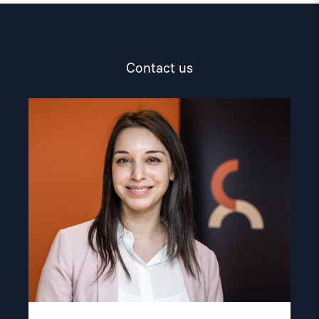
Contact us
Read
article
"Ana
Pashalishvili"