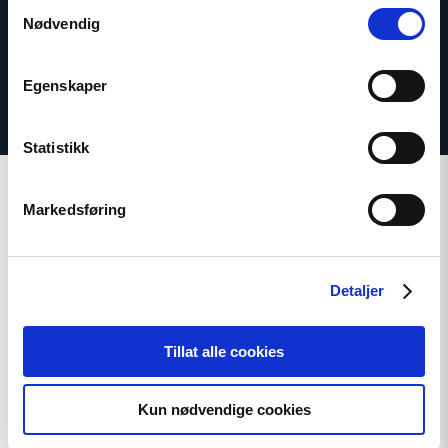
Samtykkevalg
Nødvendig
Egenskaper
Statistikk
Markedsføring
Relatert
Detaljer
Tillat alle cookies
Read
article
Kun nødvendige cookies
"Krever
internasjonal