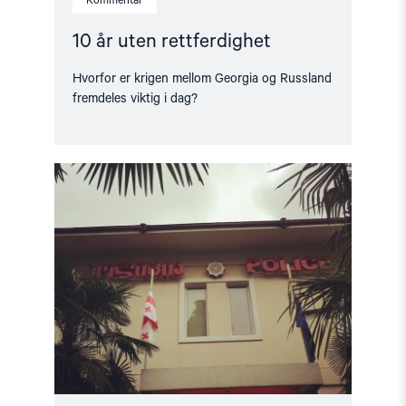
Kommentar
10 år uten rettferdighet
Hvorfor er krigen mellom Georgia og Russland
fremdeles viktig i dag?
Read
article
"Georgia
must
enable
access
to
justice
for
victims
of
2008
war"