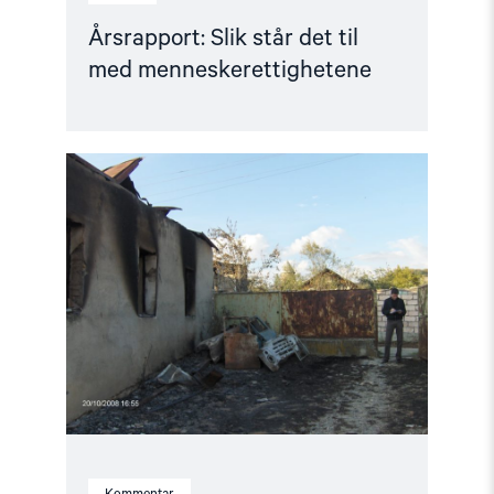
Årsrapport: Slik står det til
med menneskerettighetene
Read
article
"10
år
uten
rettferdighet"