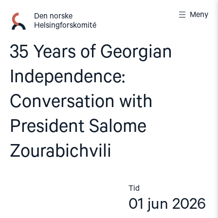
Gå
Meny
til
Den norske
Helsingforskomité
innhold
35 Years of Georgian
Independence:
Conversation with
President Salome
Zourabichvili
Tid
01 jun 2026