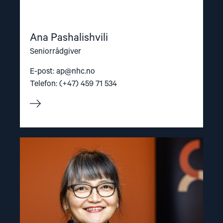
Ana Pashalishvili
Seniorrådgiver
E-post:
ap@nhc.no
Telefon: (+47) 459 71 534
Read
article
"Inna
Sangadzhieva"