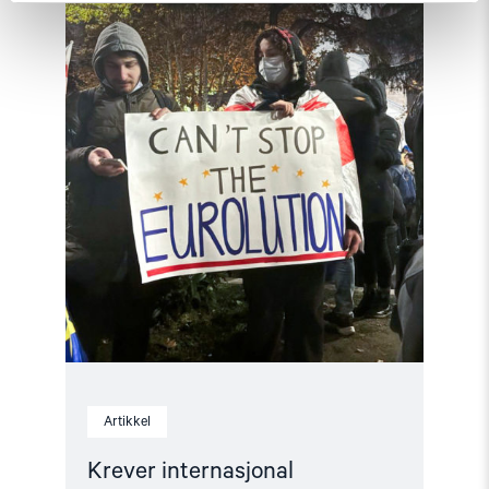
etterforskning
av
menneskerettighetsbrudd
i
Georgia"
Artikkel
Krever internasjonal