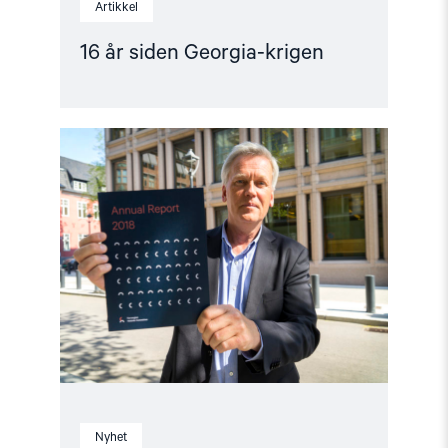
Artikkel
16 år siden Georgia-krigen
Read
article
"Årsrapport:
Slik
står
det
til
med
menneskerettighetene"
Nyhet