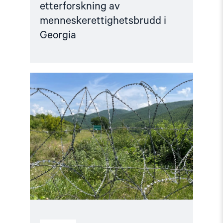
etterforskning av
menneskerettighetsbrudd i
Georgia
Read
article
"16
år
siden
Georgia-
krigen"