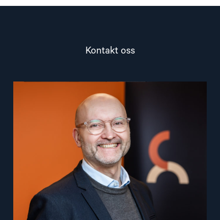
Kontakt oss
Read
article
"Dag
A.
Fedøy"