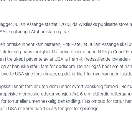
egger Julian Assange startet i 2010, da Wikileaks publiserte stor
SAs krigføring i Afghanistan og Irak.
 britiske innenriksministeren, Priti Patel, at Julian Assange skal u
tok for seg hans mulighet til å anke beslutningen til High Court. H
n i tre uker, i påvente av at USA la frem «tilfredsstillende lovnade
tet og at han ikke står i fare for dødsdom. De har også bedt om at ha
il leverte USA sine forsikringer, og det er klart for nye høringer i slut
gslet i snart fem år uten dom under svært vanskelig forhold i Belm
ropeiske menneskerettskonvensjon Art. 6 om rettferdig rettergang in
or tortur eller umenneskelig behandling. FNs ombud for tortur har 
ur. I USA risikerer han 175 års fengsel for spionasje.