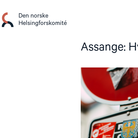
Gå
til
Den norske
innhold
Helsingforskomité
Assange: H