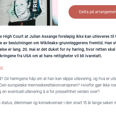
Delta på arrangeme
s High Court at Julian Assange foreløpig ikke kan utleveres til
se av beslutningen om Wikileaks-grunnleggerens fremtid. Han står 
atelse er lang. 20. mai er det duket for ny høring, hvor retten sk
ingene fra USA om at hans rettigheter vil bli ivaretatt.
er
 Gir høringene håp om at han kan slippe utlevering, og hva er utsi
or Den europeiske menneskerettskonvensjonen? Hvorfor gjør ikke n
 en eventuell utlevering å si for pressefrihet verden over?
 om status, dilemmaer og konsekvenser i den snart 15 år lange saken