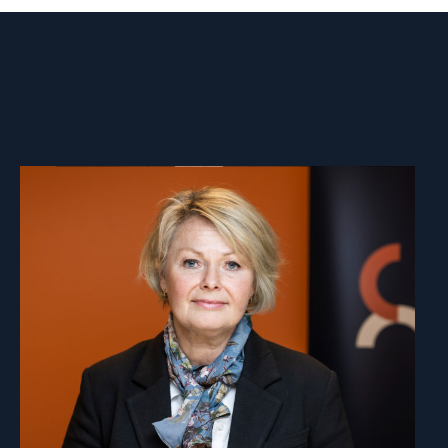
Read
article
"Berit
Lindeman"