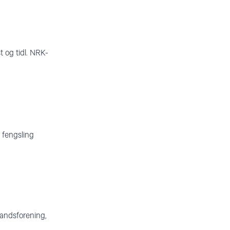
 og tidl. NRK-
g fengsling
Landsforening,