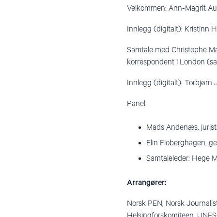
Velkommen: Ann-Magrit Aus
Innlegg (digitalt): Kristinn 
Samtale med Christophe Marc
korrespondent i London (sa
Innlegg (digitalt): Torbjørn
Panel:
Mads Andenæs, jurist o
Elin Floberghagen, g
Samtaleleder: Hege Mo
Arrangører:
Norsk PEN, Norsk Journalis
Helsingforskomiteen, UNESC