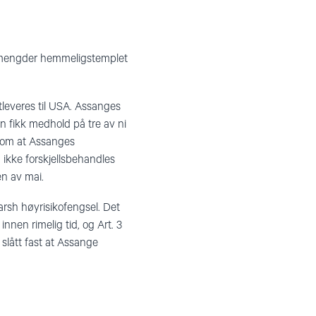
e mengder hemmeligstemplet
tleveres til USA. Assanges
an fikk medhold på tre av ni
r» om at Assanges
n ikke forskjellsbehandles
ten av mai.
arsh høyrisikofengsel. Det
nen rimelig tid, og Art. 3
slått fast at Assange