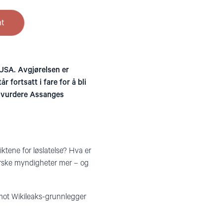
nt
 USA. Avgjørelsen er
fortsatt i fare for å bli
al vurdere Assanges
ktene for løslatelse? Hva er
orske myndigheter mer – og
 mot Wikileaks-grunnlegger