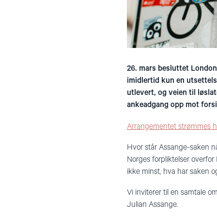
26. mars besluttet London
imidlertid kun en utsettel
utlevert, og veien til løsl
ankeadgang opp mot forsikr
Arrangementet strømmes h
Hvor står Assange-saken nå?
Norges forpliktelser overf
ikke minst, hva har saken og
Vi inviterer til en samtale
Julian Assange.