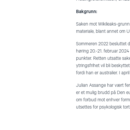
Bakgrunn:
Saken mot Wikileaks-grunnl
materiale, blant annet om U
Sommeren 2022 besluttet den
høring 20.-21. februar 2024 
punkter. Retten utsatte sake
ytringsfrihet vil bli beskyt
fordi han er australier. I apr
Julian Assange har vært fen
er et mulig brudd på Den eu
om forbud mot enhver form f
utsettes for psykologisk tort