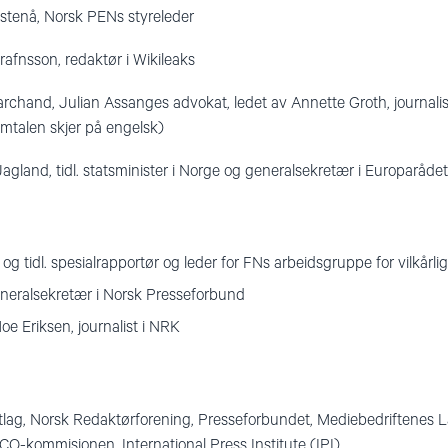
tenå, Norsk PENs styreleder
Hrafnsson, redaktør i Wikileaks
hand, Julian Assanges advokat, ledet av Annette Groth, journalist
mtalen skjer på engelsk)
 Jagland, tidl. statsminister i Norge og generalsekretær i Europarådet
g tidl. spesialrapportør og leder for FNs arbeidsgruppe for vilkårli
eneralsekretær i Norsk Presseforbund
e Eriksen, journalist i NRK
tlag, Norsk Redaktørforening, Presseforbundet, Mediebedriftenes 
O-kommisjonen, International Press Institute (IPI)