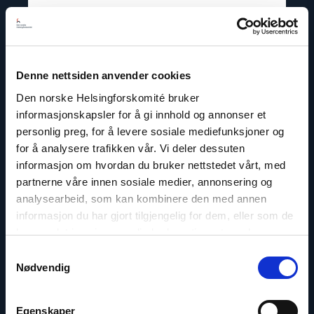
Lene Wetteland
Leder, Documentation and Accountability Hub
E-post:
lw@nhc.no
Denne nettsiden anvender cookies
Telefon: +47 97 69 75 53
Den norske Helsingforskomité bruker
Twitter: @lenewett
informasjonskapsler for å gi innhold og annonser et
personlig preg, for å levere sosiale mediefunksjoner og
for å analysere trafikken vår. Vi deler dessuten
informasjon om hvordan du bruker nettstedet vårt, med
partnerne våre innen sosiale medier, annonsering og
Read
analysearbeid, som kan kombinere den med annen
article
informasjon du har gjort tilgjengelig for dem, eller som de
"Dag
A.
har samlet inn gjennom din bruk av tjenestene deres.
Fedøy"
Samtykkevalg
Nødvendig
Egenskaper