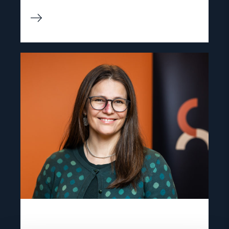
Read
article
"Lene
Wetteland"