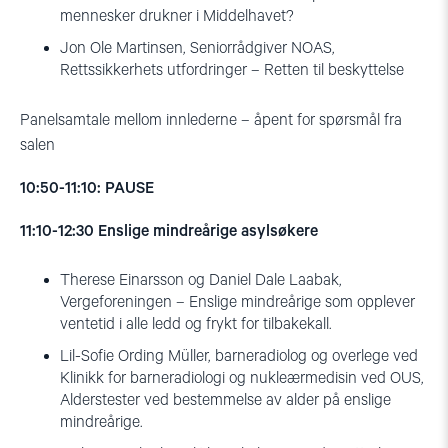
mennesker drukner i Middelhavet?
Jon Ole Martinsen, Seniorrådgiver NOAS,
Rettssikkerhets utfordringer – Retten til beskyttelse
Panelsamtale mellom innlederne – åpent for spørsmål fra
salen
10:50-11:10: PAUSE
11:10-12:30 Enslige mindreårige asylsøkere
Therese Einarsson og Daniel Dale Laabak,
Vergeforeningen – Enslige mindreårige som opplever
ventetid i alle ledd og frykt for tilbakekall.
Lil-Sofie Ording Müller, barneradiolog og overlege ved
Klinikk for barneradiologi og nukleærmedisin ved OUS,
Alderstester ved bestemmelse av alder på enslige
mindreårige.