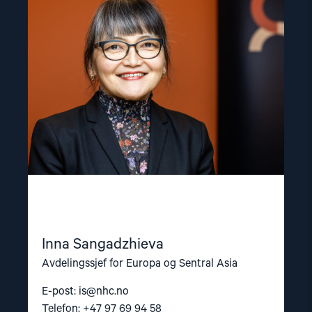
"Inna
Sangadzhieva"
Inna Sangadzhieva
Avdelingssjef for Europa og Sentral Asia
E-post:
is@nhc.no
Telefon: +47 97 69 94 58