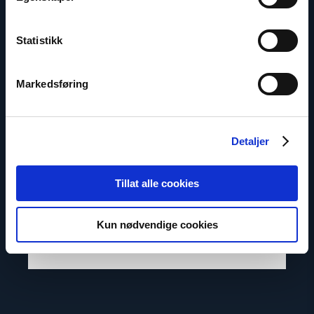
Statistikk
Markedsføring
Dag A. Fedøy
Detaljer
Kommunikasjonssjef
Tillat alle cookies
E-post:
daf@nhc.no
Telefon: +47 920 54 309
Kun nødvendige cookies