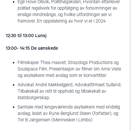
Egil Hove Olsvik, Politihøgskolen, Hvordan etterlever
politiet regelverk for oppfølging av forsvinninger av
enslige mindreårige, og hvilke utfordringer ser vi
framover. En oppdatering av hvor vi er i 2024
12:30 til 13:00 Lunsj
13:00- 14:15
De uønskede
Filmskaper Thea Haavet, Straydogs Productions og
Soulspace Film. Presentasjon av filmer om Arne Viste
og asylsøkere med avslag som er konvertitter.
Advokat André Møkkelgjerd, Advokatfirmaet Sulland,
Tilbakekall av rett til opphold og tilbakekall av
statsborgerskap.
Samtale med lengeværende asylsøkere med endelig
avslag, ledet av Rune Berglund Steen (forfatter), og
Tor B Jørgensen (Mennesker i Limbo)