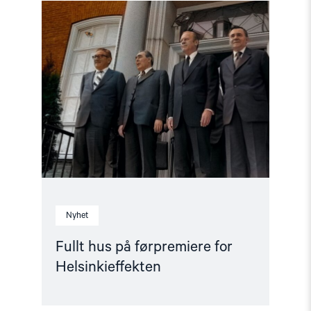
Read
article
"Fullt
hus
på
førpremiere
for
Helsinkieffekten"
Nyhet
Fullt hus på førpremiere for
Helsinkieffekten