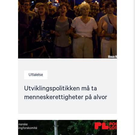
må
ta
menneskerettigheter
på
alvor"
Uttalelse
Utviklingspolitikken må ta
menneskerettigheter på alvor
Read
article
"Helsingforskomiteen