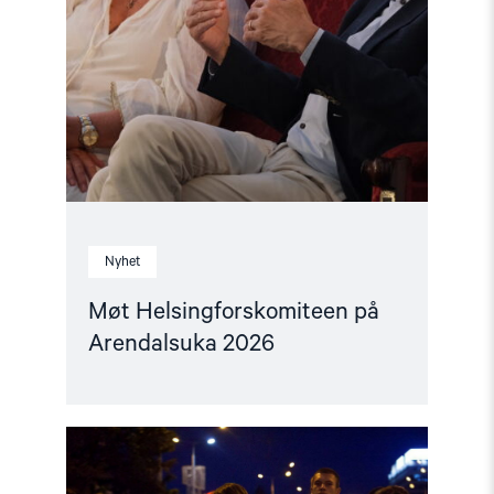
Nyhet
Møt Helsingforskomiteen på
Arendalsuka 2026
Read
article
"Utviklingspolitikken