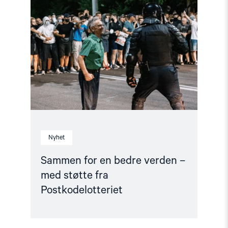
"Sammen
for
en
bedre
verden
–
med
støtte
fra
Postkodelotteriet"
Nyhet
Sammen for en bedre verden –
med støtte fra
Postkodelotteriet