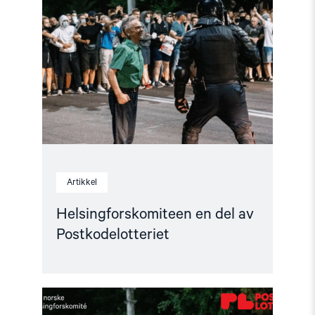
en
del
av
Postkodelotteriet"
Artikkel
Helsingforskomiteen en del av
Postkodelotteriet
Read
article