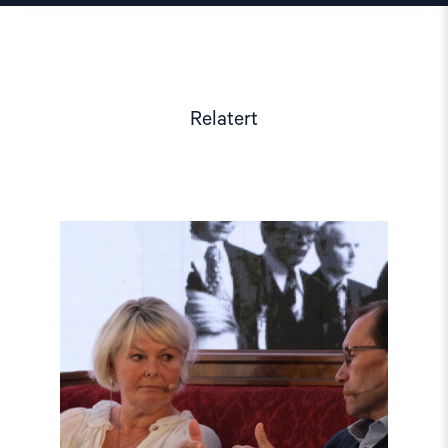
Relatert
Read
article
"Møt
Helsingforskomiteen
på
Arendalsuka
2026"