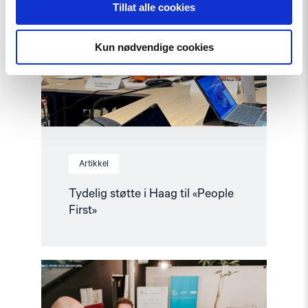
i
Tillat alle cookies
Haag
til
«People
Kun nødvendige cookies
First»"
Artikkel
Tydelig støtte i Haag til «People
First»
Read
article
"Helsingforskomiteen
med