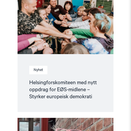
nytt
oppdrag
for
EØS-
midlene
–
Styrker
europeisk
demokrati"
Nyhet
Helsingforskomiteen med nytt
oppdrag for EØS-midlene –
Styrker europeisk demokrati
Read
article
"Fortsatt