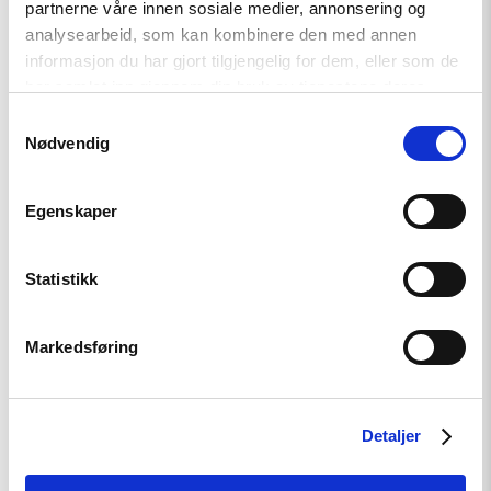
partnerne våre innen sosiale medier, annonsering og
analysearbeid, som kan kombinere den med annen
informasjon du har gjort tilgjengelig for dem, eller som de
har samlet inn gjennom din bruk av tjenestene deres.
Samtykkevalg
Nødvendig
Egenskaper
Nyhet
Statistikk
Møt Helsingforskomiteen på
Arendalsuka 2026
Markedsføring
Read
Detaljer
article
"Tydelig
støtte