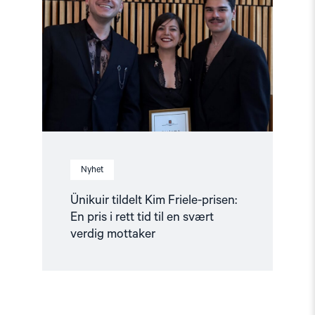
Kim
Friele-
prisen:
En
pris
i
rett
tid
til
en
svært
verdig
mottaker"
Nyhet
Ünikuir tildelt Kim Friele-prisen:
En pris i rett tid til en svært
verdig mottaker