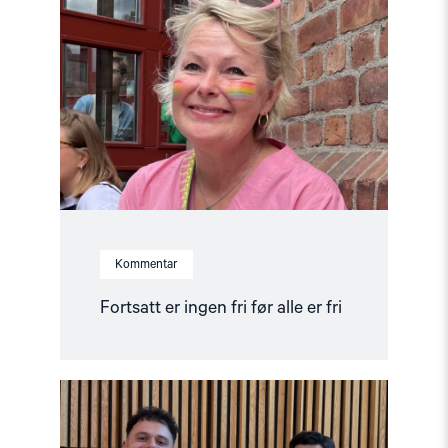
er
ingen
fri
før
alle
er
fri"
Kommentar
Fortsatt er ingen fri før alle er fri
Read
article
"Ünikuir
tildelt