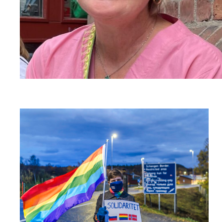
Read
article
"Fortsatt
en
kamp
for
at
kjærligheten
skal
være
grenseløs"