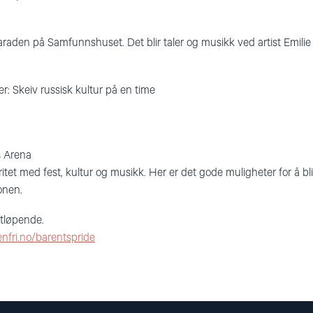
aden på Samfunnshuset. Det blir taler og musikk ved artist Emili
ier: Skeiv russisk kultur på en time
s Arena
daritet med fest, kultur og musikk. Her er det gode muligheter for å b
onen.
tløpende.
nfri.no/barentspride