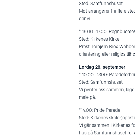
Sted: Samfunnshuset
Møt arrangører fra flere ste
der vi
* 16.00 -17.00: Regnbueme
Sted: Kirkenes Kirke
Prest Torbjørn Brox Webber 
orientering eller religiøs t
Lørdag 28. september
* 10:00- 1300: Paradeforbe
Sted: Samfunnshuset
Vi pynter oss sammen, lager
male på.
*14.00: Pride Parade
Sted: Kirkenes skole (oppst
Vi går sammen i Kirkenes for
hus på Samfunnshuset for a