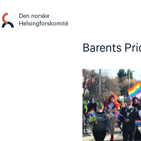
Gå
til
Den norske
innhold
Helsingforskomité
Barents Pri