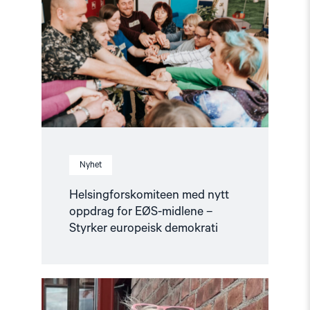
nytt
oppdrag
for
EØS-
midlene
–
Styrker
europeisk
demokrati"
Nyhet
Helsingforskomiteen med nytt
oppdrag for EØS-midlene –
Styrker europeisk demokrati
Read
article
"Fortsatt