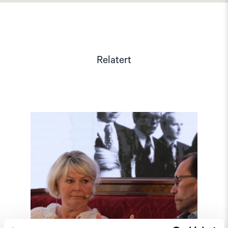
Relatert
Read
article
"Møt
Helsingforskomiteen
på
Arendalsuka
2026"