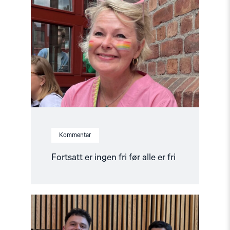
er
ingen
fri
før
alle
er
fri"
Kommentar
Fortsatt er ingen fri før alle er fri
Read
article
"Ünikuir
tildelt