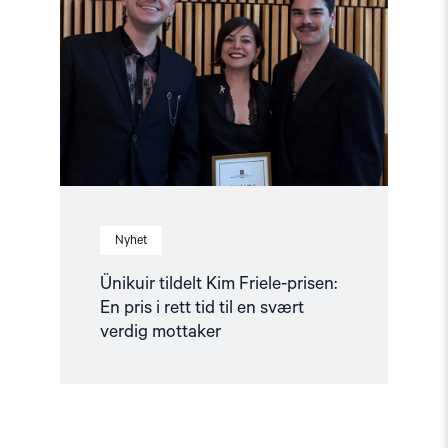
Kim
Friele-
prisen:
En
pris
i
rett
tid
til
en
svært
verdig
mottaker"
Nyhet
Ünikuir tildelt Kim Friele-prisen:
En pris i rett tid til en svært
verdig mottaker