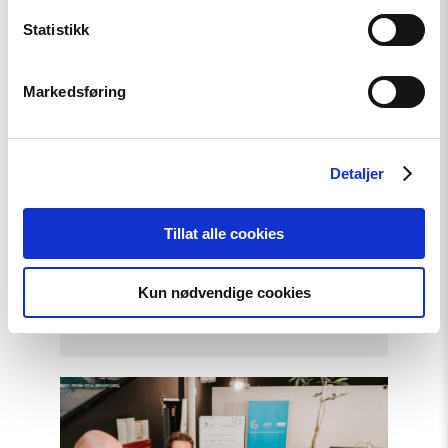
i
Haag
Statistikk
til
«People
First»"
Markedsføring
Detaljer
Tillat alle cookies
Artikkel
Tydelig støtte i Haag til «People
Kun nødvendige cookies
First»
Read
article
"Helsingforskomiteen
med