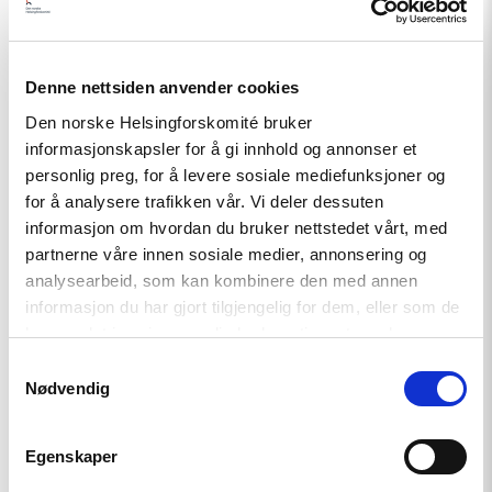
Denne nettsiden anvender cookies
Den norske Helsingforskomité bruker
informasjonskapsler for å gi innhold og annonser et
personlig preg, for å levere sosiale mediefunksjoner og
for å analysere trafikken vår. Vi deler dessuten
informasjon om hvordan du bruker nettstedet vårt, med
partnerne våre innen sosiale medier, annonsering og
Nyhet
analysearbeid, som kan kombinere den med annen
Møt Helsingforskomiteen på
informasjon du har gjort tilgjengelig for dem, eller som de
Arendalsuka 2026
har samlet inn gjennom din bruk av tjenestene deres.
Samtykkevalg
Nødvendig
Read
article
Egenskaper
"Tydelig
støtte