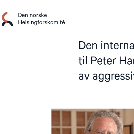
Gå
til
Den norske
innhold
Helsingforskomité
Den interna
til Peter H
av aggressi