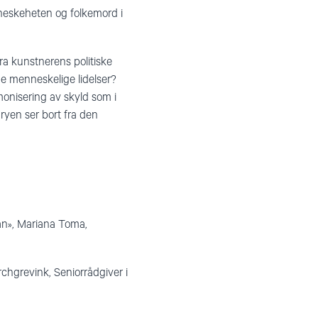
menneskeheten og folkemord i
fra kunstnerens politiske
me menneskelige lidelser?
armonisering av skyld som i
ryen ser bort fra den
kan», Mariana Toma,
chgrevink, Seniorrådgiver i