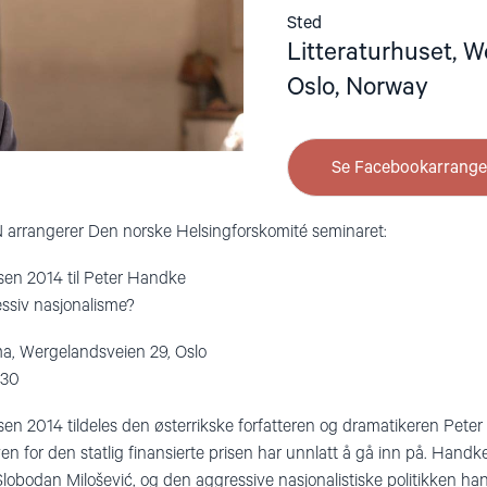
Sted
Litteraturhuset, 
Oslo, Norway
Se Facebookarrang
arrangerer Den norske Helsingforskomité seminaret:
sen 2014 til Peter Handke
essiv nasjonalisme?
ma, Wergelandsveien 29, Oslo
:30
sen 2014 tildeles den østerrikske forfatteren og dramatikeren Peter
 for den statlig finansierte prisen har unnlatt å gå inn på. Handke er
 Slobodan Milošević, og den aggressive nasjonalistiske politikken han 