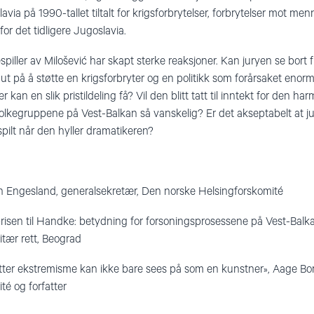
lavia på 1990-tallet tiltalt for krigsforbrytelser, forbrytelser mot 
or det tidligere Jugoslavia.
espiller av Milošević har skapt sterke reaksjoner. Kan juryen se bort 
 ut på å støtte en krigsforbryter og en politikk som forårsaket enor
 kan en slik pristildeling få? Vil den blitt tatt til inntekt for den h
olkegruppene på Vest-Balkan så vanskelig? Er det akseptabelt at ju
spilt når den hyller dramatikeren?
 Engesland, generalsekretær, Den norske Helsingforskomité
prisen til Handke: betydning for forsoningsprosessene på Vest-Bal
itær rett, Beograd
tter ekstremisme kan ikke bare sees på som en kunstner», Aage Bor
é og forfatter