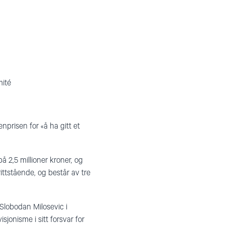
mité
prisen for «å ha gitt et
å 2,5 millioner kroner, og
rittstående, og består av tre
 Slobodan Milosevic i
sjonisme i sitt forsvar for