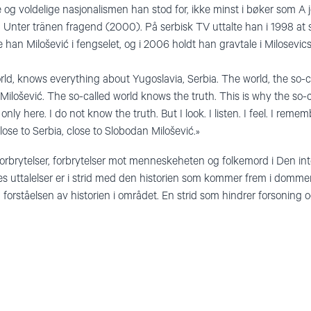
 og voldelige nasjonalismen han stod for, ikke minst i bøker som A j
 Unter tränen fragend (2000). På serbisk TV uttalte han i 1998 at s
han Milošević i fengselet, og i 2006 holdt han gravtale i Milosevic
orld, knows everything about Yugoslavia, Serbia. The world, the so-
ilošević. The so-called world knows the truth. This is why the so-c
nly here. I do not know the truth. But I look. I listen. I feel. I reme
lose to Serbia, close to Slobodan Milošević.»
igsforbrytelser, forbrytelser mot menneskeheten og folkemord i Den in
es uttalelser er i strid med den historien som kommer frem i domm
forståelsen av historien i området. En strid som hindrer forsoning og