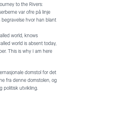
ourney to the Rivers:
erberne var ofre på linje
s begravelse hvor han blant
called world, knows
alled world is absent today,
mber. This is why I am here
ternasjonale domstol for det
ene fra denne domstolen, og
 politisk utvikling.