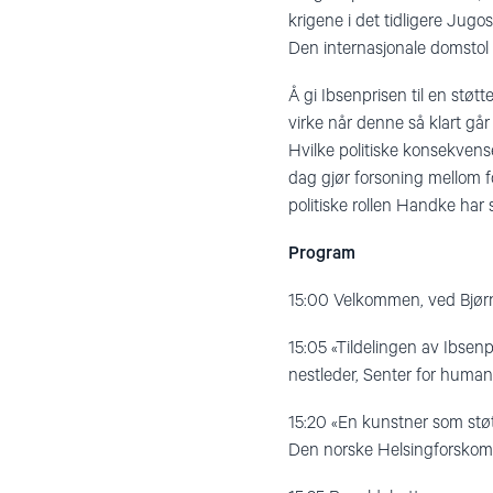
krigene i det tidligere Jugos
Den internasjonale domstol f
Å gi Ibsenprisen til en støtt
virke når denne så klart går
Hvilke politiske konsekvenser
dag gjør forsoning mellom f
politiske rollen Handke har 
Program
15:00 Velkommen, ved Bjørn
15:05 «Tildelingen av Ibsen
nestleder, Senter for human
15:20 «En kunstner som stø
Den norske Helsingforskomit