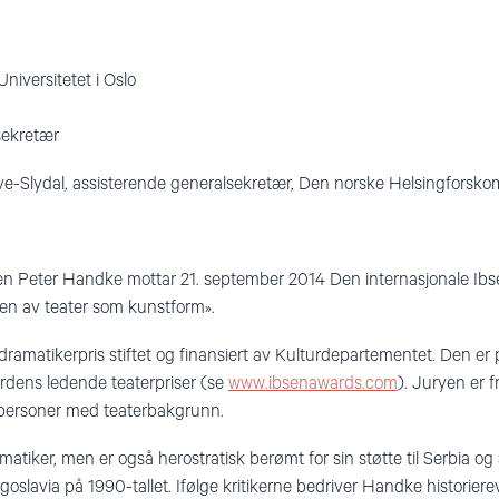
Universitetet i Oslo
sekretær
ve-Slydal, assisterende generalsekretær, Den norske Helsingforsko
n Peter Handke mottar 21. september 2014 Den internasjonale Ibsen
ngen av teater som kunstform».
dramatikerpris stiftet og finansiert av Kulturdepartementet. Den er p
erdens ledende teaterpriser (se
www.ibsenawards.com
). Juryen er f
 personer med teaterbakgrunn.
tiker, men er også herostratisk berømt for sin støtte til Serbia og
ugoslavia på 1990-tallet. Ifølge kritikerne bedriver Handke historierevi