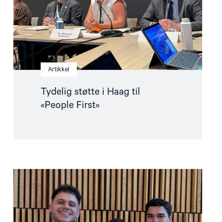
Artikkel
Tydelig støtte i Haag til
«People First»
Read
article
"Ünikuir
tildelt
Kim
Friele-