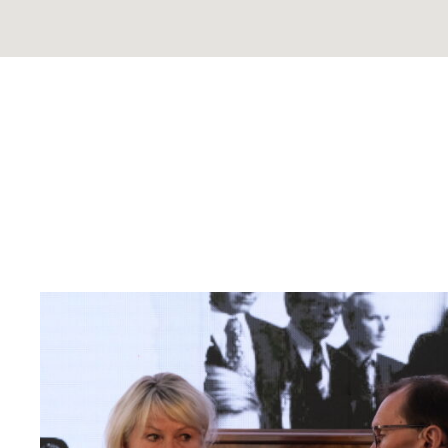
Read
article
"Møt
Helsingforskomiteen
på
Arendalsuka
2026"