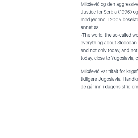
Milošević og den aggressive
Justice for Serbia (1996) og
med jødene. I 2004 besøkte 
annet sa:
«The world, the so-called w
everything about Slobodan M
and not only today, and not o
today, close to Yugoslavia, c
Milošević var tiltalt for kr
tidligere Jugoslavia. Handk
de går inn i dagens strid om 