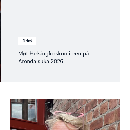
Nyhet
Møt Helsingforskomiteen på
Arendalsuka 2026
Read
article
"Fortsatt
er
ingen
fri