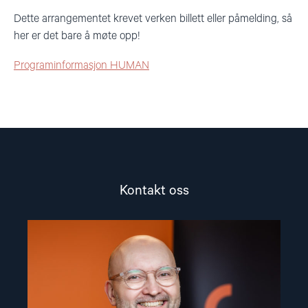
Dette arrangementet krevet verken billett eller påmelding, så
her er det bare å møte opp!
Programinformasjon HUMAN
Kontakt oss
Read
article
"Dag
A.
Fedøy"