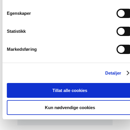
Read
article
"Utviklingspolitikken
Egenskaper
må
ta
menneskerettigheter
Statistikk
på
alvor"
Markedsføring
Detaljer
Uttalelse
Tillat alle cookies
Utviklingspolitikken må ta
Kun nødvendige cookies
menneskerettigheter på alvor