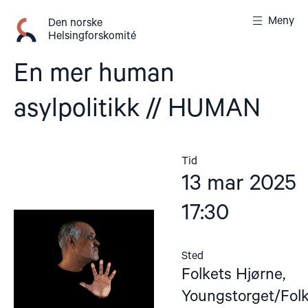
Gå
Meny
til
Den norske
Helsingforskomité
innhold
En mer human
asylpolitikk // HUMAN
Tid
13 mar 2025
17:30
Sted
Folkets Hjørne,
Youngstorget/Fol