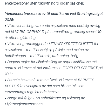
enkeltpersoner uten tilknytning til organisasjoner.
Yemanenettverkets krav til politikerne ved Stortingsvalget
2025:
• Vi krever at lengeværende asylsøkere med endelig avslag
må få VARIG OPPHOLD på humanitært grunnlag senest 10
år etter registrering
• Vi krever grunnleggende MENNESKERETTIGHETER for
asylsøkere – rett til helsehjelp på linje med resten av
befolkningen – rett til arbeid, utdanning, bolig
• Dagens regler for tilbakekalling av oppholdstillatelse må
endres. Vi krever at det innføres en FORELDELSESFRIST på
10 år
• Barnets beste må komme først. Vi krever at BARNETS
BESTE ikke overkjøres av det som blir omtalt som
innvandrings regulerende hensyn
• Norge må følge FNs anbefalinger og tolkning av
Flyktningkonvensjonen