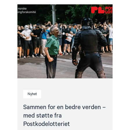
Read
article
"Sammen
for
en
bedre
verden
–
med
støtte
fra
Postkodelotteriet"
Nyhet
Sammen for en bedre verden –
med støtte fra
Postkodelotteriet