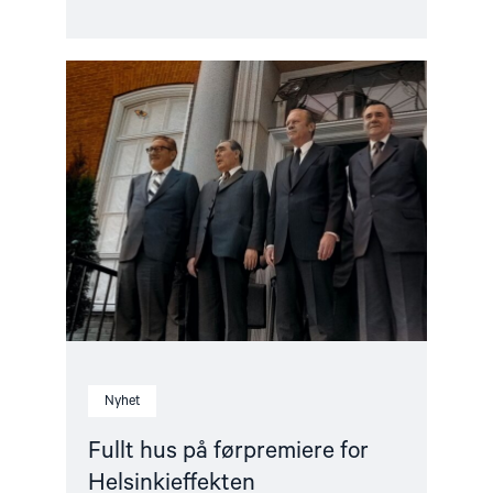
Read
article
"Fullt
hus
på
førpremiere
for
Helsinkieffekten"
Nyhet
Fullt hus på førpremiere for
Helsinkieffekten