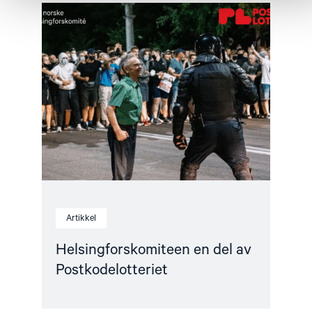
Read
article
"Helsingforskomiteen
en
del
av
Postkodelotteriet"
Artikkel
Helsingforskomiteen en del av
Postkodelotteriet