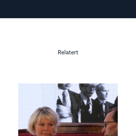
Relatert
Read
article
"Møt
Helsingforskomiteen
på
Arendalsuka
2026"