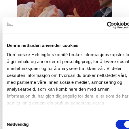
Denne nettsiden anvender cookies
Den norske Helsingforskomité bruker informasjonskapsler fo
å gi innhold og annonser et personlig preg, for å levere sosia
mediefunksjoner og for å analysere trafikken vår. Vi deler
dessuten informasjon om hvordan du bruker nettstedet vårt,
med partnerne våre innen sosiale medier, annonsering og
Nyhet
analysearbeid, som kan kombinere den med annen
informasjon du har gjort tilgjengelig for dem, eller som de har
Møt Helsingforskomiteen på
samlet inn gjennom din bruk av tjenestene deres.
Arendalsuka 2026
Samtykkevalg
Nødvendig