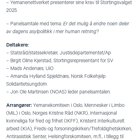
– Yemanenettverket presenterer sine krav til Stortingsvalget
2025
– Panelsamtale med tema:
Er det mulig å endre noen deler
av dagens asylpolitikk i mer human retning?
Deltakere:
– Statsråd/statssekretær, Justisdepartementet/Ap
– Birgit Oline Kjerstad, Stortingsrepresentant for SV
– Mads Andenæs, UiO
– Amanda Hylland Spjeldnæs, Norsk Folkehjelp
Solidaritetsungdom
– Jon Ole Martinsen (NOAS) leder panelsamtalen.
Arrangører:
Yemanekomiteen i Oslo, Mennesker i Limbo
(MiL) i Oslo, Norges Kristne Råd (NKR), Internasjonal
kvinneliga for fred og frihet (IKFF), Kristent Interkulturelt
arbeid (KIA), Freds-og forsoningskirken/Trefoldighetskirken,
Antirasistisk Senter, Helsingforskomiteen, m.fl., i tillegg til