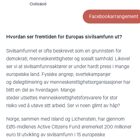
Civilizáció
Facebookarrangement
Hvordan ser fremtiden for Europas sivilsamfunn ut?
Sivilsamfunnet er ofte beskrevet som en grunnstein for
demokrati, menneskerettigheter og sosialt samhold. Likevel
ser vi at sivilsamfunnsaktører er under hardt press i mange
europeiske land. Fysiske angrep, svertekampanjer
og
delegitimering
av menneskerettighetsorganisasjoner har
blitt en del av hverdagen. Mange
steder
utsettes
menneskerettighetsforsvarere for stor
risiko
ved
å utøve sitt arbeid.
S
er vi noen glimt av håp
?
Norge, sammen med Island og
Lichenstein
, har gjennom
EØS-midlenes Active Citizens Fund øremerket 200 millioner
euro til utvikling av sivilsamfunn i 15 europeiske