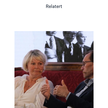
Relatert
Read
article
"Møt
Helsingforskomiteen
på
Arendalsuka
2026"