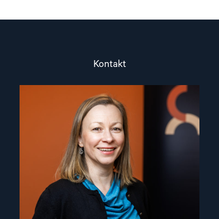
Kontakt
Read
article
"Csilla
Czimbalmos"