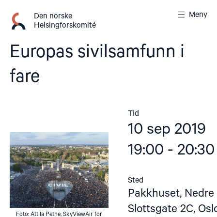
Gå
Meny
til
Den norske
Helsingforskomité
innhold
Europas sivilsamfunn i
fare
Tid
10 sep 2019
19:00 - 20:30
Sted
Pakkhuset, Nedre
Slottsgate 2C, Osl
Foto: Attila Pethe, SkyViewAir for