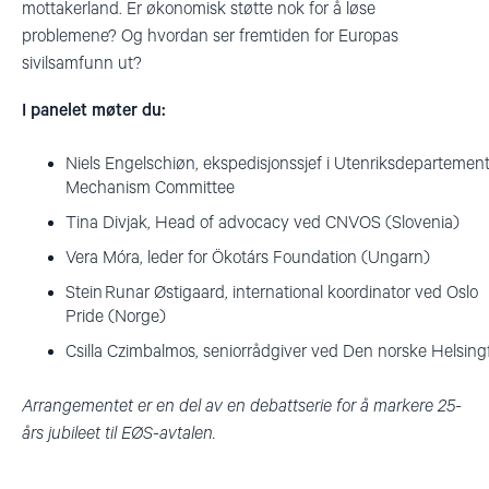
mottakerland. Er økonomisk støtte nok for å løse
problemene? Og hvordan ser fremtiden for Europas
sivilsamfunn ut?
I panelet møter du:
Niels
Engelschiøn
,
ekspedisjonssjef
i
Utenriksdepartement
Mechanism Committee
Tina
Divjak
, Head
of
advocacy
ved
CNVOS (Slovenia)
Vera
Móra
,
leder
for
Ökotárs
Foundation (
Ungarn
)
Stein
Runar
Østigaard
,
i
nternational
koordinator
ved
Oslo
Pride (Nor
ge
)
Csilla
Czimbalmos
,
seniorrådgiver
ved
Den
norske
Helsing
Arrangementet er en del av en debattserie for å markere 25-
års jubileet til EØS-avtalen.