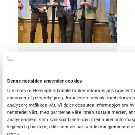
Artikkel
Barentshavet i spill
Denne nettsiden anvender cookies
Den norske Helsingforskomité bruker informasjonskapsler for
annonser et personlig preg, for å levere sosiale mediefunksjo
Read
article
analysere trafikken vår. Vi deler dessuten informasjon om h
"Stopp
nettstedet vårt, med partnerne våre innen sosiale medier, an
diskriminerende
analysearbeid, som kan kombinere den med annen informasjo
lovforslag
mot
tilgjengelig for dem, eller som de har samlet inn gjennom din
skeive
deres.