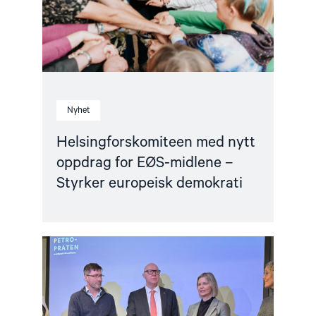
–
Styrker
europeisk
demokrati"
Nyhet
Helsingforskomiteen med nytt
oppdrag for EØS-midlene –
Styrker europeisk demokrati
Read
article
"Barentshavet
i
spill"