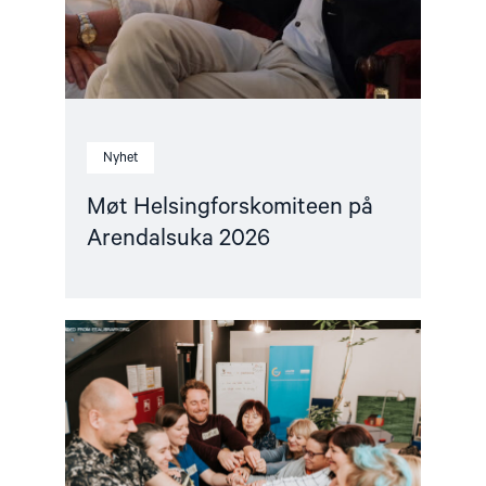
Nyhet
Møt Helsingforskomiteen på
Arendalsuka 2026
Read
article
"Helsingforskomiteen
med
nytt
oppdrag
for
EØS-
midlene