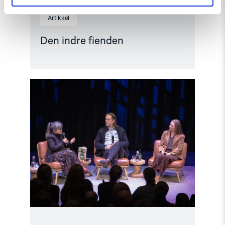
Artikkel
Den indre fienden
Read
article
"Når
krig
blir
hverdag"