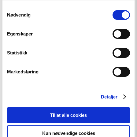
Artikkel
Samtykkevalg
Nødvendig
Tydelig støtte i Haag til
«People First»
Egenskaper
Statistikk
Read
article
"Den
Markedsføring
indre
fienden"
Detaljer
Tillat alle cookies
Kun nødvendige cookies