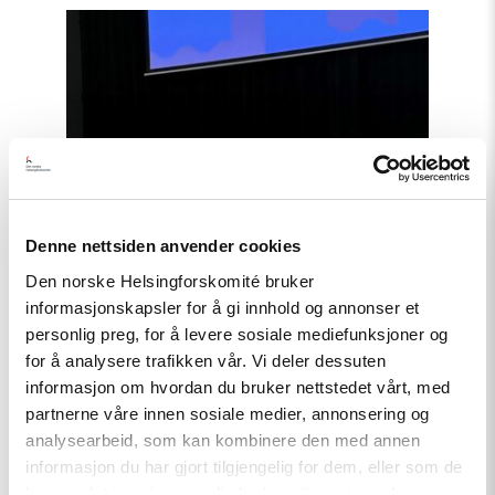
Read
article
"Tydelig
støtte
i
Haag
til
«People
First»"
Denne nettsiden anvender cookies
Den norske Helsingforskomité bruker
informasjonskapsler for å gi innhold og annonser et
personlig preg, for å levere sosiale mediefunksjoner og
for å analysere trafikken vår. Vi deler dessuten
informasjon om hvordan du bruker nettstedet vårt, med
partnerne våre innen sosiale medier, annonsering og
analysearbeid, som kan kombinere den med annen
informasjon du har gjort tilgjengelig for dem, eller som de
har samlet inn gjennom din bruk av tjenestene deres.