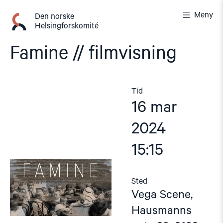
Gå
Meny
til
Den norske
Helsingforskomité
innhold
Famine // filmvisning
Tid
16 mar
2024
15:15
Sted
Vega Scene,
Hausmanns