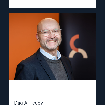
Read
article
"Dag
A.
Fedøy"
Dag A. Fedøy