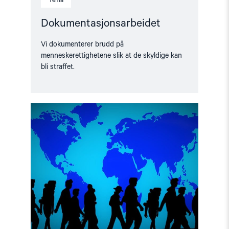
Tema
Dokumentasjonsarbeidet
Vi dokumenterer brudd på
menneskerettighetene slik at de skyldige kan
bli straffet.
Read
article
"Visum-
og
asylpolitikk
overfor
menneskerettighetsforsvarere
fra
Belarus
og
Russland"