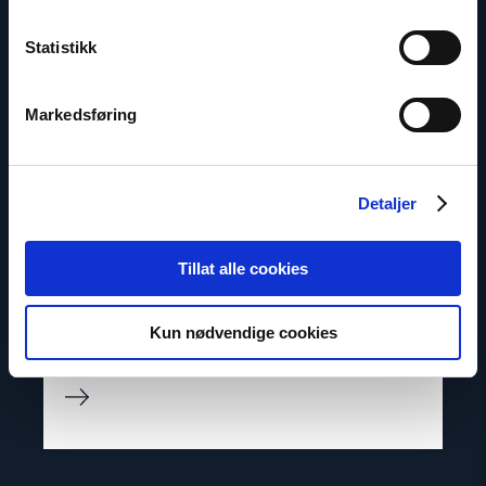
Statistikk
Markedsføring
Detaljer
Dag A. Fedøy
Tillat alle cookies
Kommunikasjonssjef
E-post:
daf@nhc.no
Kun nødvendige cookies
Telefon: +47 920 54 309