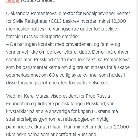
fanger
i OSSE-området.
Oleksandra Romantsova, direktør for Nobelprisvinner Senter
for Sivile Rettigheter (CCL) beskrev hvordan minst 10.000
mennesker holdes i forvaringsentre under forferdelige
forhold i russisk-okkuperte områder.
– De har ingen kontakt med omverdenen, og familie og
venner vet ikke om de lever eller er døde. Derfor må enhver
samtale med Russland starte med folk først, sa Romantsova
som ba parlamentarikerne om å gjøre en innsats for å skape
oppmerksomhet om 60 alvorlig syke kvinner som holdes i
disse forvaringssentrene uten forsvarlig helsehjelp.
Vladimir Kara-Murza, visepresident for Free Russia
Foundation og tidligere politisk fange i Russland, var
krystallklar på at alle ansvarlige for krigen i Ukraina må
straffeforfølges gjennom et rettsoppgjør, en nyttig
påminnelse akkurat i Haag. Han minnet om de over 20.000
ukrainske barna som er bortført til Russland.