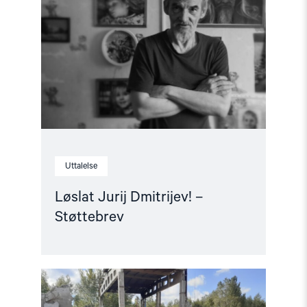
Dmitrijev!
–
Støttebrev"
Uttalelse
Løslat Jurij Dmitrijev! –
Støttebrev
Read
article
"Livet