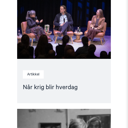
krig
blir
hverdag"
Artikkel
Når krig blir hverdag
Read
article
"Løslat
Jurij