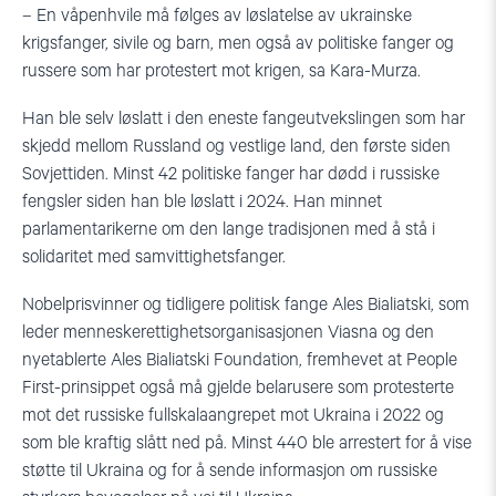
– En våpenhvile må følges av løslatelse av ukrainske
krigsfanger, sivile og barn, men også av politiske fanger og
russere som har protestert mot krigen, sa Kara-Murza.
Han ble selv løslatt i den eneste fangeutvekslingen som har
skjedd mellom Russland og vestlige land, den første siden
Sovjettiden. Minst 42 politiske fanger har dødd i russiske
fengsler siden han ble løslatt i 2024. Han minnet
parlamentarikerne om den lange tradisjonen med å stå i
solidaritet med samvittighetsfanger.
Nobelprisvinner og tidligere politisk fange Ales Bialiatski, som
leder menneskerettighetsorganisasjonen Viasna og den
nyetablerte Ales Bialiatski Foundation, fremhevet at People
First-prinsippet også må gjelde belarusere som protesterte
mot det russiske fullskalaangrepet mot Ukraina i 2022 og
som ble kraftig slått ned på. Minst 440 ble arrestert for å vise
støtte til Ukraina og for å sende informasjon om russiske