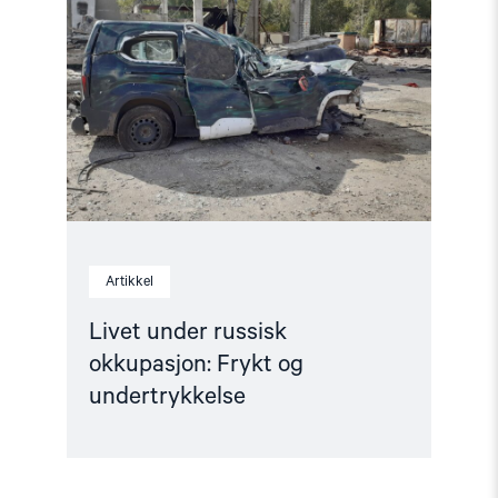
under
russisk
okkupasjon:
Frykt
og
undertrykkelse"
Artikkel
Livet under russisk
okkupasjon: Frykt og
undertrykkelse