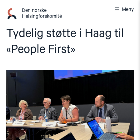
Gå
Meny
til
Den norske
Helsingforskomité
innhold
Tydelig støtte i Haag til
«People First»