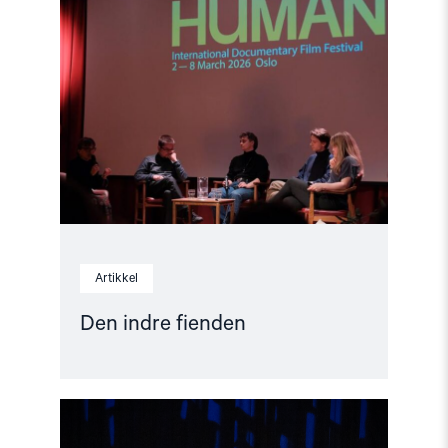
"Den
indre
fienden"
Artikkel
Den indre fienden
Read
article
"Når