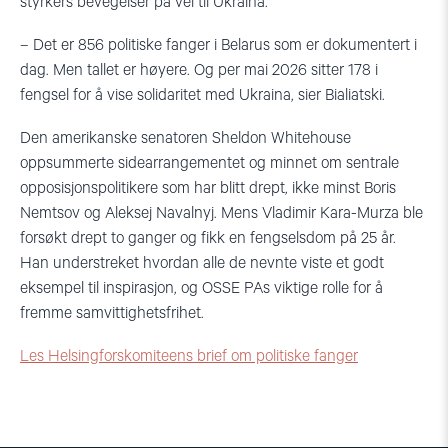
styrkers bevegelser på vei til Ukraina.
– Det er 856 politiske fanger i Belarus som er dokumentert i
dag. Men tallet er høyere. Og per mai 2026 sitter 178 i
fengsel for å vise solidaritet med Ukraina, sier Bialiatski.
Den amerikanske senatoren Sheldon Whitehouse
oppsummerte sidearrangementet og minnet om sentrale
opposisjonspolitikere som har blitt drept, ikke minst Boris
Nemtsov og Aleksej Navalnyj. Mens Vladimir Kara-Murza ble
forsøkt drept to ganger og fikk en fengselsdom på 25 år.
Han understreket hvordan alle de nevnte viste et godt
eksempel til inspirasjon, og OSSE PAs viktige rolle for å
fremme samvittighetsfrihet.
Les Helsingforskomiteens brief om politiske fanger