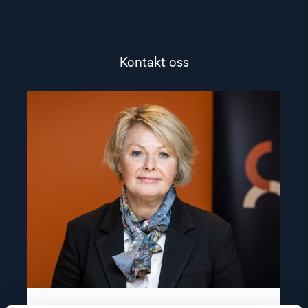
Kontakt oss
Read
article
"Berit
Lindeman"