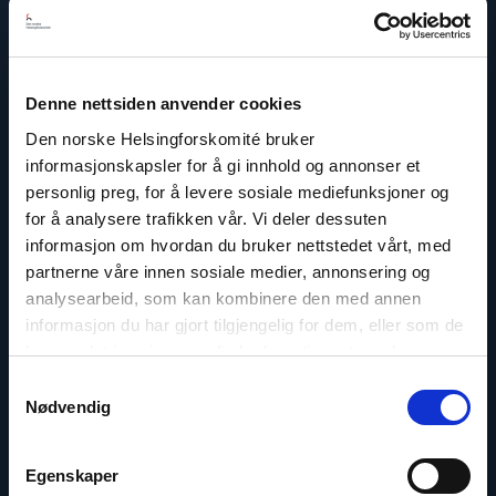
Berit Lindeman
Denne nettsiden anvender cookies
Generalsekretær
Den norske Helsingforskomité bruker
E-post:
bl@nhc.no
informasjonskapsler for å gi innhold og annonser et
Telefon: +47 909 33 379
personlig preg, for å levere sosiale mediefunksjoner og
Twitter: @LindemanBerit
for å analysere trafikken vår. Vi deler dessuten
informasjon om hvordan du bruker nettstedet vårt, med
partnerne våre innen sosiale medier, annonsering og
analysearbeid, som kan kombinere den med annen
informasjon du har gjort tilgjengelig for dem, eller som de
Read
har samlet inn gjennom din bruk av tjenestene deres.
article
"Dag
Samtykkevalg
A.
Nødvendig
Fedøy"
Egenskaper