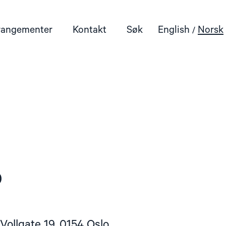
rangementer
Kontakt
Søk
English
Norsk
0
Vollgate 19, 0154 Oslo,