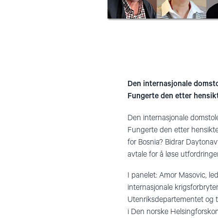
Den internasjonale domstol
Fungerte den etter hensik
Den internasjonale domstolen
Fungerte den etter hensikten
for Bosnia? Bidrar Daytonavta
avtale for å løse utfordring
I panelet: Amor Masovic, l
internasjonale krigsforbryte
Utenriksdepartementet og t
i Den norske Helsingforskom