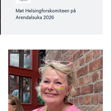
Møt Helsingforskomiteen på
Arendalsuka 2026
Read
article
"Fortsatt
er
ingen
fri
før
alle
er
fri"