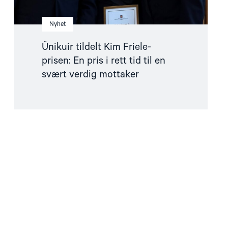
svært
verdig
mottaker"
Nyhet
Ünikuir tildelt Kim Friele-
prisen: En pris i rett tid til en
svært verdig mottaker