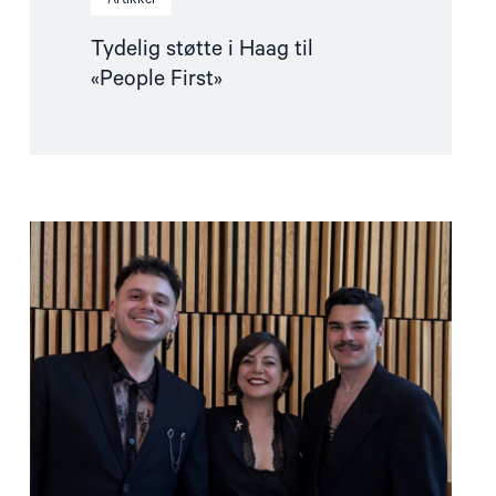
Tydelig støtte i Haag til
«People First»
Read
article
"Ünikuir
tildelt
Kim
Friele-
prisen:
En
pris
i
rett
tid
til
en