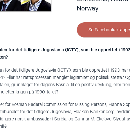
Norway
Se Facebookarrang
en for det tidligere Jugoslavia (ICTY), som ble opprettet i 1993
ten?
 for det tidligere Jugoslavia (ICTY), som ble opprettet i 1993, har 
? Eller har rettsprosessen manglet legitimitet og politisk støtte? 
len, grunnlaget for dagens Bosnia, til en positiv utvikling, eller tre
ene etter krigen på 1990-tallet?
eder for Bosnian Federal Commission for Missing Persons, Hanne S
rtribunalet for det tidligere Jugoslavia, Haakon Blankenborg, avdelin
idligere norsk ambassadør i Serbia, og Gunnar M. Ekelove-Slydal, a
ité.