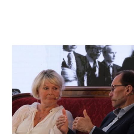
Read
article
"Møt
Helsingforskomiteen
på
Arendalsuka
2026"