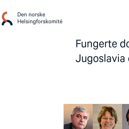
Gå
til
Den norske
innhold
Helsingforskomité
Fungerte do
Jugoslavia 