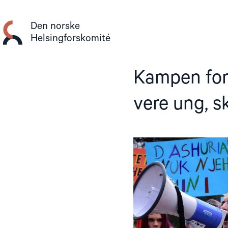
Gå
til
Den norske
innhold
Helsingforskomité
Kampen for 
vere ung, sk