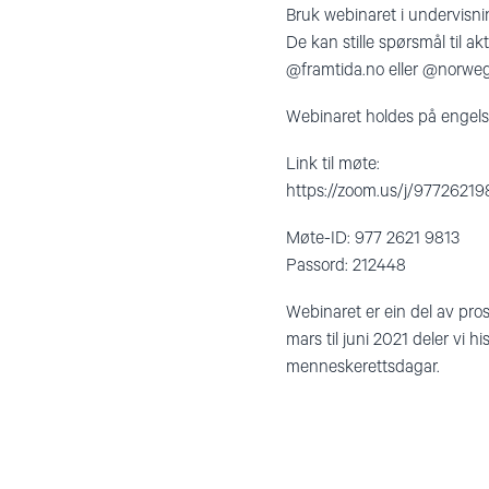
Bruk webinaret i undervisni
De kan stille spørsmål til a
@framtida.no eller @norwegi
Webinaret holdes på engels
Link til møte:
https://zoom.us/j/9772
Møte-ID: 977 2621 9813
Passord: 212448
Webinaret er ein del av pro
mars til juni 2021 deler vi h
menneskerettsdagar.