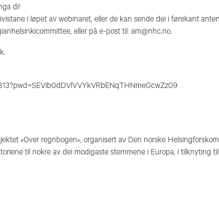
nga di!
ktivistane i løpet av webinaret, eller de kan sende dei i førekant an
anhelsinkicommittee, eller på e-post til:
am@nhc.no
.
k.
6219813?pwd=SEVib0dDVlVVYkVRbENqTHNmeGcwZz09
sjektet «Over regnbogen», organisert av Den norske Helsingforskom
istoriene til nokre av dei modigaste stemmene i Europa, i tilknyting til