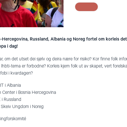
a-Hercegovina, Russland, Albania og Noreg fortel om korleis det
opa i dag!
star, om det utset dei sjølv og deira nære for risiko? Kor finne folk in
lhbti-tema er forbodne? Korleis kjem folk ut av skapet, vert forelska 
sfobi i kvardagen?
T i Albania
n Center i Bosnia Hercegovina
 i Russland
 Skeiv Ungdom i Noreg
ingforskomité