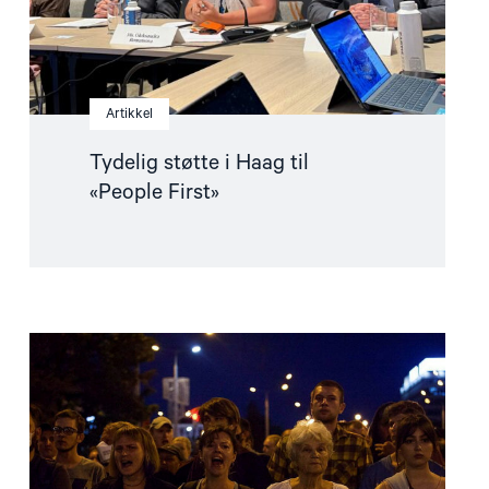
Artikkel
Tydelig støtte i Haag til
«People First»
Read
article
"Utviklingspolitikken
må
ta
menneskerettigheter
på
alvor"