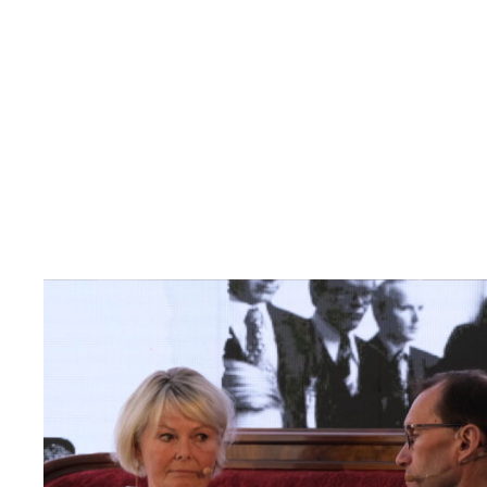
Read
article
"Møt
Helsingforskomiteen
på
Arendalsuka
2026"