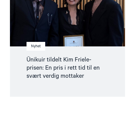
pris
i
rett
tid
til
en
svært
verdig
mottaker"
Nyhet
Ünikuir tildelt Kim Friele-
prisen: En pris i rett tid til en
svært verdig mottaker