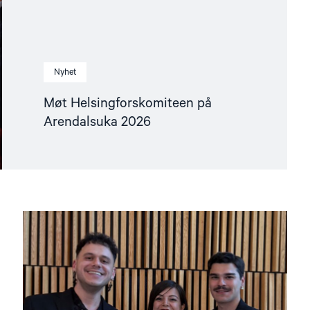
Nyhet
Møt Helsingforskomiteen på
Arendalsuka 2026
Read
article
"Ünikuir
tildelt
Kim
Friele-
prisen:
En