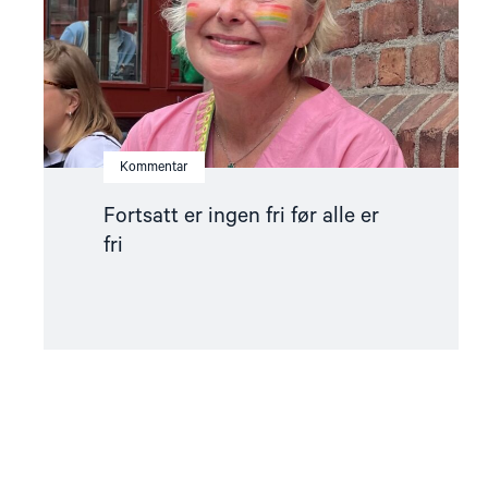
er
fri"
Kommentar
Fortsatt er ingen fri før alle er
fri