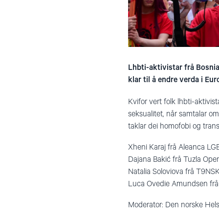
Lhbti-aktivistar frå Bosni
klar til å endre verda i Eur
Kvifor vert folk lhbti-aktivi
seksualitet, når samtalar om 
taklar dei homofobi og tran
Xheni Karaj frå Aleanca LGB
Dajana Bakić frå Tuzla Ope
Natalia Soloviova frå T9NSK
Luca Ovedie Amundsen frå
Moderator: Den norske Hels