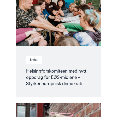
oppdrag
for
EØS-
midlene
–
Styrker
europeisk
demokrati"
Nyhet
Helsingforskomiteen med nytt
oppdrag for EØS-midlene –
Styrker europeisk demokrati
Read
article
"Fortsatt