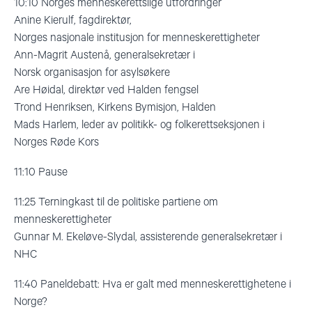
10:10 Norges menneskerettslige utfordringer
Anine Kierulf, fagdirektør,
Norges nasjonale institusjon for menneskerettigheter
Ann-Magrit Austenå, generalsekretær i
Norsk organisasjon for asylsøkere
Are Høidal, direktør ved Halden fengsel
Trond Henriksen, Kirkens Bymisjon, Halden
Mads Harlem, leder av politikk- og folkerettseksjonen i
Norges Røde Kors
11:10 Pause
11:25 Terningkast til de politiske partiene om
menneskerettigheter
Gunnar M. Ekeløve-Slydal, assisterende generalsekretær i
NHC
11:40 Paneldebatt: Hva er galt med menneskerettighetene i
Norge?