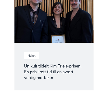
Kim
Friele-
prisen:
En
pris
i
rett
tid
til
en
svært
verdig
mottaker"
Nyhet
Ünikuir tildelt Kim Friele-prisen:
En pris i rett tid til en svært
verdig mottaker