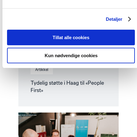
Haag
til
«People
Detaljer
First»"
Tillat alle cookies
Kun nødvendige cookies
Artikkel
Tydelig støtte i Haag til «People
First»
Read
article
"Helsingforskomiteen
med
nytt