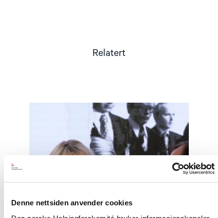
Relatert
Read
article
"Møt
Helsingforskomiteen
på
Arendalsuka
2026"
Denne nettsiden anvender cookies