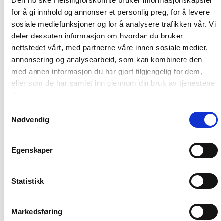
Den norske Helsingforskomité bruker informasjonskapsler
for å gi innhold og annonser et personlig preg, for å levere
sosiale mediefunksjoner og for å analysere trafikken vår. Vi
deler dessuten informasjon om hvordan du bruker
nettstedet vårt, med partnerne våre innen sosiale medier,
annonsering og analysearbeid, som kan kombinere den
med annen informasjon du har gjort tilgjengelig for dem,
eller som de har samlet inn gjennom din bruk av tjenestene
deres.
Samtykkevalg
Nyhet
Nødvendig
Møt Helsingforskomiteen på
Arendalsuka 2026
Egenskaper
Statistikk
Read
article
"Tydelig
Markedsføring
støtte
i