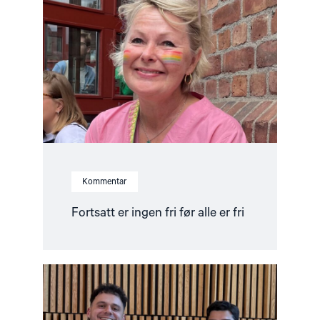
er
ingen
fri
før
alle
er
fri"
Kommentar
Fortsatt er ingen fri før alle er fri
Read
article
"Ünikuir
tildelt