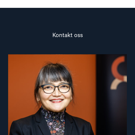
Kontakt oss
Read
article
"Inna
Sangadzhieva"