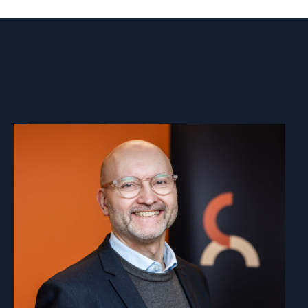
Read
article
"Dag
A.
Fedøy"