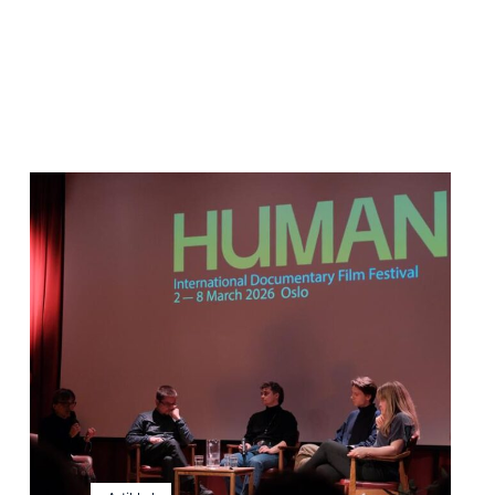
Read
article
"Den
indre
fienden"