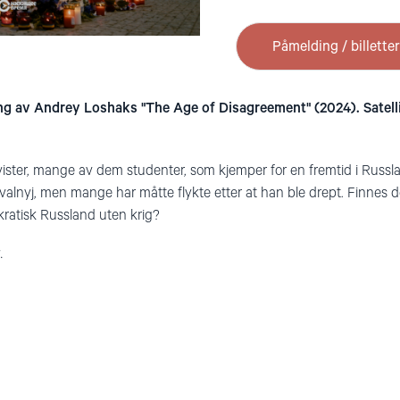
Påmelding / billetter
ng av Andrey Loshaks "The Age of Disagreement" (2024). Satel
ivister, mange av dem studenter, som kjemper for en fremtid i Russla
valnyj, men mange har måtte flykte etter at han ble drept. Finnes de
kratisk Russland uten krig?
.