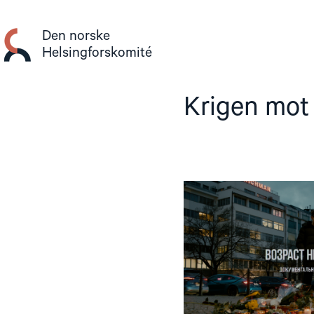
Gå
til
Den norske
innhold
Helsingforskomité
Krigen mot