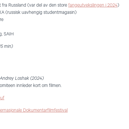
t fra Russland (var del av den store
fangeutvekslingen i 2024
)
XA (russisk uavhengig studentmagasin)
re
g, SAIH
15 min)
 Andrey Loshak (2024)
omiteen innleder kort om filmen.
uf
nasjonale Dokumentarfilmfestival