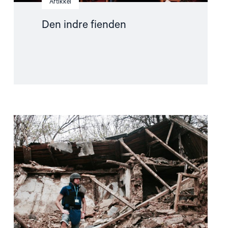
Artikkel
Den indre fienden
Read
article
"Dokumentasjonsarbeidet"