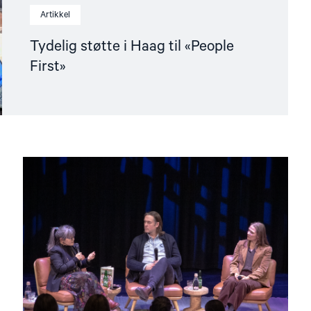
Artikkel
Tydelig støtte i Haag til «People
First»
Read
article
"Når
krig
blir
hverdag"