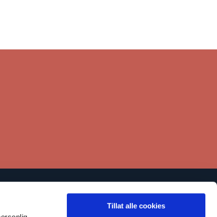
Lenker
Tillat alle cookies
Kontakt
ersonlig