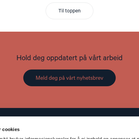
Til toppen
Hold deg oppdatert på vårt arbeid
Meld deg på vårt nyhetsbrev
Kontakt
r cookies
Adresse: St. Olavs gate 25, 0166 OSLO
té bruker informasjonskapsler for å gi innhold og annonser et p