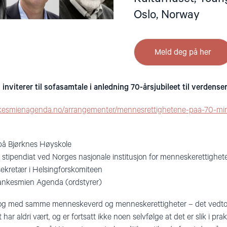
Oslo, Norway
Meld deg på her
inviterer til sofasamtale i anledning 70-årsjubileet til verdense
nkesmienagenda.no/arrangementer/mennesrettighetene-paa-70-mi
 på Bjørknes Høyskole
g stipendiat ved Norges nasjonale institusjon for menneskerettighet
sekretær i Helsingforskomiteen
 Tankesmien Agenda (ordstyrer)
e og med samme menneskeverd og menneskerettigheter – det vedto
r aldri vært, og er fortsatt ikke noen selvfølge at det er slik i prak