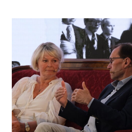
Read
article
"Møt
Helsingforskomiteen
på
Arendalsuka
2026"