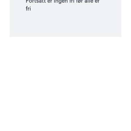
Fortsatt er ingen fri før alle er
fri