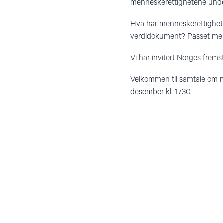
menneskerettighetene under a
Hva har menneskerettigheten
verdidokument? Passet menne
Vi har invitert Norges frem
Velkommen til samtale om m
desember kl. 1730.