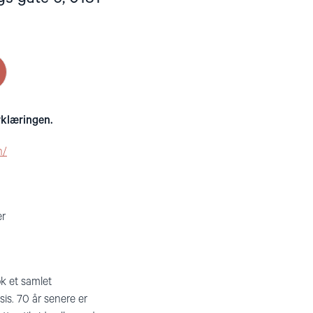
rklæringen.
n/
er
k et samlet
sis. 70 år senere er