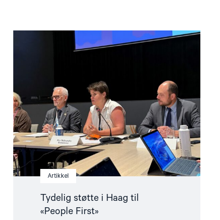
Read
article
"Tydelig
støtte
i
Haag
til
«People
First»"
Artikkel
Tydelig støtte i Haag til
«People First»