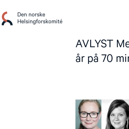
Gå
til
Den norske
innhold
Helsingforskomité
AVLYST Men
år på 70 mi