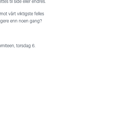
es til side eller endres.
t vårt viktigste felles
ktigere enn noen gang?
miteen, torsdag 6.