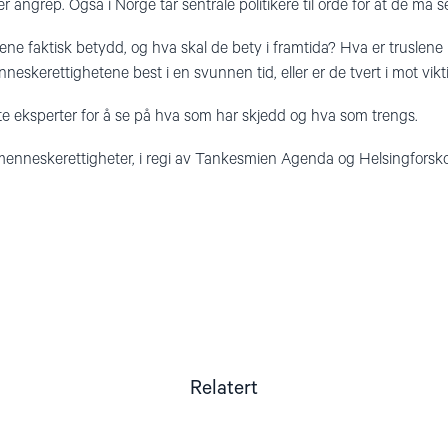
ngrep. Også i Norge tar sentrale politikere til orde for at de må sett
e faktisk betydd, og hva skal de bety i framtida? Hva er truslene mo
skerettighetene best i en svunnen tid, eller er de tvert i mot vi
ste eksperter for å se på hva som har skjedd og hva som trengs.
enneskerettigheter, i regi av Tankesmien Agenda og Helsingforsko
Relatert