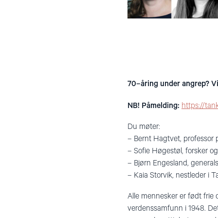
70–åring under angrep? Vi 
NB! Påmelding:
https://ta
Du møter:
– Bernt Hagtvet, professor
– Sofie Høgestøl, forsker o
– Bjørn Engesland, general
– Kaia Storvik, nestleder i
Alle mennesker er født fri
verdenssamfunn i 1948. Det ha