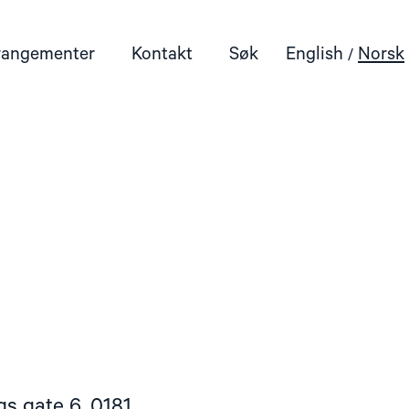
rangementer
Kontakt
Søk
English
Norsk
gs gate 6, 0181