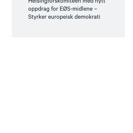
Helsingforskomiteen med nytt
oppdrag for EØS-midlene –
Styrker europeisk demokrati