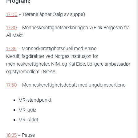
Program:
17:00
– Dørene åpner (salg av suppe)
17:30
– Menneskerettighetserklæringen v/Eirik Bergesen
fra
All Makt
17:35
– Menneskerettighetsduell med Anine
Kierulf,
fagdirektør ved Norges institusjon for
menneskerettigheter, NIM, og K
ai Eide, tidligere ambassadør
og styremedlem i NOAS.
17:50
– Menneskerettighetsdebatt med ungdomspartiene
MR-standpunkt
MR-quiz
MR-rådet
18:35
– Pause