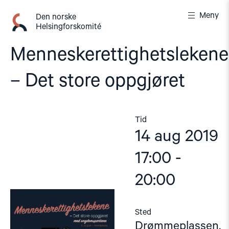
Gå
Meny
til
Den norske
Helsingforskomité
innhold
Menneskerettighetslekene
– Det store oppgjøret
Tid
14 aug 2019
17:00 -
20:00
Sted
Drømmeplassen,