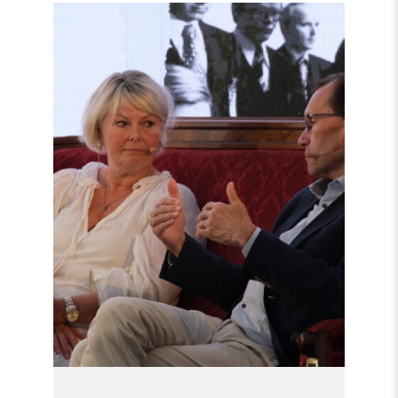
Read
article
"Møt
Helsingforskomiteen
på
Arendalsuka
2026"