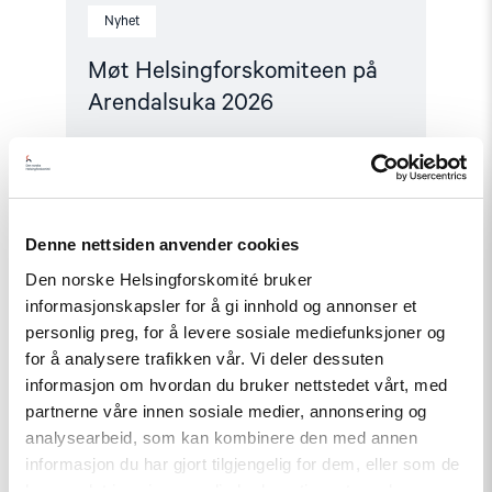
Nyhet
Møt Helsingforskomiteen på
Arendalsuka 2026
Read
article
"Utviklingspolitikken
Denne nettsiden anvender cookies
må
ta
Den norske Helsingforskomité bruker
menneskerettigheter
informasjonskapsler for å gi innhold og annonser et
på
personlig preg, for å levere sosiale mediefunksjoner og
alvor"
for å analysere trafikken vår. Vi deler dessuten
informasjon om hvordan du bruker nettstedet vårt, med
partnerne våre innen sosiale medier, annonsering og
analysearbeid, som kan kombinere den med annen
informasjon du har gjort tilgjengelig for dem, eller som de
har samlet inn gjennom din bruk av tjenestene deres.