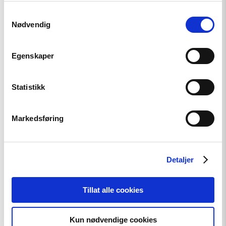
Samtykkevalg
Uttalelse
Nødvendig
Utviklingspolitikken må ta
menneskerettigheter på alvor
Egenskaper
Statistikk
Read
article
"Helsingforskomiteen
Markedsføring
en
del
av
Postkodelotteriet"
Detaljer
Tillat alle cookies
Kun nødvendige cookies