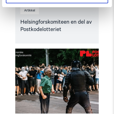
Artikkel
Helsingforskomiteen en del av
Postkodelotteriet
Read
article
"Sammen
for
en
bedre
verden
–
med
støtte
fra
Postkodelotteriet"