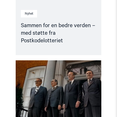
Nyhet
Sammen for en bedre verden –
med støtte fra
Postkodelotteriet
Read
article
"Fullt
hus
på
førpremiere
for
Helsinkieffekten"