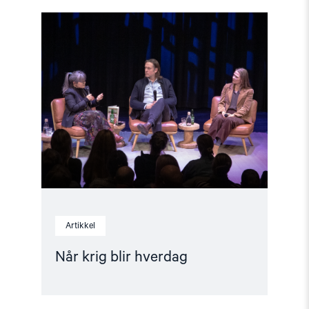
Read
article
"Når
krig
blir
hverdag"
Artikkel
Når krig blir hverdag