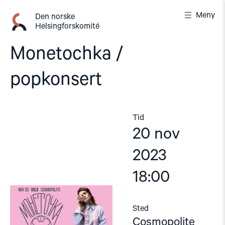
Gå
Meny
til
Den norske
Helsingforskomité
innhold
Monetochka /
popkonsert
Tid
20 nov
2023
18:00
Sted
Cosmopolite