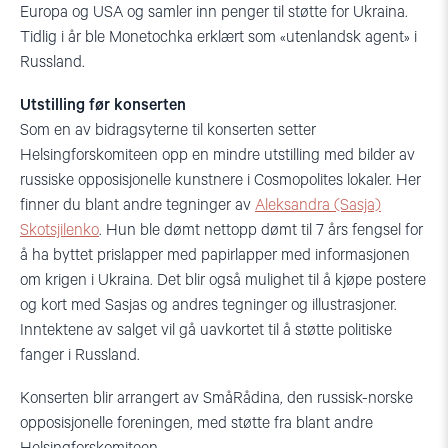
Europa og USA og samler inn penger til støtte for Ukraina.
Tidlig i år ble Monetochka erklært som «utenlandsk agent» i
Russland.
Utstilling før konserten
Som en av bidragsyterne til konserten setter
Helsingforskomiteen opp en mindre utstilling med bilder av
russiske opposisjonelle kunstnere i Cosmopolites lokaler. Her
finner du blant andre tegninger av
Aleksandra (Sasja)
Skotsjilenko
. Hun ble dømt nettopp dømt til 7 års fengsel for
å ha byttet prislapper med papirlapper med informasjonen
om krigen i Ukraina. Det blir også mulighet til å kjøpe postere
og kort med Sasjas og andres tegninger og illustrasjoner.
Inntektene av salget vil gå uavkortet til å støtte politiske
fanger i Russland.
Konserten blir arrangert av SmåRådina, den russisk-norske
opposisjonelle foreningen, med støtte fra blant andre