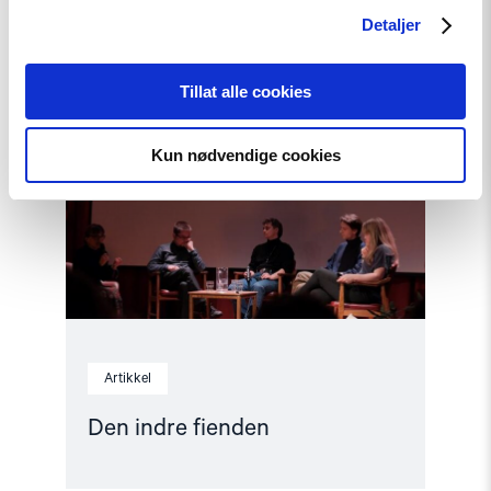
Detaljer
Read
article
"Den
Tillat alle cookies
indre
fienden"
Kun nødvendige cookies
Artikkel
Den indre fienden