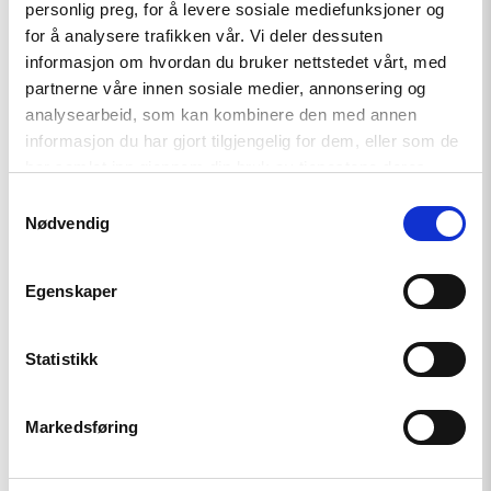
«People
personlig preg, for å levere sosiale mediefunksjoner og
First»"
for å analysere trafikken vår. Vi deler dessuten
informasjon om hvordan du bruker nettstedet vårt, med
partnerne våre innen sosiale medier, annonsering og
analysearbeid, som kan kombinere den med annen
informasjon du har gjort tilgjengelig for dem, eller som de
har samlet inn gjennom din bruk av tjenestene deres.
Samtykkevalg
Nødvendig
Egenskaper
Statistikk
Artikkel
Tydelig støtte i Haag til
Markedsføring
«People First»