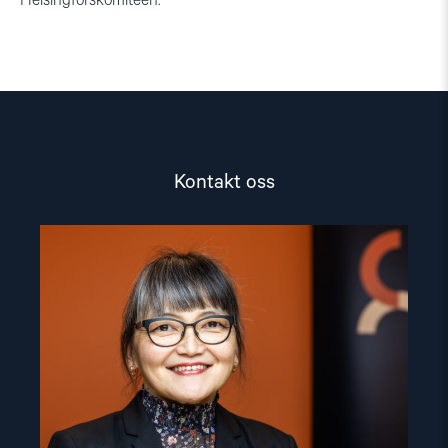
Helsingforskomiteen.
Kontakt oss
Read
article
"Inna
Sangadzhieva"