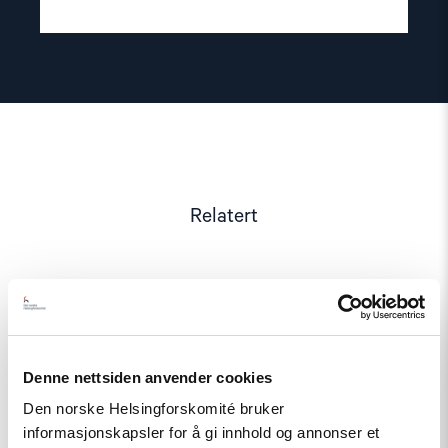
Relatert
Read
article
"Tydelig
Denne nettsiden anvender cookies
støtte
i
Den norske Helsingforskomité bruker
Haag
informasjonskapsler for å gi innhold og annonser et
til