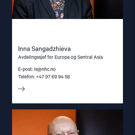
Inna Sangadzhieva
Avdelingssjef for Europa og Sentral Asia
E-post:
is@nhc.no
Telefon: +47 97 69 94 58
Read
article
"Dag
A.
Fedøy"