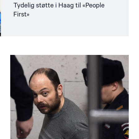
Tydelig støtte i Haag til «People
First»
Read
article
"Fangeutveksling
krever
gjennomtenkt
politikk"