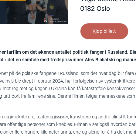
0182 Oslo
Kjøp billett
entarfilm om det økende antallet politisk fanger i Russland. Bl
 blir det en samtale med fredsprisvinner Ales Bialiatski og manu
vnet på de politiske fangene i Russland, som det hver dag blir flere o
avalnyjs
ble drept
i februar 2024, har forfølgelsen av systemkritikere
kk mot regimet og krigen i Ukraina kan få katastrofale konsekvenser
rt og tatt bort fra familiene sine. Denne filmen følger menneskene som
egimekritikere, teaterregissører, kunstnere og andre blir stilt for
are offentlige personer som knebles. Filmen viser også hvordan bar
ekolonier flere hundre kilometer unna, ene og alene for å ha delt meni