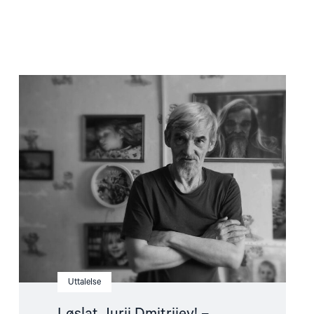
Read
article
"Løslat
Jurij
Dmitrijev!
–
Støttebrev"
Uttalelse