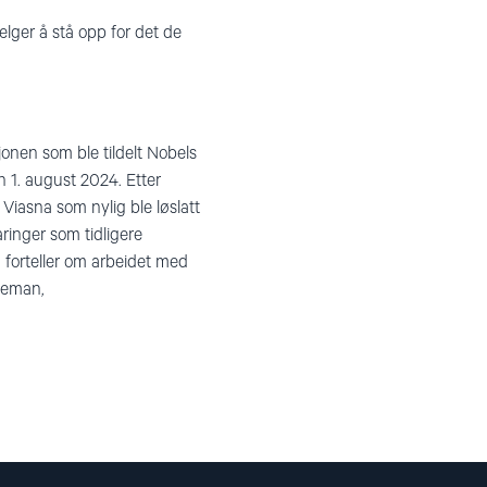
lger å stå opp for det de
onen som ble tildelt Nobels
n 1. august 2024
. Etter
 Viasna
som nylig ble løslatt
aringer som tidligere
forteller om arbeidet med
deman,