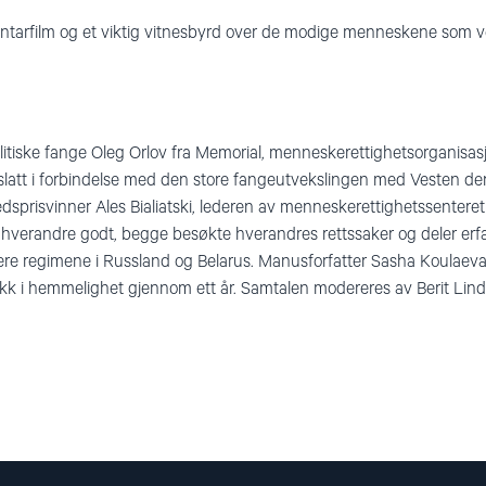
ntarfilm og et viktig vitnesbyrd over de modige menneskene som ve
litiske fange
Oleg Orlov fra Memorial, menneskerettighetsorganisasj
øslatt i forbindelse med den store fangeutvekslingen med Vesten
de
sprisvinner Ales Bialiatski,
lederen av menneskerettighetssenteret
hverandre godt, begge besøkte hverandres rettssaker
og deler erf
tære regimene i Russland og Belarus.
Manusforfatter
Sasha Koulaeva 
ikk i hemmelighet gjennom ett år. Samtalen modereres av Berit Lin