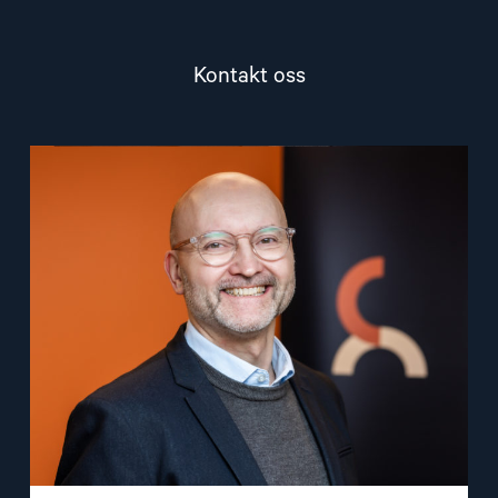
Kontakt oss
Read
article
"Dag
A.
Fedøy"