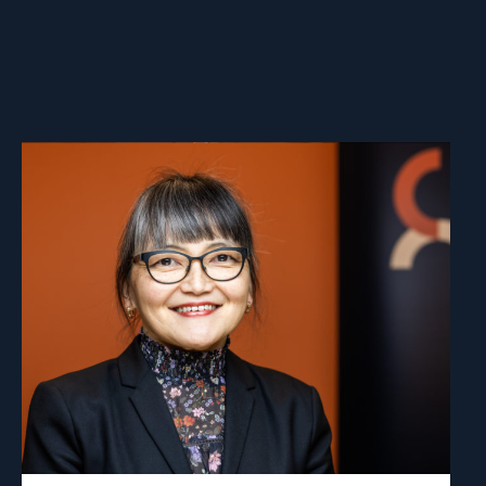
Read
article
"Inna
Sangadzhieva"