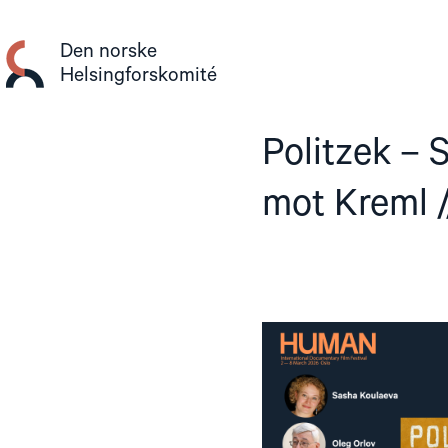
Gå
til
Den norske
innhold
Helsingforskomité
Politzek –
mot Kreml