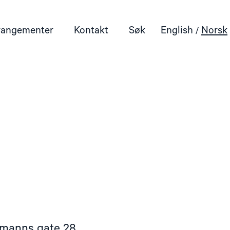
rangementer
Kontakt
Søk
English
Norsk
manns gate 28,