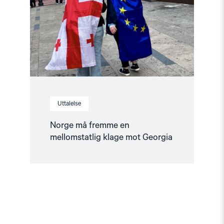
mellomstatlig
klage
mot
Georgia"
Uttalelse
Norge må fremme en
mellomstatlig klage mot Georgia