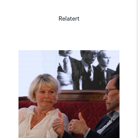
Relatert
Read
article
"Møt
Helsingforskomiteen
på
Arendalsuka
2026"