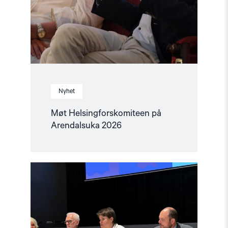
Nyhet
Møt Helsingforskomiteen på
Arendalsuka 2026
Read
article
"Tydelig
støtte
i
Haag
til