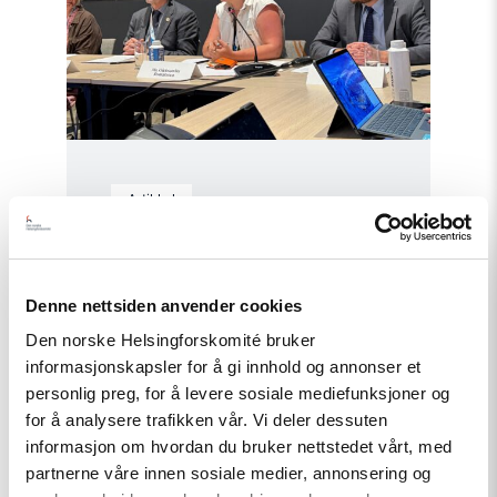
«People
First»"
Artikkel
Tydelig støtte i Haag til «People
First»
Denne nettsiden anvender cookies
Den norske Helsingforskomité bruker
Read
informasjonskapsler for å gi innhold og annonser et
article
personlig preg, for å levere sosiale mediefunksjoner og
"Helsingforskomiteen
for å analysere trafikken vår. Vi deler dessuten
med
nytt
informasjon om hvordan du bruker nettstedet vårt, med
oppdrag
partnerne våre innen sosiale medier, annonsering og
for