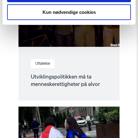
på
alvor"
Kun nødvendige cookies
Uttalelse
Utviklingspolitikken må ta
menneskerettigheter på alvor
Read
article
"Norge
må
fremme
en