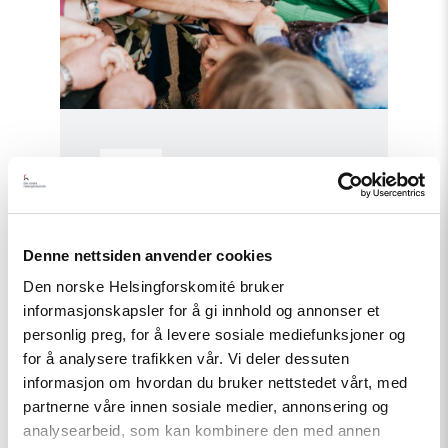
Nyhet
Helsingforskomiteen med nytt
oppdrag for EØS-midlene –
Styrker europeisk demokrati
Denne nettsiden anvender cookies
Den norske Helsingforskomité bruker
informasjonskapsler for å gi innhold og annonser et
personlig preg, for å levere sosiale mediefunksjoner og
Read
article
for å analysere trafikken vår. Vi deler dessuten
"Fortsatt
informasjon om hvordan du bruker nettstedet vårt, med
er
partnerne våre innen sosiale medier, annonsering og
ingen
fri
analysearbeid, som kan kombinere den med annen
før