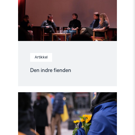
Artikkel
Den indre fienden
Read
article
"Stopp
diskriminerende
lovforslag
mot
skeive
i