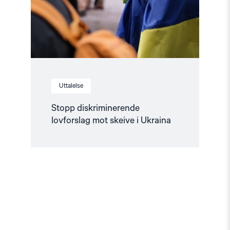
Ukraina"
Uttalelse
Stopp diskriminerende
lovforslag mot skeive i Ukraina