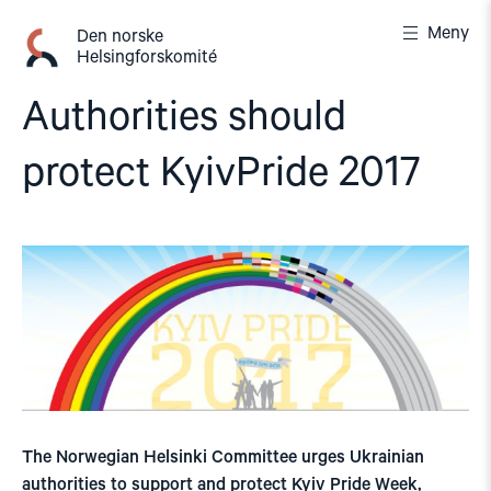
Gå
Meny
til
Den norske
Helsingforskomité
innhold
Authorities should
protect KyivPride 2017
The Norwegian Helsinki Committee urges Ukrainian
authorities to support and protect Kyiv Pride Week,