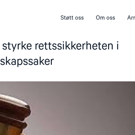
Støtt oss
Om oss
Ar
 styrke rettssikkerheten i
rskapssaker