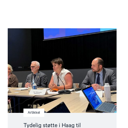
Read
article
"Tydelig
støtte
i
Haag
til
«People
First»"
Artikkel
Tydelig støtte i Haag til