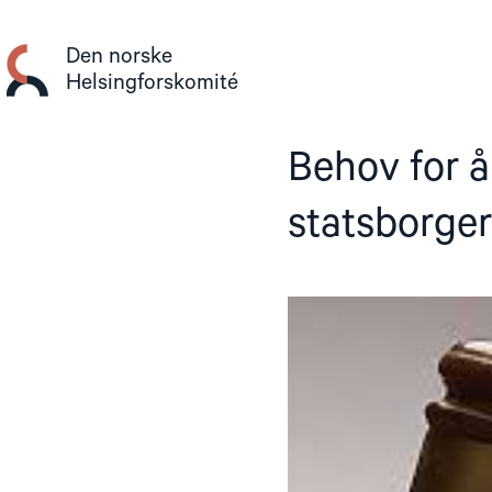
Gå
til
Den norske
innhold
Helsingforskomité
Behov for å
statsborge