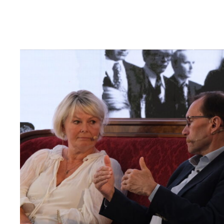
Read
article
"Møt
Helsingforskomiteen
på
Arendalsuka
2026"