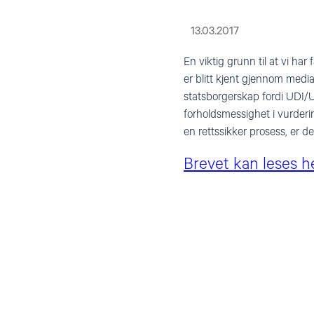
13.03.2017
En viktig grunn til at vi ha
er blitt kjent gjennom media 
statsborgerskap fordi UDI/UN
forholdsmessighet i vurderin
en rettssikker prosess, er 
Brevet kan leses he