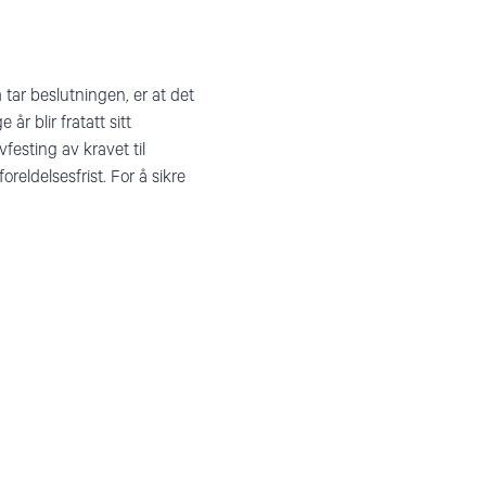
 tar beslutningen, er at det
r blir fratatt sitt
festing av kravet til
reldelsesfrist. For å sikre