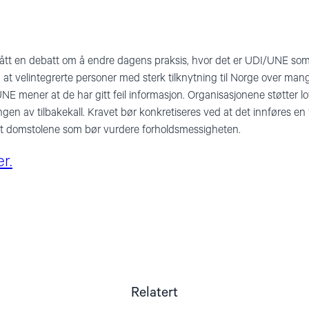
r fått en debatt om å endre dagens praksis, hvor det er UDI/UNE som
at velintegrerte personer med sterk tilknytning til Norge over mange å
E mener at de har gitt feil informasjon. Organisasjonene støtter lov
gen av tilbakekall. Kravet bør konkretiseres ved at det innføres en fo
det domstolene som bør vurdere forholdsmessigheten.
r.
Relatert