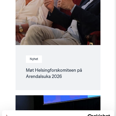
Nyhet
Møt Helsingforskomiteen på
Arendalsuka 2026
Read
article
"Tydelig
støtte
i