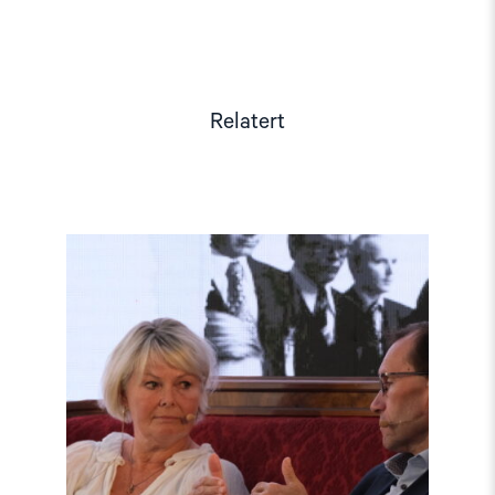
Relatert
Read
article
"Møt
Helsingforskomiteen
på
Arendalsuka
2026"