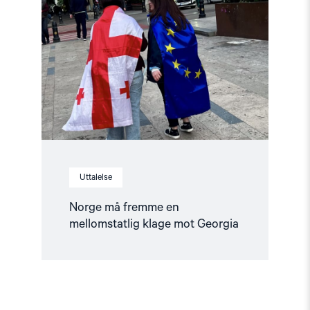
må
fremme
en
mellomstatlig
klage
mot
Georgia"
Uttalelse
Norge må fremme en
mellomstatlig klage mot Georgia