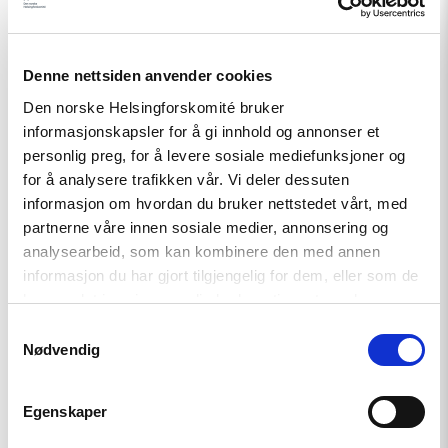
Haag
til
«People
First»"
Denne nettsiden anvender cookies
Den norske Helsingforskomité bruker
informasjonskapsler for å gi innhold og annonser et
personlig preg, for å levere sosiale mediefunksjoner og
for å analysere trafikken vår. Vi deler dessuten
informasjon om hvordan du bruker nettstedet vårt, med
partnerne våre innen sosiale medier, annonsering og
Artikkel
analysearbeid, som kan kombinere den med annen
Tydelig støtte i Haag til «People
informasjon du har gjort tilgjengelig for dem, eller som de
First»
har samlet inn gjennom din bruk av tjenestene deres.
Samtykkevalg
Nødvendig
Read
article
Egenskaper
"Helsingforskomiteen
med