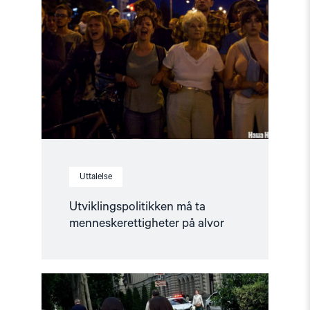
må
ta
menneskerettigheter
på
alvor"
Uttalelse
Utviklingspolitikken må ta
menneskerettigheter på alvor
Read
article
"Norge