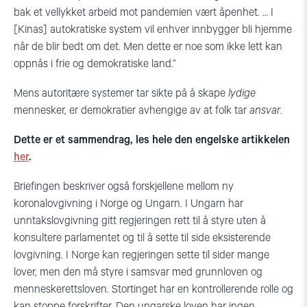
bak et vellykket arbeid mot pandemien vært åpenhet. … I
[Kinas] autokratiske system vil enhver innbygger bli hjemme
når de blir bedt om det. Men dette er noe som ikke lett kan
oppnås i frie og demokratiske land.”
Mens autoritære systemer tar sikte på å skape
lydige
mennesker, er demokratier avhengige av at folk tar
ansvar
.
Dette er et sammendrag, les hele den engelske artikkelen
her
.
Briefingen beskriver også forskjellene mellom ny
koronalovgivning i Norge og Ungarn. I Ungarn har
unntakslovgivning gitt regjeringen rett til å styre uten å
konsultere parlamentet og til å sette til side eksisterende
lovgivning. I Norge kan regjeringen sette til sider mange
lover, men den må styre i samsvar med grunnloven og
menneskerettsloven. Stortinget har en kontrollerende rolle og
kan stoppe forskrifter. Den ungarske loven har ingen