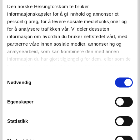
Den norske Helsingforskomité bruker
informasjonskapsler for å gi innhold og annonser et
Read
article
personlig preg, for å levere sosiale mediefunksjoner og
"Møt
for å analysere trafikken vår. Vi deler dessuten
Helsingforskomiteen
informasjon om hvordan du bruker nettstedet vårt, med
på
Arendalsuka
partnerne våre innen sosiale medier, annonsering og
2026"
analysearbeid, som kan kombinere den med annen
informasjon du har gjort tilgjengelig for dem, eller som de
har samlet inn gjennom din bruk av tjenestene deres.
Samtykkevalg
Nødvendig
Egenskaper
Statistikk