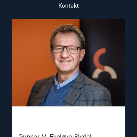
Kontakt
Read
article
"Gunnar
M.
Ekeløve-
Slydal"
Gunnar M. Ekeløve-Slydal