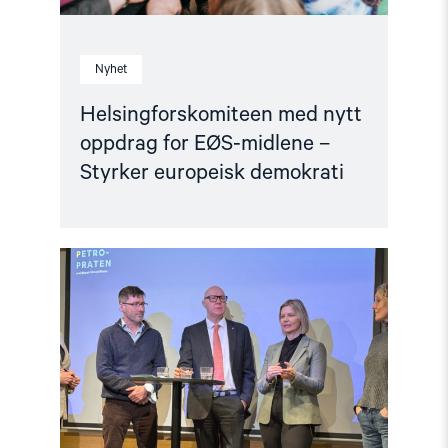
Nyhet
Helsingforskomiteen med nytt
oppdrag for EØS-midlene –
Styrker europeisk demokrati
Read
article
"Barentshavet
i
spill"