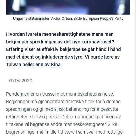
Ungarns statsminister Viktor Orban. Bilde: European People's Party
Hvordan ivareta menneskerettighetene mens man
bekjemper spredningen av det nye koronaviruset?
Erfaring viser at effektiv bekjempelse går hånd i hånd
med et åpent og inkluderende styre. Vi burde lære av
Taiwan heller enn av Kina.
07.04.2020
Pandemien er en trussel mot menneskehetens helse.
Regjeringer må gjennomføre drastiske tiltak for å dempe
spredningen og gi medisinsk behandling for å beskytte
rettighetene til liv og helse. Det er uunngåelig at noen av
tiltakene vil begrense andre menneskerettigheter. Slike
begrensninger må imidlertid være i samsvar med rettslige