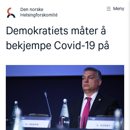
Gå
Meny
til
Den norske
Helsingforskomité
innhold
Demokratiets måter å
bekjempe Covid-19 på