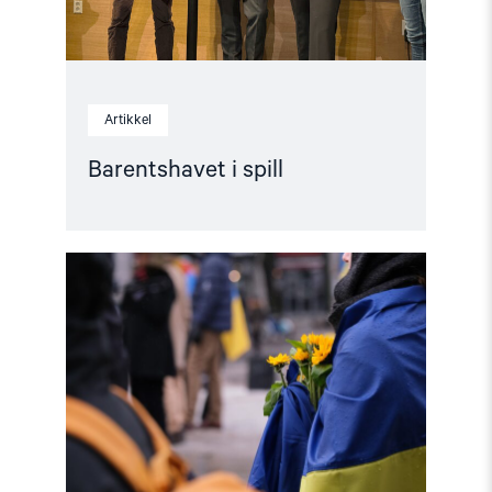
Artikkel
Barentshavet i spill
Read
article
"Stopp
diskriminerende
lovforslag
mot
skeive
i
Ukraina"