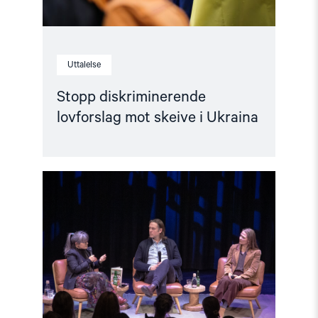
Uttalelse
Stopp diskriminerende
lovforslag mot skeive i Ukraina
Read
article
"Når
krig
blir
hverdag"