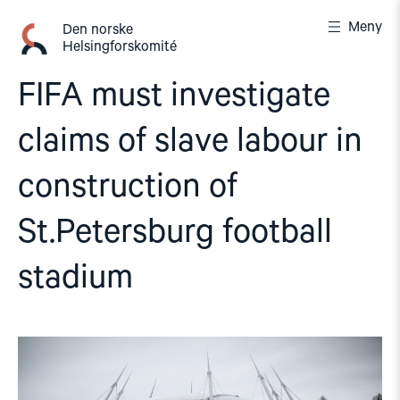
Gå
Meny
til
Den norske
Helsingforskomité
innhold
FIFA must investigate
claims of slave labour in
construction of
St.Petersburg football
stadium