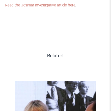
Read the Josimar investigative article here
.
Relatert
Read
article
"Møt
Helsingforskomiteen
på
Arendalsuka
2026"