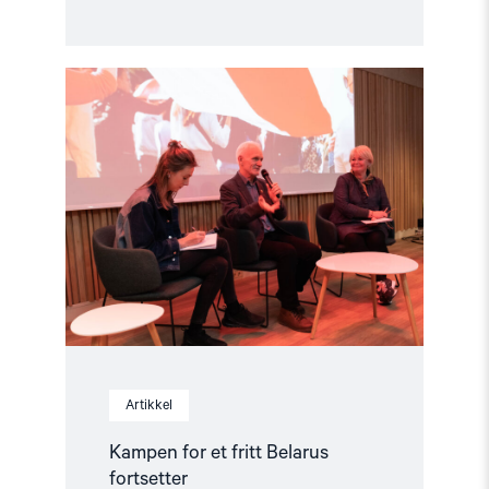
Read
article
"Kampen
for
et
fritt
Belarus
fortsetter"
Artikkel
Kampen for et fritt Belarus
fortsetter