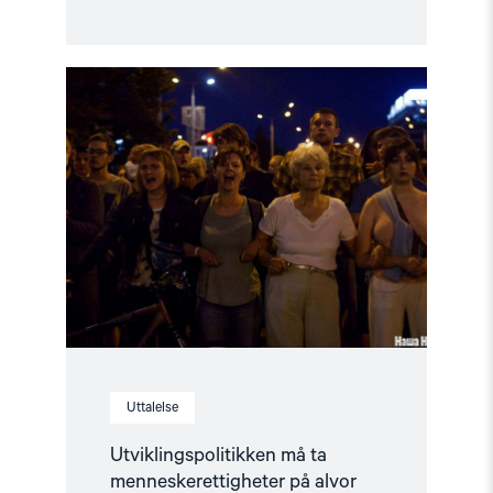
Read
article
"Utviklingspolitikken
må
ta
menneskerettigheter
på
alvor"
Uttalelse
Utviklingspolitikken må ta
menneskerettigheter på alvor