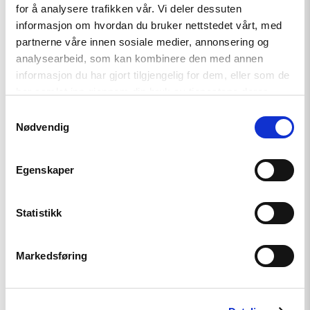
for å analysere trafikken vår. Vi deler dessuten
informasjon om hvordan du bruker nettstedet vårt, med
Read
partnerne våre innen sosiale medier, annonsering og
article
"Tydelig
analysearbeid, som kan kombinere den med annen
støtte
informasjon du har gjort tilgjengelig for dem, eller som de
i
har samlet inn gjennom din bruk av tjenestene deres.
Haag
til
Samtykkevalg
«People
Nødvendig
First»"
Egenskaper
Statistikk
Artikkel
Markedsføring
Tydelig støtte i Haag til «People
First»