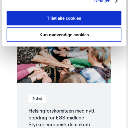
Detaljer
Read
article
Tillat alle cookies
"Helsingforskomiteen
med
nytt
Kun nødvendige cookies
oppdrag
for
EØS-
midlene
–
Styrker
europeisk
demokrati"
Nyhet
Helsingforskomiteen med nytt
oppdrag for EØS-midlene –
Styrker europeisk demokrati