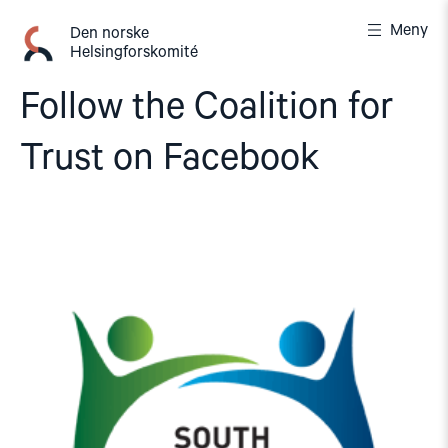
Gå
Meny
til
Den norske
Helsingforskomité
innhold
Follow the Coalition for
Trust on Facebook