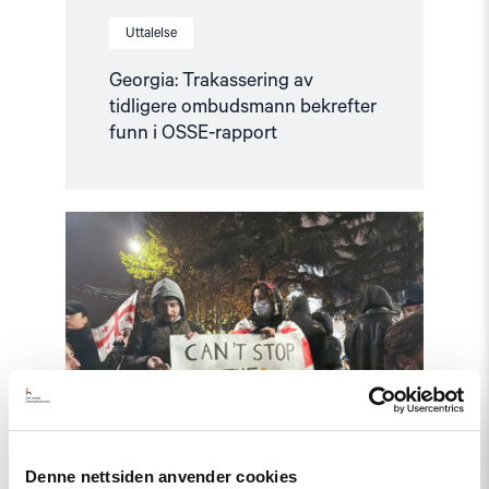
Uttalelse
Georgia: Trakassering av
tidligere ombudsmann bekrefter
funn i OSSE-rapport
Read
article
"Krever
internasjonal
etterforskning
av
menneskerettighetsbrudd
i
Georgia"
Denne nettsiden anvender cookies