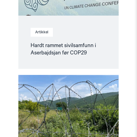
Artikkel
Hardt rammet sivilsamfunn i
Aserbajdsjan før COP29
Read
article
"16
år
siden
Georgia-
krigen"