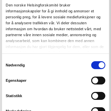
Den norske Helsingforskomité bruker
informasjonskapsler for å gi innhold og annonser et
Artikkel
personlig preg, for å levere sosiale mediefunksjoner og
for å analysere trafikken vår. Vi deler dessuten
Krever internasjonal
informasjon om hvordan du bruker nettstedet vårt, med
etterforskning av
partnerne våre innen sosiale medier, annonsering og
menneskerettighetsbrudd i
analysearbeid, som kan kombinere den med annen
Georgia
informasjon du har gjort tilgjengelig for dem, eller som de
har samlet inn gjennom din bruk av tjenestene deres.
Samtykkevalg
Read
Nødvendig
article
"COP29
i
Aserbajdsjan
Egenskaper
–
Fakta
om
Statistikk
situasjonen"