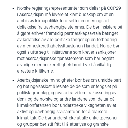
Norske regjeringsrepresentanter som deltar på COP29
i Aserbajdsjan må levere et klart budskap om at en
ambisiøs klimapolitikk forutsetter en meningsfull
deltakelse fra uavhengige stemmer. De bør insistere på
å gjøre enhver fremtidig partnerskapsavtale betinget
av løslatelse av alle politiske fanger og en forbedring
av menneskerettighetssituasjonen i landet. Norge bør
også slutte seg til initiativene som krever sanksjoner
mot aserbajdsjanske tjenestemenn som har begått
alvorlige menneskerettighetsbrudd ved å vilkårlig
arrestere kritikerne.
Aserbajdsjanske myndigheter bør bes om umiddelbart
og betingelsesløst å løslate de de som er fengslet på
politisk grunnlag, og avstå fra videre trakassering av
dem, og de norske og andre landene som deltar på
klimakonferansen bør understreke viktigheten av et
aktivt og uavhengig sivilsamfunn for å realisere
klimatiltak. De bør understreke at alle enkeltpersoner
og grupper bør stå fritt til å etterlyse og granske