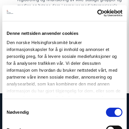
medier, og bringe dem i samsvar med internasjonale
standarder og anbefalinger utstedt av Europarådets
Venezia-kommisjon.
Les også:
Denne nettsiden anvender cookies
Azerbaijan’s climate leadership challenge: What’s at stake at
Den norske Helsingforskomité bruker
COP29 and beyond
informasjonskapsler for å gi innhold og annonser et
COP campaign
personlig preg, for å levere sosiale mediefunksjoner og
for å analysere trafikken vår. Vi deler dessuten
informasjon om hvordan du bruker nettstedet vårt, med
partnerne våre innen sosiale medier, annonsering og
analysearbeid, som kan kombinere den med annen
informasjon du har gjort tilgjengelig for dem, eller som de
har samlet inn gjennom din bruk av tjenestene deres.
Samtykkevalg
Nødvendig
Kontakt oss