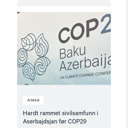
Read
article
"Hardt
rammet
sivilsamfunn
i
Aserbajdsjan
før
COP29"
Artikkel
Hardt rammet sivilsamfunn i
Aserbajdsjan før COP29