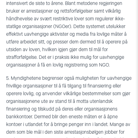
intensivert de siste to årene. Blant metodene regjeringen
bruker er arrestasjoner og rettsforfølgelser samt vilkårlig
håndhevelse av svært restriktive lover som regulerer ikke-
statlige organisasjoner (NGOer). Dette systemet utelukker
effektivt uavhengige aktivister og media fra lovlige måter å
utføre arbeidet sitt, og presser dem dermed til å operere på
utsiden av loven, hvilken igjen gjør dem til mål for
strafforfølgelse. Det er i praksis ikke mulig for uavhengige
organisasjoner å få en lovlig registrering som NGO.
5. Myndighetene begrenser også muligheten for uavhengige
frivillige organisasjoner til å få tilgang til finansiering eller
operere lovlig, og anvender vilkårlige bestemmelser som gjør
organisasjonene ute av stand til å motta utenlandsk
finansiering og tilskudd på deres eller organisasjonens
bankkontoer. Dermed blir den eneste måten er å åpne
kontoer i utlandet for å bringe penger inn i landet. Mange av
dem som ble mål i den siste arrestasjonsbølgen jobber for