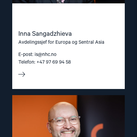
Inna Sangadzhieva
Avdelingssjef for Europa og Sentral Asia
E-post:
is@nhc.no
Telefon: +47 97 69 94 58
Read
article
"Dag
A.
Fedøy"