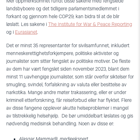
Mer oppmerksomhet rundt disse sakene med fengslede
landsbyboere og det tidligere parlamentsmedlemmet i
forkant og gjennom hele COP29, kan bidra til at de blir
løslatt. Les sakene i
The Institute for War & Peace Reporting
og i
Eurasianet
.
Det er minst 35 representanter for sivilsamfunnet, inkludert
menneskerettighetsforkjempere, politiske aktivister og
journalister som sitter fengslet av politiske motiver. De fleste
av dem har vært fengslet siden november 2023, blant dem
minst 11 uavhengige journalister, som står overfor siktelser for
smugling, svindel, forfalskning av valuta eller besittelse av
narkotika. Mange andre møter trakassering, eller er under
kriminell etterforskning, får reiseforbud eller har flyktet. Flere
av disse fangene opplever akutte helseproblemer i mangel
av tilstrekkelig helsehjelp. De bør umiddelbart løslates og gis
nødvendig medisinsk behandling. Noen av disse er:
Alasgar Mammadli, medieekspert