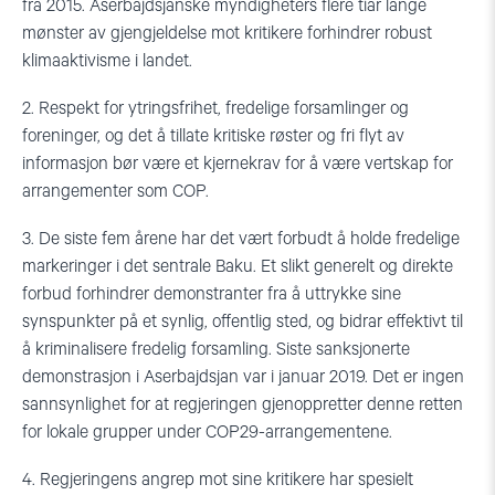
fra 2015. Aserbajdsjanske myndigheters flere tiår lange
mønster av gjengjeldelse mot kritikere forhindrer robust
klimaaktivisme i landet.
2. Respekt for ytringsfrihet, fredelige forsamlinger og
foreninger, og det å tillate kritiske røster og fri flyt av
informasjon bør være et kjernekrav for å være vertskap for
arrangementer som COP.
3. De siste fem årene har det vært forbudt å holde fredelige
markeringer i det sentrale Baku. Et slikt generelt og direkte
forbud forhindrer demonstranter fra å uttrykke sine
synspunkter på et synlig, offentlig sted, og bidrar effektivt til
å kriminalisere fredelig forsamling. Siste sanksjonerte
demonstrasjon i Aserbajdsjan var i januar 2019. Det er ingen
sannsynlighet for at regjeringen gjenoppretter denne retten
for lokale grupper under COP29-arrangementene.
4. Regjeringens angrep mot sine kritikere har spesielt