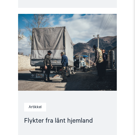
Read
article
"Flykter
fra
lånt
hjemland"
Artikkel
Flykter fra lånt hjemland