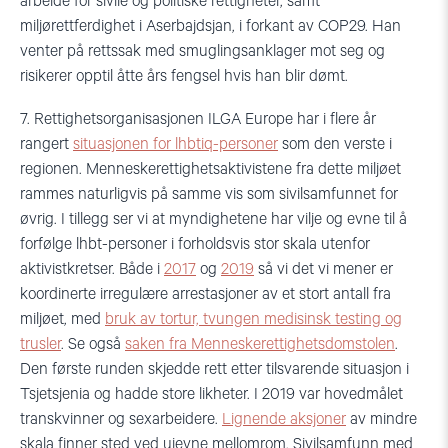
arbeide for sivile og politiske rettigheter, samt
miljørettferdighet i Aserbajdsjan, i forkant av COP29. Han
venter på rettssak med smuglingsanklager mot seg og
risikerer opptil åtte års fengsel hvis han blir dømt.
7. Rettighetsorganisasjonen ILGA Europe har i flere år
rangert
situasjonen for lhbtiq-personer
som den verste i
regionen. Menneskerettighetsaktivistene fra dette miljøet
rammes naturligvis på samme vis som sivilsamfunnet for
øvrig. I tillegg ser vi at myndighetene har vilje og evne til å
forfølge lhbt-personer i forholdsvis stor skala utenfor
aktivistkretser. Både i
2017
og
2019
så vi det vi mener er
koordinerte irregulære arrestasjoner av et stort antall fra
miljøet, med
bruk av tortur, tvungen medisinsk testing og
trusler
. Se også
saken fra Menneskerettighetsdomstolen
.
Den første runden skjedde rett etter tilsvarende situasjon i
Tsjetsjenia og hadde store likheter. I 2019 var hovedmålet
transkvinner og sexarbeidere.
Lignende aksjoner
av mindre
skala finner sted ved ujevne mellomrom. Sivilsamfunn med