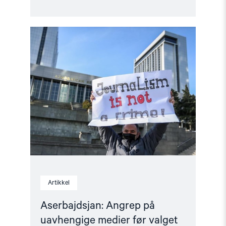
Read
article
"Aserbajdsjan:
Angrep
på
uavhengige
medier
før
valget"
Artikkel
Aserbajdsjan: Angrep på
uavhengige medier før valget