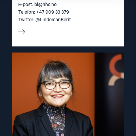
E-post:
bl@nhc.no
Telefon: +47 909 33 379
Twitter: @LindemanBerit
Read
article
"Inna
Sangadzhieva"