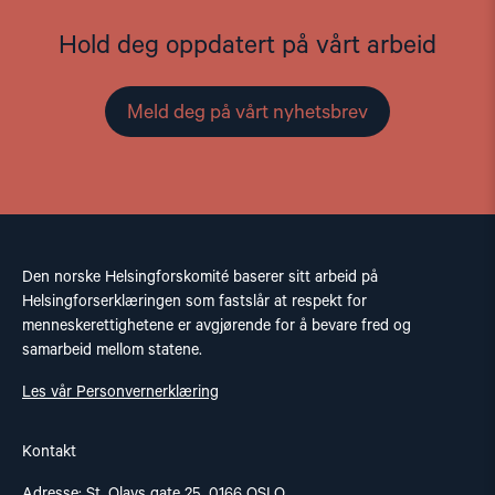
Hold deg oppdatert på vårt arbeid
Meld deg på vårt nyhetsbrev
Den norske Helsingforskomité baserer sitt arbeid på
Helsingforserklæringen som fastslår at respekt for
menneskerettighetene er avgjørende for å bevare fred og
samarbeid mellom statene.
Les vår Personvernerklæring
Kontakt
Adresse: St. Olavs gate 25, 0166 OSLO