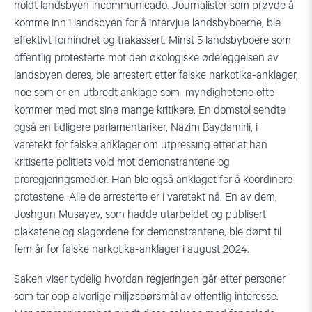
holdt landsbyen incommunicado. Journalister som prøvde å
komme inn i landsbyen for å intervjue landsbyboerne, ble
effektivt forhindret og trakassert. Minst 5 landsbyboere som
offentlig protesterte mot den økologiske ødeleggelsen av
landsbyen deres, ble arrestert etter falske narkotika-anklager,
noe som er en utbredt anklage som myndighetene ofte
kommer med mot sine mange kritikere. En domstol sendte
også en tidligere parlamentariker, Nazim Baydamirli, i
varetekt for falske anklager om utpressing etter at han
kritiserte politiets vold mot demonstrantene og
proregjeringsmedier. Han ble også anklaget for å koordinere
protestene. Alle de arresterte er i varetekt nå. En av dem,
Joshgun Musayev, som hadde utarbeidet og publisert
plakatene og slagordene for demonstrantene, ble dømt til
fem år for falske narkotika-anklager i august 2024.
Saken viser tydelig hvordan regjeringen går etter personer
som tar opp alvorlige miljøspørsmål av offentlig interesse.