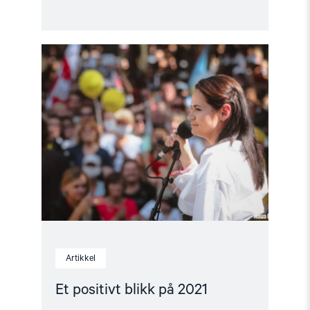
Read
article
"Et
positivt
blikk
på
2021"
Artikkel
Et positivt blikk på 2021