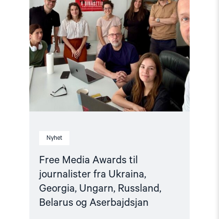
Ungarn,
Russland,
Belarus
og
Aserbajdsjan"
Nyhet
Free Media Awards til
journalister fra Ukraina,
Georgia, Ungarn, Russland,
Belarus og Aserbajdsjan