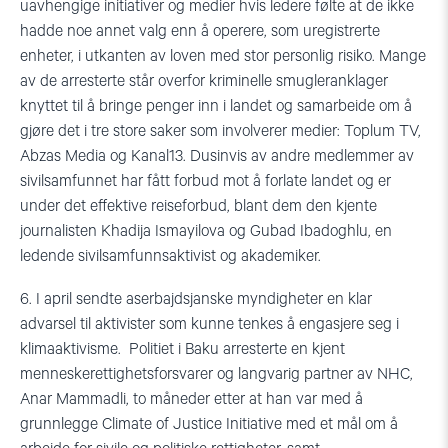
uavhengige initiativer og medier hvis ledere følte at de ikke
hadde noe annet valg enn å operere, som uregistrerte
enheter, i utkanten av loven med stor personlig risiko. Mange
av de arresterte står overfor kriminelle smugleranklager
knyttet til å bringe penger inn i landet og samarbeide om å
gjøre det i tre store saker som involverer medier: Toplum TV,
Abzas Media og Kanal13. Dusinvis av andre medlemmer av
sivilsamfunnet har fått forbud mot å forlate landet og er
under det effektive reiseforbud, blant dem den kjente
journalisten Khadija Ismayilova og Gubad Ibadoghlu, en
ledende sivilsamfunnsaktivist og akademiker.
6. I april sendte aserbajdsjanske myndigheter en klar
advarsel til aktivister som kunne tenkes å engasjere seg i
klimaaktivisme. Politiet i Baku arresterte en kjent
menneskerettighetsforsvarer og langvarig partner av NHC,
Anar Mammadli, to måneder etter at han var med å
grunnlegge Climate of Justice Initiative med et mål om å