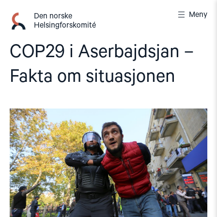
Gå
Meny
til
Den norske
Helsingforskomité
innhold
COP29 i Aserbajdsjan –
Fakta om situasjonen