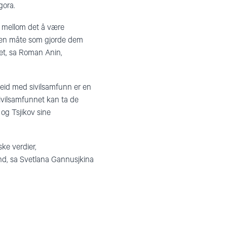
gora.
n mellom det å være
på en måte som gjorde dem
det, sa Roman Anin,
beid med sivilsamfunn er en
 sivilsamfunnet kan ta de
g Tsjikov sine
ke verdier,
and, sa Svetlana Gannusjkina