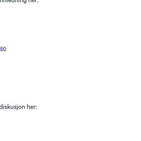
nnledning her:
760
diskusjon her: