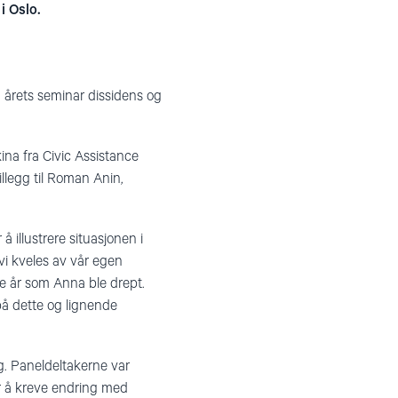
i Oslo.
å årets seminar dissidens og
na fra Civic Assistance
llegg til Roman Anin,
 illustrere situasjonen i
vi kveles av vår egen
e år som Anna ble drept.
på dette og lignende
g. Paneldeltakerne var
or å kreve endring med