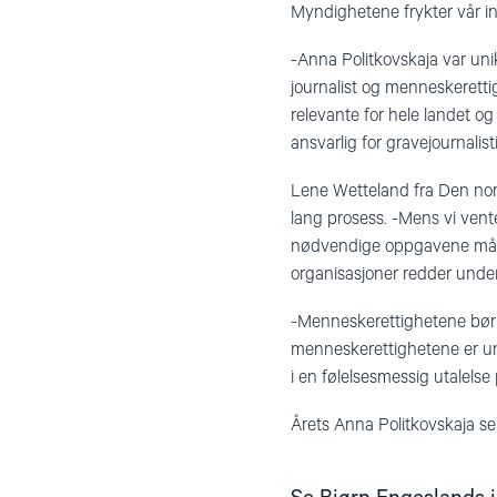
Myndighetene frykter vår in
-Anna Politkovskaja var un
journalist og menneskeretti
relevante for hele landet o
ansvarlig for gravejournalis
Lene Wetteland fra Den nors
lang prosess. -Mens vi venter
nødvendige oppgavene må v
organisasjoner redder under
-Menneskerettighetene bør bl
menneskerettighetene er uni
i en følelsesmessig utalelse
Årets Anna Politkovskaja se