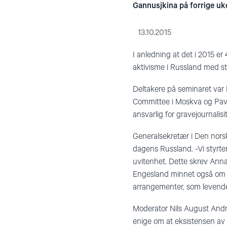
Gannusjkina på forrige uk
13.10.2015
I anledning at det i 2015 e
aktivisme i Russland med st
Deltakere på seminaret var
Committee i Moskva og Pave
ansvarlig for gravejournalis
Generalsekretær i Den norske
dagens Russland. -Vi styrte
uvitenhet. Dette skrev Anna
Engesland minnet også om hv
arrangementer, som levende
Moderator Nils August Andre
enige om at eksistensen av 