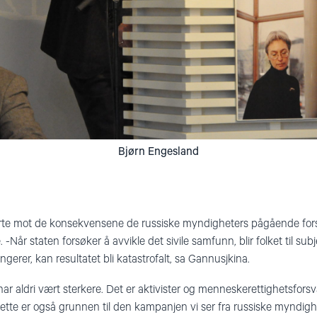
Bjørn Engesland
rte mot de konsekvensene de russiske myndigheters pågående fors
Når staten forsøker å avvikle det sivile samfunn, blir folket til subj
ungerer, kan resultatet bli katastrofalt, sa Gannusjkina.
ar aldri vært sterkere. Det er aktivister og menneskerettighetsfors
Dette er også grunnen til den kampanjen vi ser fra russiske myndighe