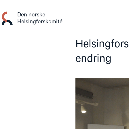
Gå
til
Den norske
innhold
Helsingforskomité
Helsingfor
endring