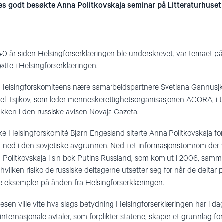
es godt besøkte Anna Politkovskaja seminar på Litteraturhuset 
r 40 år siden Helsingforserklæringen ble underskrevet, var temaet p
øtte i Helsingforserklæringen.
 Helsingforskomiteens nære samarbeidspartnere Svetlana Gannusjki
l Tsjikov, som leder menneskerettighetsorganisasjonen AGORA, i ti
itkken i den russiske avisen Novaja Gazeta.
 Helsingforskomité Bjørn Engesland siterte Anna Politkovskaja for å
r ned i den sovjetiske avgrunnen. Ned i et informasjonstomrom der 
 Politkovskaja i sin bok Putins Russland, som kom ut i 2006, samm
ilken risiko de russiske deltagerne utsetter seg for når de deltar 
 eksempler på ånden fra Helsingforserklæringen.
sen ville vite hva slags betydning Helsingforserklæringen har i da
internasjonale avtaler, som forplikter statene, skaper et grunnlag f