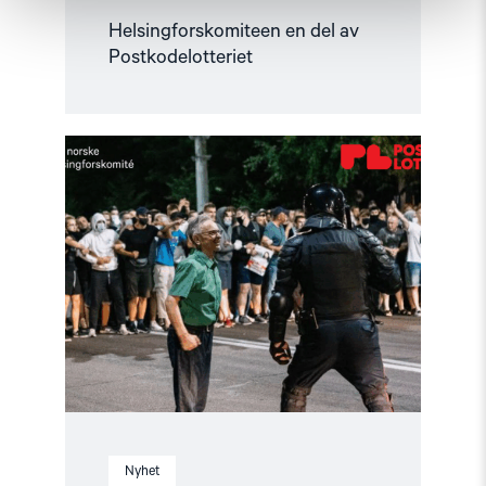
Helsingforskomiteen en del av
Postkodelotteriet
Read
article
"Sammen
for
en
bedre
verden
–
med
støtte
fra
Postkodelotteriet"
Nyhet