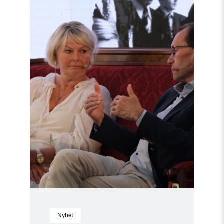
"Møt
Helsingforskomiteen
på
Arendalsuka
2026"
Nyhet