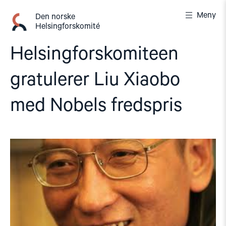
Gå
Meny
til
Den norske
Helsingforskomité
innhold
Helsingforskomiteen
gratulerer Liu Xiaobo
med Nobels fredspris