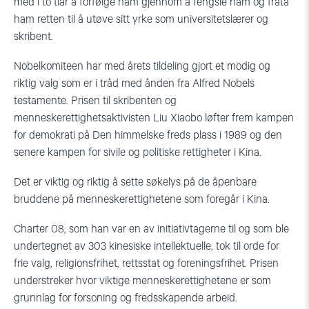
med i to tiår å forfølge ham gjennom å fengsle ham og frata
ham retten til å utøve sitt yrke som universitetslærer og
skribent.
Nobelkomiteen har med årets tildeling gjort et modig og
riktig valg som er i tråd med ånden fra Alfred Nobels
testamente. Prisen til skribenten og
menneskerettighetsaktivisten Liu Xiaobo løfter frem kampen
for demokrati på Den himmelske freds plass i 1989 og den
senere kampen for sivile og politiske rettigheter i Kina.
Det er viktig og riktig å sette søkelys på de åpenbare
bruddene på menneskerettighetene som foregår i Kina.
Charter 08, som han var en av initiativtagerne til og som ble
undertegnet av 303 kinesiske intellektuelle, tok til orde for
frie valg, religionsfrihet, rettsstat og foreningsfrihet. Prisen
understreker hvor viktige menneskerettighetene er som
grunnlag for forsoning og fredsskapende arbeid.