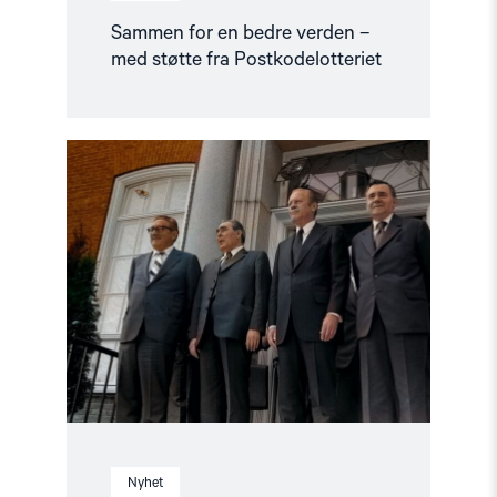
Sammen for en bedre verden –
med støtte fra Postkodelotteriet
Read
article
"Fullt
hus
på
førpremiere
for
Helsinkieffekten"
Nyhet