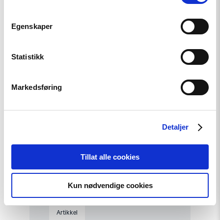
Utviklingspolitikken må ta
menneskerettigheter på alvor
Egenskaper
Statistikk
Read
article
"Helsingforskomiteen
Markedsføring
en
del
av
Postkodelotteriet"
Detaljer
Tillat alle cookies
Kun nødvendige cookies
Artikkel