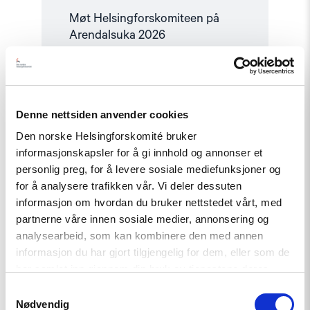
Møt Helsingforskomiteen på
Arendalsuka 2026
Read
article
Denne nettsiden anvender cookies
"Utviklingspolitikken
må
Den norske Helsingforskomité bruker
ta
informasjonskapsler for å gi innhold og annonser et
menneskerettigheter
på
personlig preg, for å levere sosiale mediefunksjoner og
alvor"
for å analysere trafikken vår. Vi deler dessuten
informasjon om hvordan du bruker nettstedet vårt, med
partnerne våre innen sosiale medier, annonsering og
analysearbeid, som kan kombinere den med annen
informasjon du har gjort tilgjengelig for dem, eller som de
har samlet inn gjennom din bruk av tjenestene deres.
Samtykkevalg
Uttalelse
Nødvendig