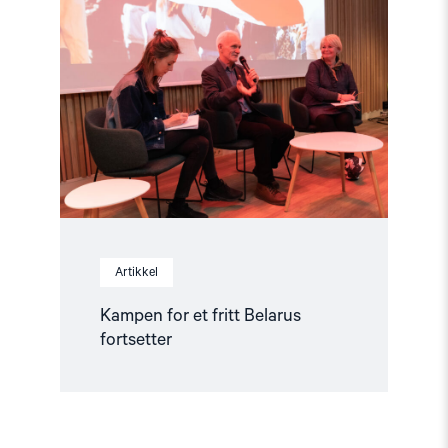
"Kampen
for
et
fritt
Belarus
fortsetter"
Artikkel
Kampen for et fritt Belarus
fortsetter