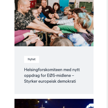
nytt
oppdrag
for
EØS-
midlene
–
Styrker
europeisk
demokrati"
Nyhet
Helsingforskomiteen med nytt
oppdrag for EØS-midlene –
Styrker europeisk demokrati
Read
article