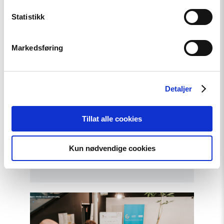
i
Statistikk
Haag
til
«People
First»"
Markedsføring
Detaljer
Tillat alle cookies
Artikkel
Tydelig støtte i Haag til «People
Kun nødvendige cookies
First»
Read
article
"Helsingforskomiteen
med