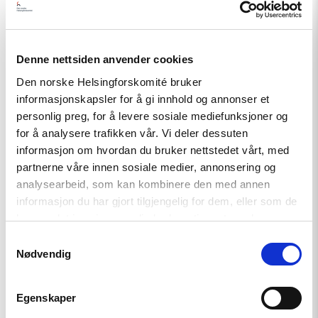
Denne nettsiden anvender cookies
Den norske Helsingforskomité bruker
informasjonskapsler for å gi innhold og annonser et
personlig preg, for å levere sosiale mediefunksjoner og
for å analysere trafikken vår. Vi deler dessuten
informasjon om hvordan du bruker nettstedet vårt, med
partnerne våre innen sosiale medier, annonsering og
Nyhet
analysearbeid, som kan kombinere den med annen
informasjon du har gjort tilgjengelig for dem, eller som de
Møt Helsingforskomiteen på
har samlet inn gjennom din bruk av tjenestene deres.
Arendalsuka 2026
Samtykkevalg
Nødvendig
Read
article
Egenskaper
"Tydelig
støtte