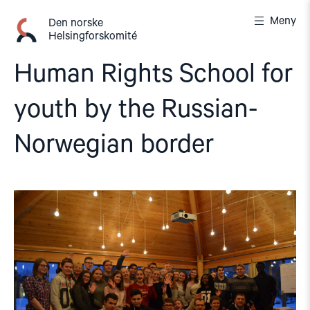
Gå
Meny
til
Den norske
Helsingforskomité
innhold
Human Rights School for
youth by the Russian-
Norwegian border