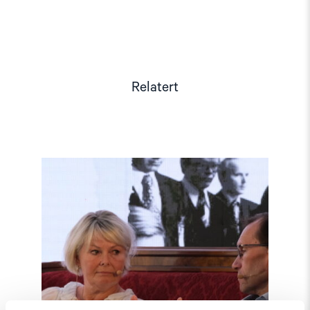
Relatert
Read
article
"Møt
Helsingforskomiteen
på
Arendalsuka
2026"