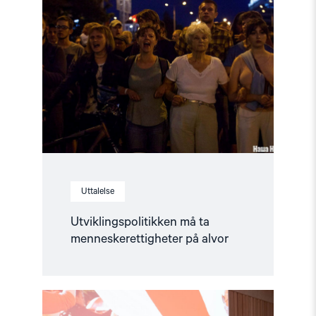
"Utviklingspolitikken
må
ta
menneskerettigheter
på
alvor"
Uttalelse
Utviklingspolitikken må ta
menneskerettigheter på alvor
Read
article