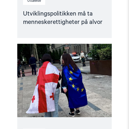
Uttalelse
Utviklingspolitikken må ta
menneskerettigheter på alvor
Read
article
"Norge
må
fremme
en
mellomstatlig
klage
mot
Georgia"