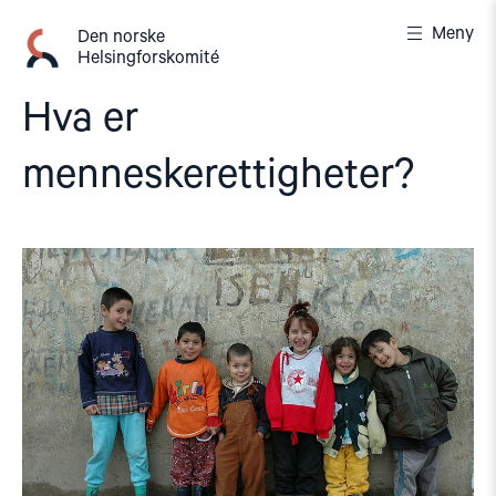
Gå
Meny
til
Den norske
Helsingforskomité
innhold
Hva er
menneskerettigheter?