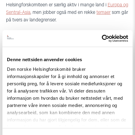
Helsingforskomiteen er særlig aktiv i mange land i
Europa og
Sentral-Asia
, men jobber også med en rekke
temaer
som går
på tvers av landegrenser.
Denne nettsiden anvender cookies
Den norske Helsingforskomité bruker
informasjonskapsler for å gi innhold og annonser et
Relatert
personlig preg, for å levere sosiale mediefunksjoner og
for å analysere trafikken vår. Vi deler dessuten
informasjon om hvordan du bruker nettstedet vårt, med
partnerne våre innen sosiale medier, annonsering og
analysearbeid, som kan kombinere den med annen
Read
informasjon du har gjort tilgjengelig for dem, eller som de
article
"Møt
har samlet inn gjennom din bruk av tjenestene deres.
Helsingforskomiteen