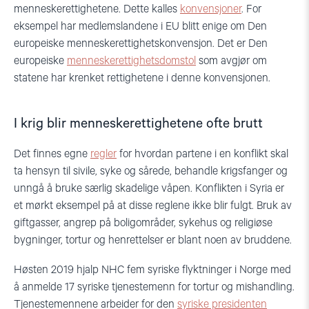
menneskerettighetene. Dette kalles
konvensjoner
. For
eksempel har medlemslandene i EU blitt enige om Den
europeiske menneskerettighetskonvensjon. Det er Den
europeiske
menneskerettighetsdomstol
som avgjør om
statene har krenket rettighetene i denne konvensjonen.
I krig blir menneskerettighetene ofte brutt
Det finnes egne
regler
for hvordan partene i en konflikt skal
ta hensyn til sivile, syke og sårede, behandle krigsfanger og
unngå å bruke særlig skadelige våpen. Konflikten i Syria er
et mørkt eksempel på at disse reglene ikke blir fulgt. Bruk av
giftgasser, angrep på boligområder, sykehus og religiøse
bygninger, tortur og henrettelser er blant noen av bruddene.
Høsten 2019 hjalp NHC fem syriske flyktninger i Norge med
å anmelde 17 syriske tjenestemenn for tortur og mishandling.
Tjenestemennene arbeider for den
syriske presidenten