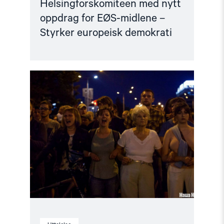
Helsingforskomiteen med nytt
oppdrag for EØS-midlene –
Styrker europeisk demokrati
Read
article
"Utviklingspolitikken
må
ta
menneskerettigheter
på
alvor"