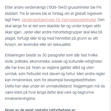
Etter andre verdenskrigs (1939-1945) grusomheter ble FN
etablert. Tre år senere ble et forslag om et globalt regelverk
lagt frem,
Verdenserklæringen for menneskerettigheter
. Den
skal sørge for at det som skjedde før og under krigen aldri
skjer igjen. Jøder eller andre minoritetsgrupper skal ikke bli
plaget, forfulgt eller til og med henrettet på grunn av sitt
livssyn, sin levemåte eller sin seksualitet.
Erklæringen består av 30 paragrafer som slår fast hvilke
sivile, politiske, økonomiske, sosiale og kulturelle rettigheter
alle har krav på. Noen av reglene gjelder alltid og uten
unntak, som forbudet mot slaveri og tortur. Men andre regler
kan innskrenkes, som for eksempel bevegelsesfriheten.
Dette kan skje under en unntakstilstand. Regjeringen må da
være klare på hvor lenge dette skal vare og begrunne
innskrenkningene.
Noen av de mest omtalte rettighetene er: