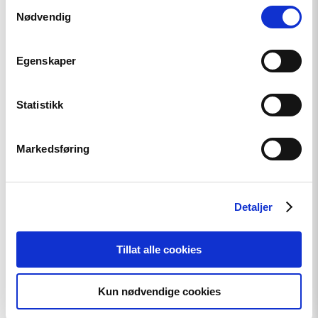
Samtykkevalg
på
Arendalsuka
Nødvendig
2026"
Egenskaper
Statistikk
Markedsføring
Detaljer
Tillat alle cookies
Nyhet
Kun nødvendige cookies
Møt Helsingforskomiteen på