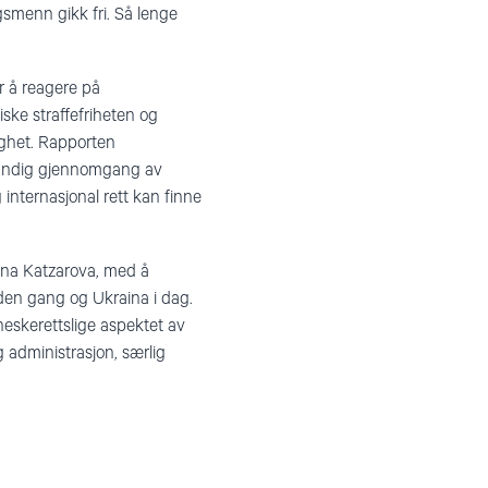
gsmenn gikk fri. Så lenge
or å reagere på
iske straffefriheten og
ighet. Rapporten
grundig gjennomgang av
nternasjonal rett kan finne
ana Katzarova, med å
den gang og Ukraina i dag.
eskerettslige aspektet av
 administrasjon, særlig