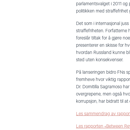
parlamentsvalget i 2011 og 
politikken med straffefrihet 
Det som i internasjonal juss
straffefriheten. Forfatterne
foreslår tiltak for å gjøre
presenterer en skisse for 
hvordan Russland kunne bli 
sted uten konsekvenser.
På lanseringen bidro FNs sp
fremheve hvor viktig rappo
Dr. Domitilla Sagramoso har
overgrepene, men også hvord
korrupsjon, har bidratt til a
Les sammendrag av rappor
Les rapporten «Between Rev