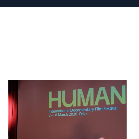
Read
article
"Den
indre
fienden"