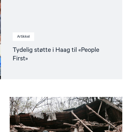
Artikkel
Tydelig støtte i Haag til «People
First»
Read
article
"Dokumentasjonsarbeidet"