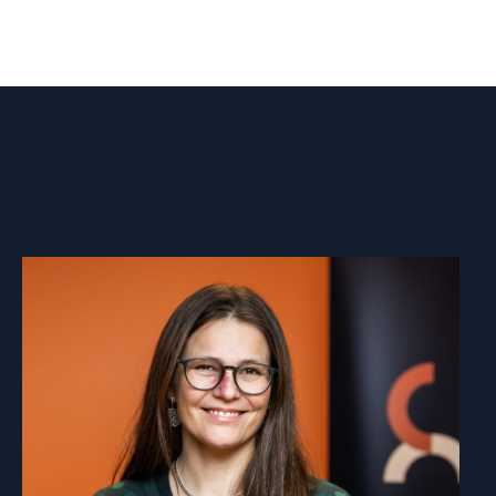
Read
article
"Lene
Wetteland"