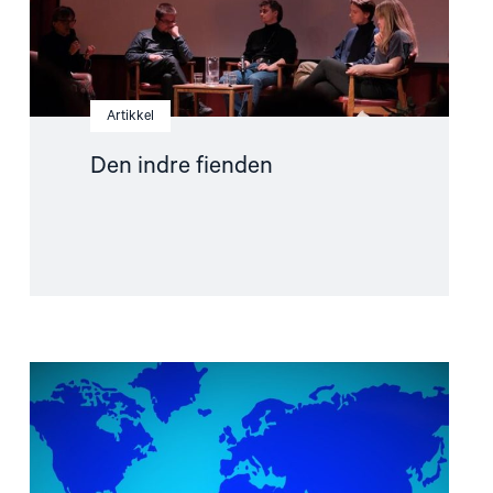
Artikkel
Den indre fienden
Read
article
"Visum-
og
asylpolitikk
overfor
menneskerettighetsforsvarere