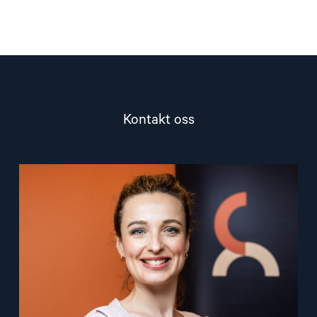
Kontakt oss
Read
article
"Aleksandra
Sandnes"