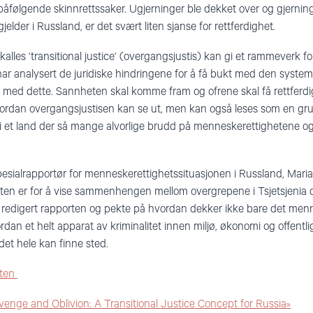
påfølgende skinnrettssaker. Ugjerninger ble dekket over og gjernin
gjelder i Russland, er det svært liten sjanse for rettferdighet.
 kalles ‘transitional justice‘ (overgangsjustis) kan gi et rammeverk f
 har analysert de juridiske hindringene for å få bukt med den system
 noe med dette. Sannheten skal komme fram og ofrene skal få rettferd
hvordan overgangsjustisen kan se ut, men kan også leses som en 
et land der så mange alvorlige brudd på menneskerettighetene og i
esialrapportør for menneskerettighetssituasjonen i Russland, Mari
rten er for å vise sammenhengen mellom overgrepene i Tsjetsjenia 
 redigert rapporten og pekte på hvordan dekker ikke bare det menn
an et helt apparat av kriminalitet innen miljø, økonomi og offentlig
t det hele kan finne sted.
ten
enge and Oblivion: A Transitional Justice Concept for Russia»