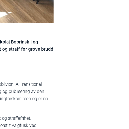
ikolaj Bobrinskij og
t og straff for grove brudd
livion: A Transitional
ng og publisering av den
singforskomiteen og er nå
og straffefrihet.
orstilt valgfusk ved