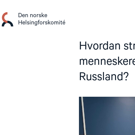
Gå
til
Den norske
innhold
Helsingforskomité
Hvordan str
menneskere
Russland?