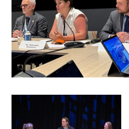
Read
article
"Når
krig
blir
hverdag"