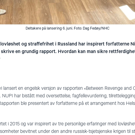
Deltakere på lansering 6. juni. Foto: Dag Fedøy/NHC
lovløshet og straffefrihet i Russland har inspirert forfatterne N
 å skrive en grundig rapport. Hvordan kan man sikre rettferdighe
?
i lansert en engelsk versjon av rapporten «Between Revenge and Ob
 NUPI har bistått med oversettelse, fagfellevurdering, tilretteleggi
Rapporten ble presentert av forfatterne på et arrangement hos Hel
et i 2015 og var inspirert av tre personlige erfaringer med lovløshet 
omheter bevitnet under den andre russisk-tsjetsjenske krigen til st