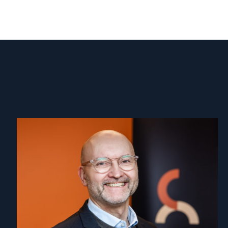
Read
article
"Dag
A.
Fedøy"