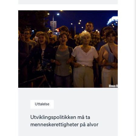
Read
article
"Utviklingspolitikken
må
ta
menneskerettigheter
på
alvor"
Uttalelse
Utviklingspolitikken må ta
menneskerettigheter på alvor