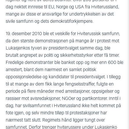
dag nektet innreise til EU, Norge og USA fra Hviterussland,
mange av disse er ansvarlige for undertrykkelsen av det
sivile samfunn og dets demokratiforkjempere.
19. desember 2010 ble et veiskille for Hviterussisk samfunn,
da den største demonstrasjonen på mange år i protest mot
Lukasjenkos tyveri av presidentvalget samme dag, ble
brutalt angrepet av politi og sikkerhetsstyrker etter få timer.
Fredelige demonstranter ble banket opp og mer enn 600 ble
arrestert, blant dem nærmest en samlet politisk
opposisjonsledelse og kandidater til presidentvalget. I tillegg
til at mange av dem fikk lange fengselsstraffer, fulgte en
periode på flere måneder med arrestasjoner, oppsigelser og
rassiaer mot avisredaksjoner, NGOer og partikontorer. Inntil i
dag, har sivilsamfunnet i Hviterussland ikke helt kommet på
fote igjen, og selv mindre tilløp til protestaksjoner har
nærmest tatt slutt. Regimets hånd ligger tungt over
samfunnet. Derfor trenger hviterussere under Lukasjenko