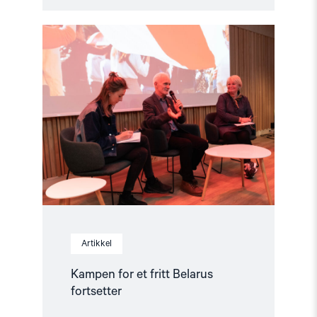
Read
article
"Kampen
for
et
fritt
Belarus
fortsetter"
Artikkel
Kampen for et fritt Belarus
fortsetter