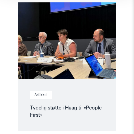
Read
article
"Tydelig
støtte
i
Haag
til
«People
First»"
Artikkel
Tydelig støtte i Haag til «People
First»