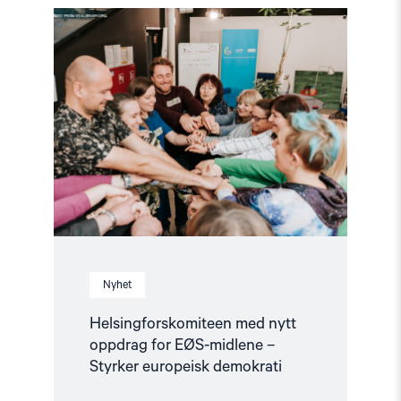
Read
article
"Helsingforskomiteen
med
nytt
oppdrag
for
EØS-
midlene
–
Styrker
europeisk
demokrati"
Nyhet
Helsingforskomiteen med nytt
oppdrag for EØS-midlene –
Styrker europeisk demokrati