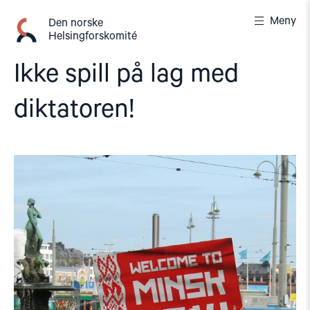
Gå
Meny
til
Den norske
Helsingforskomité
innhold
Ikke spill på lag med
diktatoren!