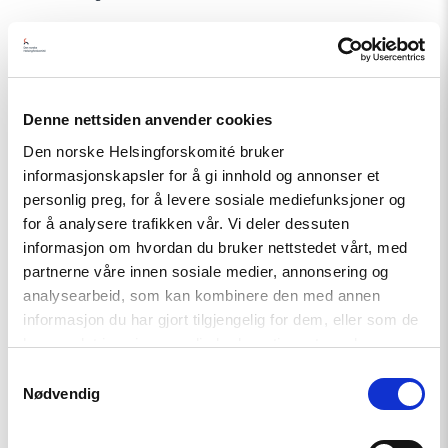
Denne nettsiden anvender cookies
Den norske Helsingforskomité bruker
informasjonskapsler for å gi innhold og annonser et
Relatert
personlig preg, for å levere sosiale mediefunksjoner og
for å analysere trafikken vår. Vi deler dessuten
informasjon om hvordan du bruker nettstedet vårt, med
partnerne våre innen sosiale medier, annonsering og
analysearbeid, som kan kombinere den med annen
Read
informasjon du har gjort tilgjengelig for dem, eller som de
article
har samlet inn gjennom din bruk av tjenestene deres.
"Møt
Helsingforskomiteen
Samtykkevalg
på
Nødvendig
Arendalsuka
2026"