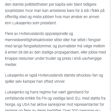
den største polititettheten per kapita selv blant tidligere
sovjetstater, hvor man kan arresteres bare for å stå i flokk på
offentlig sted og miste jobben hvis man ønsker en annen
enn Lukasjenko som president.
Flere av Hviterusslands opposisjonelle og
menneskerettighetsaktivister sitter eller har sittet i fengsel
med lange fengselsdommer, og journalister må velge mellom
å enten bli del av den statlige propagandaen, eller jobbe med
knappe ressurser under trusler og press i små uavhengige
medier.
Lukasjenko er også Hviterusslands største ishockey-fan og
spiller selv kamper han oftest vinner.
Lukasjenko og hans regime har vært gjenstand for
omfattende kritikk fra FN og vestlige land. EU, med støtte fra
Norge, og USA har aktive sanksjoner mot representanter for
regimer og flere av deres bedrifter. Over 200 personer er i