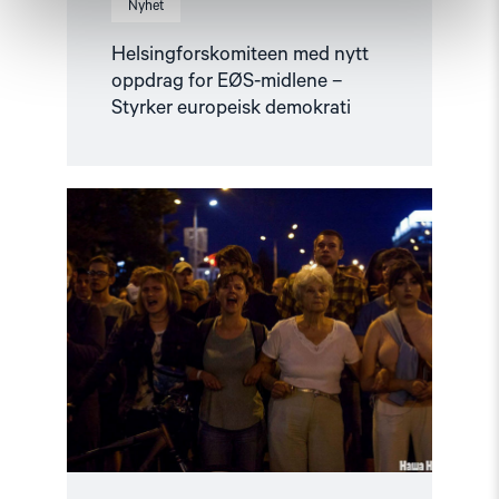
Nyhet
Helsingforskomiteen med nytt
oppdrag for EØS-midlene –
Styrker europeisk demokrati
Read
article
"Utviklingspolitikken
må
ta
menneskerettigheter
på
alvor"