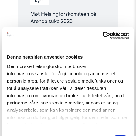
Nyhet
Møt Helsingforskomiteen på
Arendalsuka 2026
Read
article
Denne nettsiden anvender cookies
"Tydelig
støtte
Den norske Helsingforskomité bruker
i
Haag
informasjonskapsler for å gi innhold og annonser et
til
personlig preg, for å levere sosiale mediefunksjoner og
«People
for å analysere trafikken vår. Vi deler dessuten
First»"
informasjon om hvordan du bruker nettstedet vårt, med
partnerne våre innen sosiale medier, annonsering og
analysearbeid, som kan kombinere den med annen
informasjon du har gjort tilgjengelig for dem, eller som de
har samlet inn gjennom din bruk av tjenestene deres.
Samtykkevalg