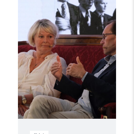
article
"Møt
Helsingforskomiteen
på
Arendalsuka
2026"