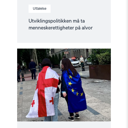
Uttalelse
Utviklingspolitikken må ta
menneskerettigheter på alvor
Read
article
"Norge
må
fremme
en
mellomstatlig
klage
mot
Georgia"