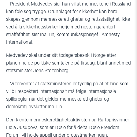
– President Medvedev sier han vil at menneskene i Russland
kan føle seg trygge. Grunnlaget for sikkerhet kan bare
skapes gjennom menneskerettigheter og rettsstatlighet, ikke
ved å la sikkerhetsstyrker herje med nesten garantert
straffefrihet, sier Ina Tin, kommunikasjonssjef i Amnesty
International.
Medvedev skal under sitt todagersbesøk i Norge etter
planen ha de politiske samtalene på tirsdag, blant annet med
statsminister Jens Stoltenberg.
– Vi forventer at statsministeren er tydelig på at et land som
vil bli respektert internasjonalt må følge internasjonale
spilleregler når det gjelder menneskerettigheter og
demokrati, avslutter Ina Tin.
Den kjente menneskerettighetsaktivisten og Raftoprisvinner
Lidia Jusupova, som er i Oslo for å delta i Oslo Freedom
Forum, vil holde appell under protestmarkeringen.