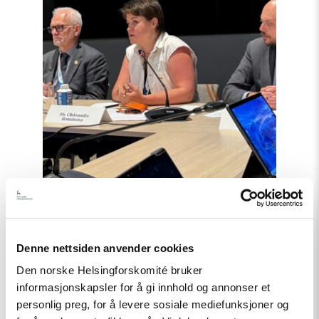
First»"
Artikkel
Denne nettsiden anvender cookies
Tydelig støtte i Haag til «People
Den norske Helsingforskomité bruker
First»
informasjonskapsler for å gi innhold og annonser et
personlig preg, for å levere sosiale mediefunksjoner og