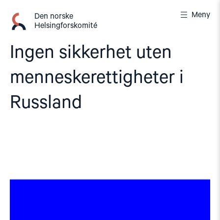
Gå
Meny
til
Den norske
Helsingforskomité
innhold
Ingen sikkerhet uten
menneskerettigheter i
Russland