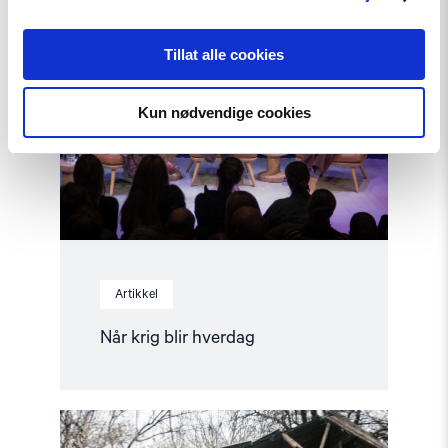
article
"Når
krig
Tillat alle cookies
blir
hverdag"
Kun nødvendige cookies
Artikkel
Når krig blir hverdag
Read
article