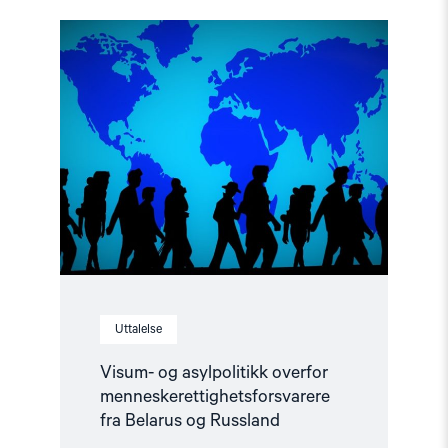
Read
article
"Visum-
og
asylpolitikk
overfor
menneskerettighetsforsvarere
fra
Belarus
og
Russland"
Uttalelse
Visum- og asylpolitikk overfor
menneskerettighetsforsvarere
fra Belarus og Russland