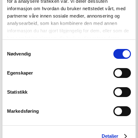
for å analysere trafikken vår. Vi deler dessuten
Read
informasjon om hvordan du bruker nettstedet vårt, med
article
partnerne våre innen sosiale medier, annonsering og
"Den
indre
analysearbeid, som kan kombinere den med annen
fienden"
informasjon du har gjort tilgjengelig for dem, eller som de
har samlet inn gjennom din bruk av tjenestene deres.
Samtykkevalg
Nødvendig
Egenskaper
Statistikk
Artikkel
Den indre fienden
Markedsføring
Detaljer
Read