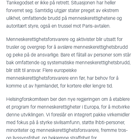
Tankegodset er ikke på retrett. Situasjonen har heller
forverret seg. Samtidig utgjør stater preget av ekstrem
ulikhet, omfattende brudd på menneskerettighetene og
autoritært styre, også en trussel mot Paris-avtalen.
Menneskerettighetsforsvarere og aktivister blir utsatt for
trusler og overgrep for å avsløre menneskerettighetsbrudd
og peke på de ansvarlige. Bare et fåtall av personer som står
bak omfattende og systematiske menneskerettighetsbrudd,
blir stilt til ansvar. Flere europeiske
menneskerettighetsforsvarere enn før, har behov for å
komme ut av hjemlandet, for kortere eller lengre tid.
Helsingforskomiteen ber den nye regjeringen om å etablere
et program for menneskerettigheter i Europa, for å motvirke
denne utviklingen. Vi foreslår en integrert pakke virkemidler
med fokus på å styrke sivilsamfunn, støtte lhbti-personer,
minoriteter og menneskerettighetsforsvarere, fremme tros-
og livssynsfrihet, og bekjempe straffrihet for