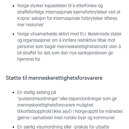
Norge styrker kapasiteten til å etterforske og
straffeforfølge internasjonale kjerneforbrytelser ved at
Kripos’ seksjon for internasjonale forbrytelser tilføres
mer ressurser.
Norge vil samarbeide aktivt med EU, likesinnede stater
og organisasjoner om å innføre restriktive tiltak mot
personer som begår menneskerettighetsbrudd uten å
bli straffet for det, som den nye sanksjonsloven gir
hjemmel for.
Støtte til menneskerettighetsforsvarere
En statlig satsing på
“pusteromsordninger” eller stipendordninger som gir
menneskerettighetsforsvarere mulighet
til korttidsopphold (ikke asyl) i Norge opptil tre måneder,
gjerne i samarbeid med norske byer og kommuner.
En særlig visumordning eller -praksis for utsatte