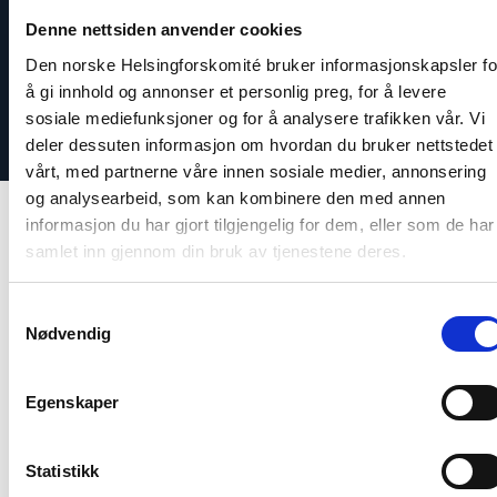
Telefon: +47 920 54 309
Denne nettsiden anvender cookies
Den norske Helsingforskomité bruker informasjonskapsler fo
å gi innhold og annonser et personlig preg, for å levere
sosiale mediefunksjoner og for å analysere trafikken vår. Vi
deler dessuten informasjon om hvordan du bruker nettstedet
vårt, med partnerne våre innen sosiale medier, annonsering
og analysearbeid, som kan kombinere den med annen
informasjon du har gjort tilgjengelig for dem, eller som de har
samlet inn gjennom din bruk av tjenestene deres.
Relatert
Samtykkevalg
Nødvendig
Egenskaper
Read
article
"Møt
Statistikk
Helsingforskomiteen