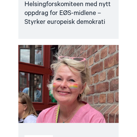
Helsingforskomiteen med nytt
oppdrag for EØS-midlene –
Styrker europeisk demokrati
Read
article
"Fortsatt
er
ingen
fri
før
alle
er
fri"