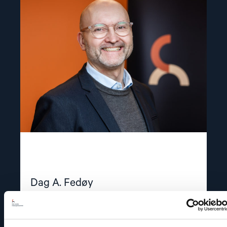
article
"Dag
A.
Fedøy"
Dag A. Fedøy
Kommunikasjonssjef
E-post:
daf@nhc.no