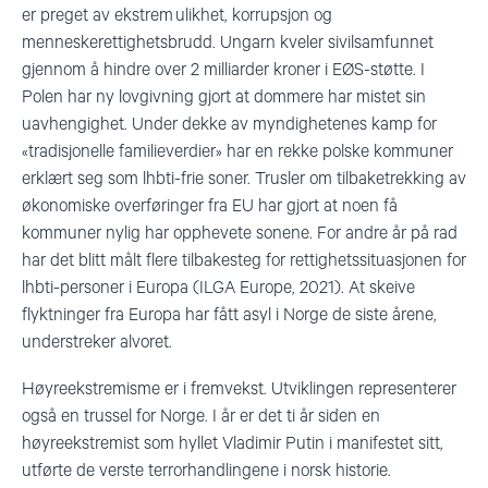
er preget av ekstrem ulikhet, korrupsjon og
menneskerettighetsbrudd. Ungarn kveler sivilsamfunnet
gjennom å hindre over 2 milliarder kroner i EØS-støtte. I
Polen har ny lovgivning gjort at dommere har mistet sin
uavhengighet. Under dekke av myndighetenes kamp for
«tradisjonelle familieverdier» har en rekke polske kommuner
erklært seg som lhbti-frie soner. Trusler om tilbaketrekking av
økonomiske overføringer fra EU har gjort at noen få
kommuner nylig har opphevete sonene. For andre år på rad
har det blitt målt flere tilbakesteg for rettighetssituasjonen for
lhbti-personer i Europa (ILGA Europe, 2021). At skeive
flyktninger fra Europa har fått asyl i Norge de siste årene,
understreker alvoret.
Høyreekstremisme er i fremvekst. Utviklingen representerer
også en trussel for Norge. I år er det ti år siden en
høyreekstremist som hyllet Vladimir Putin i manifestet sitt,
utførte de verste terrorhandlingene i norsk historie.