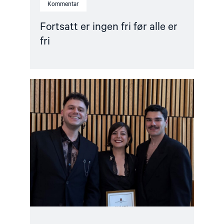
Kommentar
Fortsatt er ingen fri før alle er
fri
Read
article
"Ünikuir
tildelt
Kim
Friele-
prisen:
En
pris
i
rett
tid
til
en
svært
verdig