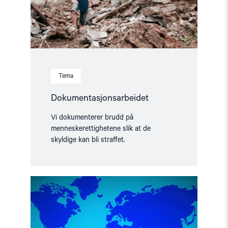
Tema
Dokumentasjonsarbeidet
Vi dokumenterer brudd på
menneskerettighetene slik at de
skyldige kan bli straffet.
Read
article
"Visum-
og
asylpolitikk
overfor