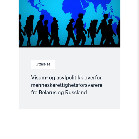
menneskerettighetsforsvarere
fra
Belarus
og
Russland"
Uttalelse
Visum- og asylpolitikk overfor
menneskerettighetsforsvarere
fra Belarus og Russland