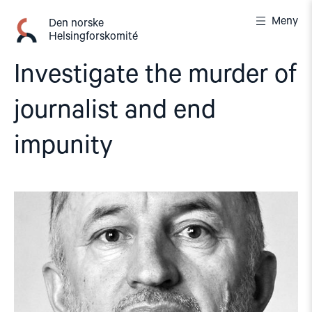
Gå
Meny
til
Den norske
Helsingforskomité
innhold
Investigate the murder of
journalist and end
impunity