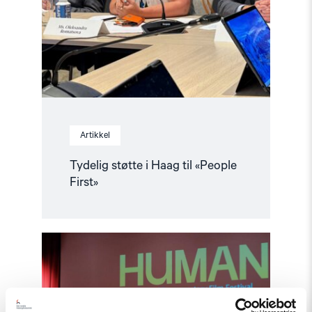
Artikkel
Tydelig støtte i Haag til «People
First»
Read
article
"Den
indre
fienden"