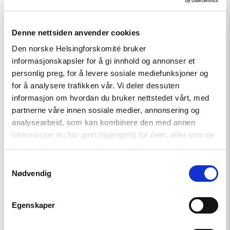
Denne nettsiden anvender cookies
Den norske Helsingforskomité bruker
informasjonskapsler for å gi innhold og annonser et
personlig preg, for å levere sosiale mediefunksjoner og
for å analysere trafikken vår. Vi deler dessuten
informasjon om hvordan du bruker nettstedet vårt, med
Artikkel
partnerne våre innen sosiale medier, annonsering og
Den indre fienden
analysearbeid, som kan kombinere den med annen
informasjon du har gjort tilgjengelig for dem, eller som de
har samlet inn gjennom din bruk av tjenestene deres.
Samtykkevalg
Read
Nødvendig
article
"Når
krig
blir
Egenskaper
hverdag"