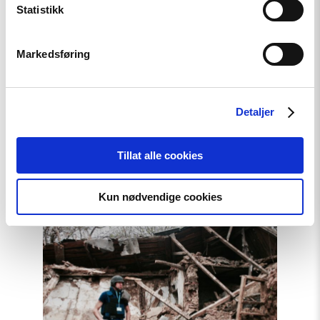
Statistikk
Markedsføring
Detaljer
Artikkel
Når krig blir hverdag
Tillat alle cookies
Kun nødvendige cookies
Read
article
"Dokumentasjonsarbeidet"