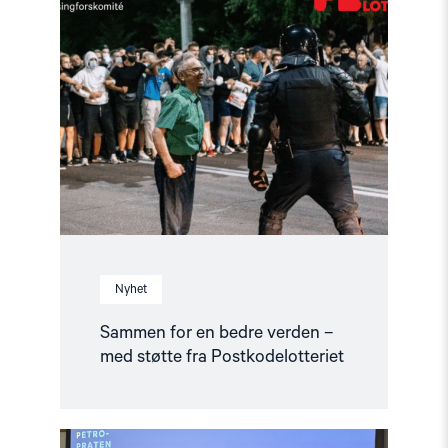
article
"Sammen
for
en
bedre
verden
–
med
støtte
fra
Postkodelotteriet"
Nyhet
Sammen for en bedre verden –
med støtte fra Postkodelotteriet
Read