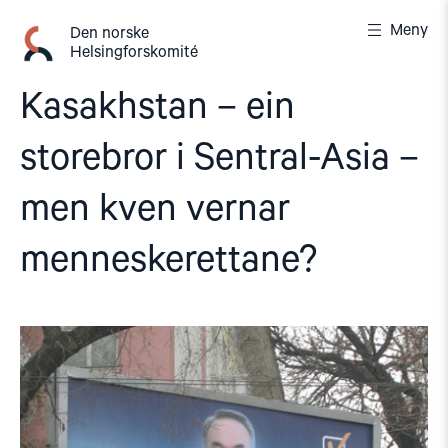
Gå
Meny
til
Den norske
Helsingforskomité
innhold
Kasakhstan – ein
storebror i Sentral-Asia –
men kven vernar
menneskerettane?