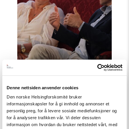
Nyhet
Denne nettsiden anvender cookies
Møt Helsingforskomiteen på
Den norske Helsingforskomité bruker
Arendalsuka 2026
informasjonskapsler for å gi innhold og annonser et
personlig preg, for å levere sosiale mediefunksjoner og
for å analysere trafikken vår. Vi deler dessuten
informasjon om hvordan du bruker nettstedet vårt, med
Read