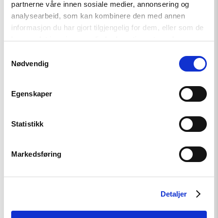
article
partnerne våre innen sosiale medier, annonsering og
"Utviklingspolitikken
analysearbeid, som kan kombinere den med annen
må
informasjon du har gjort tilgjengelig for dem, eller som de
ta
menneskerettigheter
har samlet inn gjennom din bruk av tjenestene deres.
på
Samtykkevalg
alvor"
Nødvendig
Egenskaper
Statistikk
Uttalelse
Markedsføring
Utviklingspolitikken må ta
menneskerettigheter på alvor
Detaljer
Read