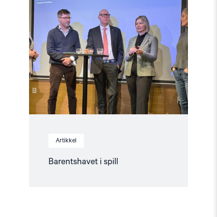
article
"Barentshavet
i
spill"
Artikkel
Barentshavet i spill