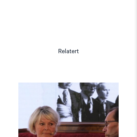
Relatert
Read
article
"Møt
Helsingforskomiteen
på
Arendalsuka
2026"