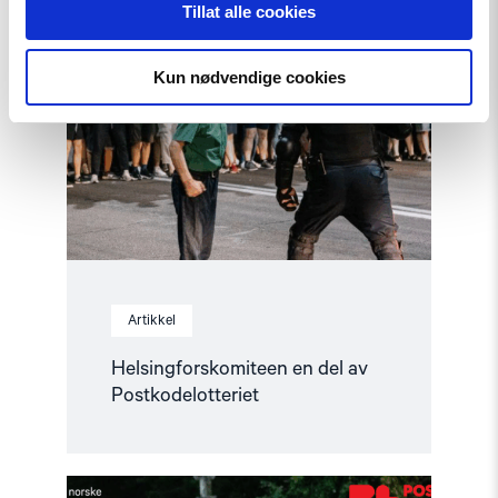
article
Tillat alle cookies
"Helsingforskomiteen
en
del
Kun nødvendige cookies
av
Postkodelotteriet"
Artikkel
Helsingforskomiteen en del av
Postkodelotteriet
Read