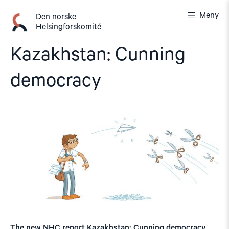
Gå
Meny
til
Den norske
Helsingforskomité
innhold
Kazakhstan: Cunning
democracy
The new NHC report Kazakhstan: Cunning democracy,