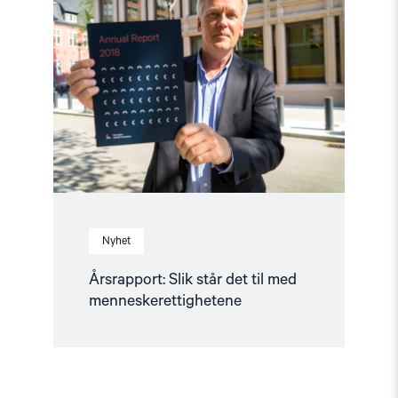
"Årsrapport:
Slik
står
det
til
med
menneskerettighetene"
Nyhet
Årsrapport: Slik står det til med
menneskerettighetene