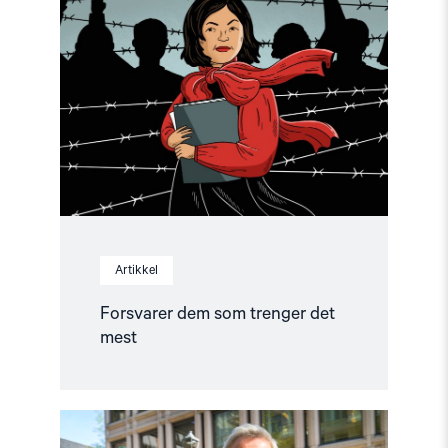
"Forsvarer
dem
som
trenger
det
mest"
Artikkel
Forsvarer dem som trenger det
mest
Read
article