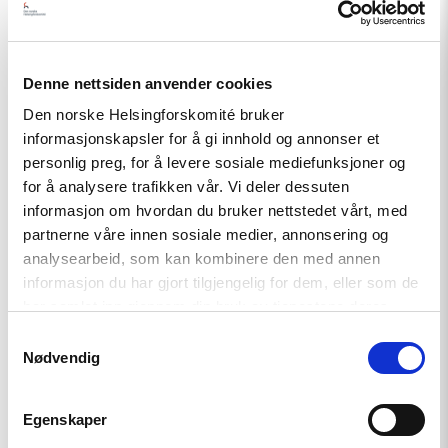
"Uroen
i
Kasakhstan:
Hva
skjedde
Denne nettsiden anvender cookies
egentlig?"
Den norske Helsingforskomité bruker
informasjonskapsler for å gi innhold og annonser et
personlig preg, for å levere sosiale mediefunksjoner og
for å analysere trafikken vår. Vi deler dessuten
informasjon om hvordan du bruker nettstedet vårt, med
partnerne våre innen sosiale medier, annonsering og
analysearbeid, som kan kombinere den med annen
Artikkel
informasjon du har gjort tilgjengelig for dem, eller som de
har samlet inn gjennom din bruk av tjenestene deres.
Uroen i Kasakhstan: Hva
skjedde egentlig?
Samtykkevalg
Nødvendig
Read
Egenskaper
article