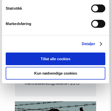
"Årsrapport:
Status
Statistikk
for
menneskerettighetene
i
2019"
Markedsføring
Detaljer
Tillat alle cookies
Rapport
Kun nødvendige cookies
Årsrapport: Status for
menneskerettighetene i 2019
Read
article