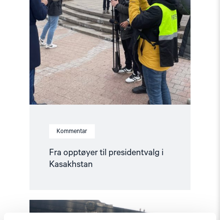
Kommentar
Fra opptøyer til presidentvalg i
Kasakhstan
Read
article