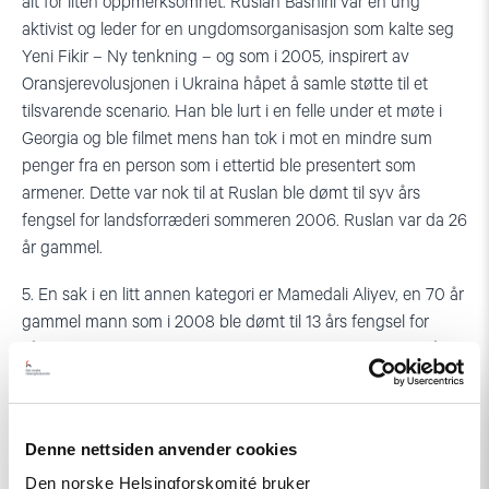
alt for liten oppmerksomhet. Ruslan Bashirli var en ung
aktivist og leder for en ungdomsorganisasjon som kalte seg
Yeni Fikir – Ny tenkning – og som i 2005, inspirert av
Oransjerevolusjonen i Ukraina håpet å samle støtte til et
tilsvarende scenario. Han ble lurt i en felle under et møte i
Georgia og ble filmet mens han tok i mot en mindre sum
penger fra en person som i ettertid ble presentert som
armener. Dette var nok til at Ruslan ble dømt til syv års
fengsel for landsforræderi sommeren 2006. Ruslan var da 26
år gammel.
5. En sak i en litt annen kategori er Mamedali Aliyev, en 70 år
gammel mann som i 2008 ble dømt til 13 års fengsel for
såkalt kuppforsøk i 1995. Han hadde skjult seg i mange år,
og flere andre som ble dømt i samme sak på et langt
tidligere tidspunkt i saken kalt ”The case of the generals”, ble
ansett som politiske fanger av Europarådet. Aliyev er nå
Denne nettsiden anvender cookies
svært syk og har gjennomgått en hjerteoperasjon. Vi ber om
Den norske Helsingforskomité bruker
at hans sak blir tatt opp.