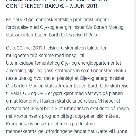
CONFERENCE’ I BAKU 6. – 7. JUNI 2011.
En del viktige menneskerettslige problemstillinger i
forbindelse med Olje-og energiminister Ola Borten Moe og
statssekretær Espen Barth Eides reise til Baku.
Oslo, 30. mai 2011. Helsingforskomiteen takker for
muligheten til å komme med innspill til
Utenriksdepartementet og Olje- og energidepartementet i
anledning olje- og gass konferansen som finner sted i Baku i
neste uke og hvor det er planlagt at Olje-og energiminister
Ola Borten Moe og statssekretær Espen Barth Eide skal reise
til Baku. UD og OED er gjort kjent med vårt syn på planen
om at Kronprins Haakon skal delta på reisen. Vi håper at
dersom det likevel blir slik at Kronprinsen skal delta på reisen,
må Kronprinsens program bli lagt opp på en slik måte at
Kronprinsens besøk gir et fokus på de store
menneskerettslige utfordringene landet har. Dette vil kunne