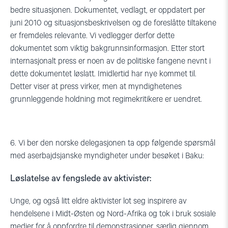
bedre situasjonen. Dokumentet, vedlagt, er oppdatert per
juni 2010 og situasjonsbeskrivelsen og de foreslåtte tiltakene
er fremdeles relevante. Vi vedlegger derfor dette
dokumentet som viktig bakgrunnsinformasjon. Etter stort
internasjonalt press er noen av de politiske fangene nevnt i
dette dokumentet løslatt. Imidlertid har nye kommet til.
Detter viser at press virker, men at myndighetenes
grunnleggende holdning mot regimekritikere er uendret.
6. Vi ber den norske delegasjonen ta opp følgende spørsmål
med aserbajdsjanske myndigheter under besøket i Baku:
Løslatelse av fengslede av aktivister:
Unge, og også litt eldre aktivister lot seg inspirere av
hendelsene i Midt-Østen og Nord-Afrika og tok i bruk sosiale
medier for å oppfordre til demonstrasjoner, særlig gjennom