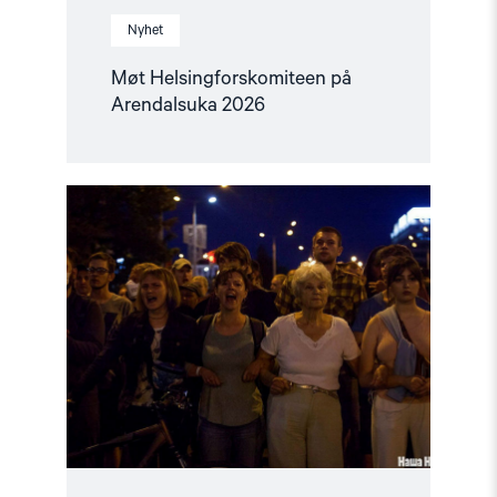
Nyhet
Møt Helsingforskomiteen på
Arendalsuka 2026
Read
article
"Utviklingspolitikken
må
ta
menneskerettigheter
på
alvor"