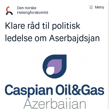
Gå
Meny
til
Den norske
Helsingforskomité
innhold
Klare råd til politisk
ledelse om Aserbajdsjan