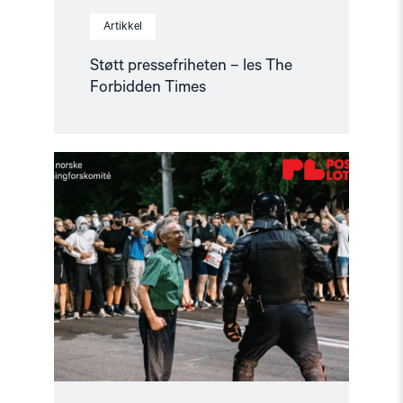
Artikkel
Støtt pressefriheten – les The
Forbidden Times
Read
article
"Helsingforskomiteen
en
del
av
Postkodelotteriet"