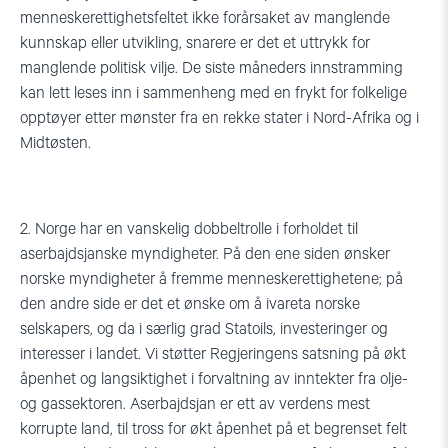
menneskerettighetsfeltet ikke forårsaket av manglende
kunnskap eller utvikling, snarere er det et uttrykk for
manglende politisk vilje. De siste måneders innstramming
kan lett leses inn i sammenheng med en frykt for folkelige
opptøyer etter mønster fra en rekke stater i Nord-Afrika og i
Midtøsten.
2. Norge har en vanskelig dobbeltrolle i forholdet til
aserbajdsjanske myndigheter. På den ene siden ønsker
norske myndigheter å fremme menneskerettighetene; på
den andre side er det et ønske om å ivareta norske
selskapers, og da i særlig grad Statoils, investeringer og
interesser i landet. Vi støtter Regjeringens satsning på økt
åpenhet og langsiktighet i forvaltning av inntekter fra olje-
og gassektoren. Aserbajdsjan er ett av verdens mest
korrupte land, til tross for økt åpenhet på et begrenset felt