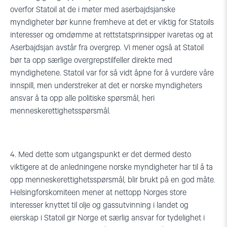
overfor Statoil at de i møter med aserbajdsjanske
myndigheter bør kunne fremheve at det er viktig for Statoils
interesser og omdømme at rettstatsprinsipper ivaretas og at
Aserbajdsjan avstår fra overgrep. Vi mener også at Statoil
bør ta opp særlige overgrepstilfeller direkte med
myndighetene. Statoil var for så vidt åpne for å vurdere våre
innspill, men understreker at det er norske myndigheters
ansvar å ta opp alle politiske spørsmål, heri
menneskerettighetsspørsmål.
4. Med dette som utgangspunkt er det dermed desto
viktigere at de anledningene norske myndigheter har til å ta
opp menneskerettighetsspørsmål, blir brukt på en god måte.
Helsingforskomiteen mener at nettopp Norges store
interesser knyttet til olje og gassutvinning i landet og
eierskap i Statoil gir Norge et særlig ansvar for tydelighet i