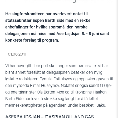
Helsingforskomiteen har overlevert notat til
statssekretær Espen Barth Eide med en rekke
anbefalinger for hvilke spørsmål den norske
delegasjonen må reise med Aserbajdsjan 6. - 8 juni samt
konkrete forslag til program.
01.06.2011
Vi har navngitt flere politiske fanger som bør løslate. Vi har
blant annet foreslått at delegasjonen besøker den nylig
løslatte redaktøren Eynulla Fattulayev og oppsøker graven til
den myrdede Elmar Huseynov. Notatet er også sendt til Olje-
og energiminister Ola Borten Moe og til Kronprins Haakon.
Barth Eide har lovet å strekke seg langt for å få løftet
menneskerettigheter på agendaen under besøket i Baku.
ASERBAJDSJAN – ’CASPIAN OIL AND GAS