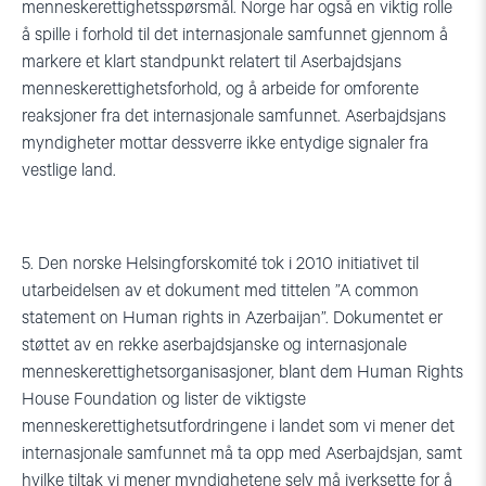
menneskerettighetsspørsmål. Norge har også en viktig rolle
å spille i forhold til det internasjonale samfunnet gjennom å
markere et klart standpunkt relatert til Aserbajdsjans
menneskerettighetsforhold, og å arbeide for omforente
reaksjoner fra det internasjonale samfunnet. Aserbajdsjans
myndigheter mottar dessverre ikke entydige signaler fra
vestlige land.
5. Den norske Helsingforskomité tok i 2010 initiativet til
utarbeidelsen av et dokument med tittelen ”A common
statement on Human rights in Azerbaijan”. Dokumentet er
støttet av en rekke aserbajdsjanske og internasjonale
menneskerettighetsorganisasjoner, blant dem Human Rights
House Foundation og lister de viktigste
menneskerettighetsutfordringene i landet som vi mener det
internasjonale samfunnet må ta opp med Aserbajdsjan, samt
hvilke tiltak vi mener myndighetene selv må iverksette for å