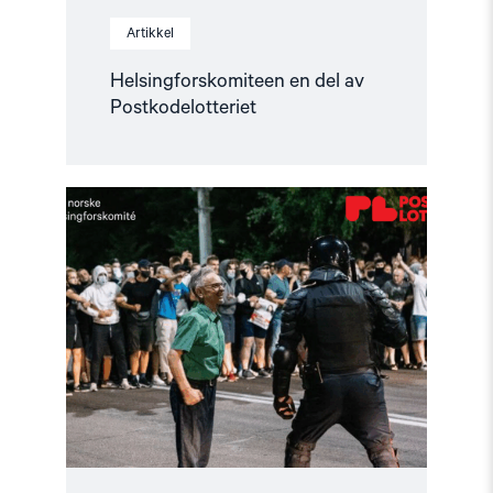
Artikkel
Helsingforskomiteen en del av
Postkodelotteriet
Read
article
"Sammen
for
en
bedre
verden
–
med
støtte
fra
Postkodelotteriet"