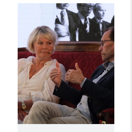
Read
article
"Møt
Helsingforskomiteen
på
Arendalsuka
2026"