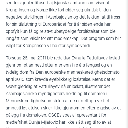
sende signaler til aserbajdsjansk samfunn som viser at
Kronprinsen og Norge ikke forholder seg ukritisk til den
negative utviklingen i Aserbajdsjan og det faktum at til tross
for sin tilslutning til Europarådet for ti år siden enda har
oppfylt kun få og relativt ubetydelige forpliktelser som ble
inngått som vilkår for sitt medlemskap. Det program som blir
valgt for Kronprinsen vil ha stor symbolverdi.
Torsdag 26. mai 2011 ble redaktør Eynulla Fattullayev løslatt
gjennom et amnesti etter mer enn fire års fengsel og en
tydelig dom fra Den europeiske menneskerettighetsdomstol i
april 2010 som krevde øyeblikkelig løslatelse. Mens det er
svært gledelig at Fattullayev nå er løslatt, illustrerer det
Aserbajdsjanske myndigheters holdning til dommen i
Menneskerettighetsdomstolen at de er nettopp ved et
amnesti løslatelsen skjer, ikke gjennom en etterfølgelse av et
pålegg fra domstolen. OSCEs spesialrepresentant for
mediefrihet Dunja Mijatovic har ikke slått seg til ro av at