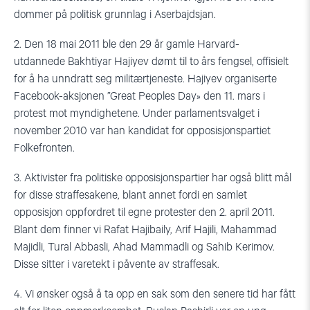
dommer på politisk grunnlag i Aserbajdsjan.
2. Den 18 mai 2011 ble den 29 år gamle Harvard-
utdannede Bakhtiyar Hajiyev dømt til to års fengsel, offisielt
for å ha unndratt seg militærtjeneste. Hajiyev organiserte
Facebook-aksjonen ”Great Peoples Day» den 11. mars i
protest mot myndighetene. Under parlamentsvalget i
november 2010 var han kandidat for opposisjonspartiet
Folkefronten.
3. Aktivister fra politiske opposisjonspartier har også blitt mål
for disse straffesakene, blant annet fordi en samlet
opposisjon oppfordret til egne protester den 2. april 2011.
Blant dem finner vi Rafat Hajibaily, Arif Hajili, Mahammad
Majidli, Tural Abbasli, Ahad Mammadli og Sahib Kerimov.
Disse sitter i varetekt i påvente av straffesak.
4. Vi ønsker også å ta opp en sak som den senere tid har fått