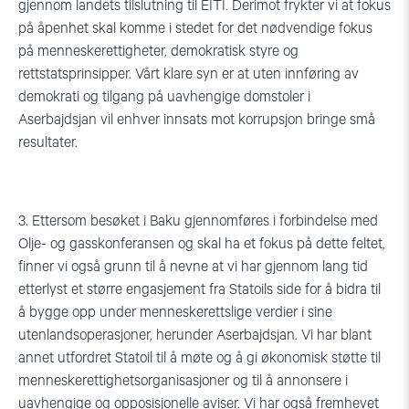
gjennom landets tilslutning til EITI. Derimot frykter vi at fokus
på åpenhet skal komme i stedet for det nødvendige fokus
på menneskerettigheter, demokratisk styre og
rettstatsprinsipper. Vårt klare syn er at uten innføring av
demokrati og tilgang på uavhengige domstoler i
Aserbajdsjan vil enhver innsats mot korrupsjon bringe små
resultater.
3. Ettersom besøket i Baku gjennomføres i forbindelse med
Olje- og gasskonferansen og skal ha et fokus på dette feltet,
finner vi også grunn til å nevne at vi har gjennom lang tid
etterlyst et større engasjement fra Statoils side for å bidra til
å bygge opp under menneskerettslige verdier i sine
utenlandsoperasjoner, herunder Aserbajdsjan. Vi har blant
annet utfordret Statoil til å møte og å gi økonomisk støtte til
menneskerettighetsorganisasjoner og til å annonsere i
uavhengige og opposisjonelle aviser. Vi har også fremhevet