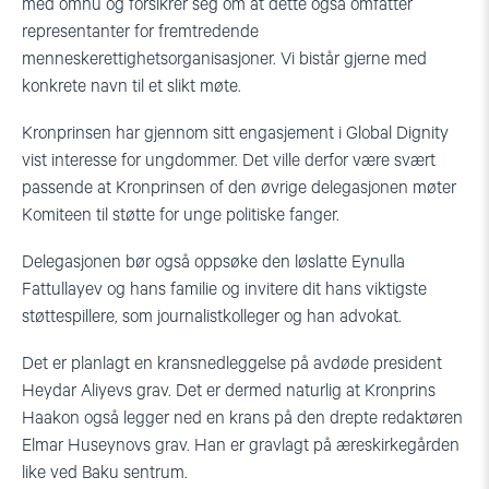
med omhu og forsikrer seg om at dette også omfatter
representanter for fremtredende
menneskerettighetsorganisasjoner. Vi bistår gjerne med
konkrete navn til et slikt møte.
Kronprinsen har gjennom sitt engasjement i Global Dignity
vist interesse for ungdommer. Det ville derfor være svært
passende at Kronprinsen of den øvrige delegasjonen møter
Komiteen til støtte for unge politiske fanger.
Delegasjonen bør også oppsøke den løslatte Eynulla
Fattullayev og hans familie og invitere dit hans viktigste
støttespillere, som journalistkolleger og han advokat.
Det er planlagt en kransnedleggelse på avdøde president
Heydar Aliyevs grav. Det er dermed naturlig at Kronprins
Haakon også legger ned en krans på den drepte redaktøren
Elmar Huseynovs grav. Han er gravlagt på æreskirkegården
like ved Baku sentrum.