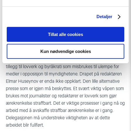
menneskerettighetshuset på grunn av det norske initiativet
som ligger bak ved Human Rights House Foundation, har
Detaljer
blir tvangsstengt av myndighetene. Delegasjonen må ta opp
stengningen og be om at de byråkratiske hindringene for
videre drift, åpenbart politisk betinget, blir ryddet av veien.
Tillat alle cookies
Mediefrihet
Kun nødvendige cookies
Myndighetene hindrer frie medier på nær sagt alle tenkelige
måter. Fengsling og vold mot journalister er dagligdags i
tillegg til lovverk og byråkrati som misbrukes til ulempe for
medier i opposisjon til myndighetene. Drapet på redaktøren
Elmar Huseynov er enda ikke oppklart. Den lille alternative
presse som er igjen må beskyttes. Et svært viktig våpen som
brukes mot journalister og redaktører er lovverk som gjør
ærekrenkelse straffbart. Det er viktige prosesser i gang nå og
arbeid med å avskaffe straffbar ærekrenkelse er i gang.
Delegasjonen må understreke viktigheten av at dette
arbeidet blir fullført.