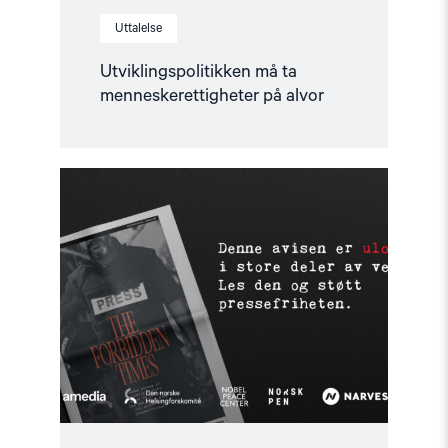
Uttalelse
Utviklingspolitikken må ta
menneskerettigheter på alvor
Read
article
"Støtt
pressefriheten
–
les
The
Forbidden
Times"