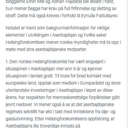
bloggerne Emin Milli og Adnan Hajizade ble løslatt i høst,
hun mener begge har krav på full frifinnelse og sletting av
straff. Dette må også kreves i forhold til Eynulla Fattullayev.
Notatet er ment som bakgrunnsinformasjon for viktige
elementer i utviklingen i Aserbajdsjan og hvilke saker
Helsingforskomiteen mener norske myndigheter må ta opp i
møte med sine aserbajdsjanske motparter.
1. Den norske Helsingforskomité har vært engasjert i
situasjonen i Aserbajdsjan mer enn ti år og kjenner
situasjonen i landet godt. Til tross for bred kontakt med
europeiske land, opptak som medlem i Europarådet og store
utenlandske investeringer i Aserbajdsjan i løpet av disse
årene, har respekten for menneskerettslige forpliktelser gått
jevnt nedover. Vi mener også å se at det aserbajdsjanske
regimets selvtillit har økt i takt med inntektene fra olje- og
gassutvinning. Etter Helsingforskomiteens oppfatning, er
Aserbajdsjans lite troverdige innsats på