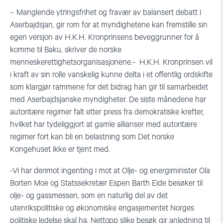
– Manglende ytringsfrihet og fravær av balansert debatt i
Aserbajdsjan, gir rom for at myndighetene kan fremstille sin
egen versjon av H.K.H. Kronprinsens beveggrunner for å
komme til Baku, skriver de norske
menneskerettighetsorganisasjonene.- H.K.H. Kronprinsen vil
i kraft av sin rolle vanskelig kunne delta i et offentlig ordskifte
som klargjør rammene for det bidrag han gir til samarbeidet
med Aserbajdsjanske myndigheter. De siste månedene har
autoritære regimer falt etter press fra demokratiske krefter,
hvilket har tydeliggjort at gamle allianser med autoritære
regimer fort kan bli en belastning som Det norske
Kongehuset ikke er tjent med.
-Vi har derimot ingenting i mot at Olje- og energiminister Ola
Borten Moe og Statssekretær Espen Barth Eide besøker til
olje- og gassmessen, som en naturlig del av det
utenrikspolitiske og økonomiske engasjementet Norges
politiske ledelse skal ha. Nettopp slike besøk gir anledning til