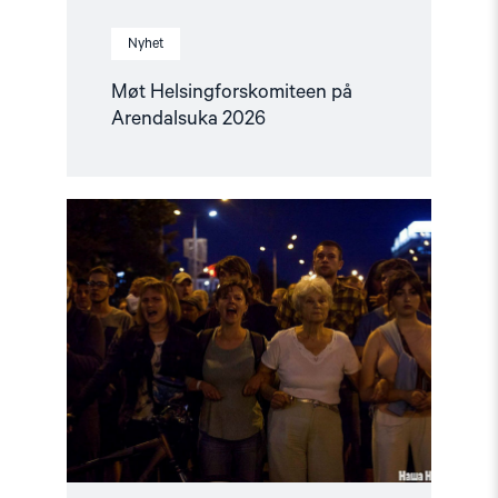
Nyhet
Møt Helsingforskomiteen på
Arendalsuka 2026
Read
article
"Utviklingspolitikken
må
ta
menneskerettigheter
på
alvor"