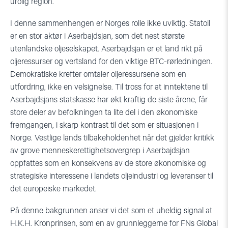
urolig region.
I denne sammenhengen er Norges rolle ikke uviktig. Statoil
er en stor aktør i Aserbajdsjan, som det nest største
utenlandske oljeselskapet. Aserbajdsjan er et land rikt på
oljeressurser og vertsland for den viktige BTC-rørledningen.
Demokratiske krefter omtaler oljeressursene som en
utfordring, ikke en velsignelse. Til tross for at inntektene til
Aserbajdsjans statskasse har økt kraftig de siste årene, får
store deler av befolkningen ta lite del i den økonomiske
fremgangen, i skarp kontrast til det som er situasjonen i
Norge. Vestlige lands tilbakeholdenhet når det gjelder kritikk
av grove menneskerettighetsovergrep i Aserbajdsjan
oppfattes som en konsekvens av de store økonomiske og
strategiske interessene i landets oljeindustri og leveranser til
det europeiske markedet.
På denne bakgrunnen anser vi det som et uheldig signal at
H.K.H. Kronprinsen, som en av grunnleggerne for FNs Global