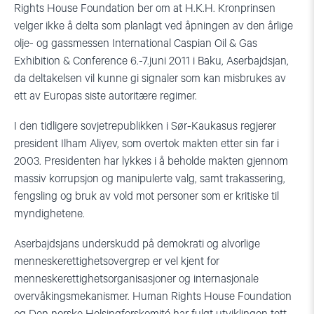
Rights House Foundation ber om at H.K.H. Kronprinsen
velger ikke å delta som planlagt ved åpningen av den årlige
olje- og gassmessen International Caspian Oil & Gas
Exhibition & Conference 6.-7.juni 2011 i Baku, Aserbajdsjan,
da deltakelsen vil kunne gi signaler som kan misbrukes av
ett av Europas siste autoritære regimer.
I den tidligere sovjetrepublikken i Sør-Kaukasus regjerer
president Ilham Aliyev, som overtok makten etter sin far i
2003. Presidenten har lykkes i å beholde makten gjennom
massiv korrupsjon og manipulerte valg, samt trakassering,
fengsling og bruk av vold mot personer som er kritiske til
myndighetene.
Aserbajdsjans underskudd på demokrati og alvorlige
menneskerettighetsovergrep er vel kjent for
menneskerettighetsorganisasjoner og internasjonale
overvåkingsmekanismer. Human Rights House Foundation