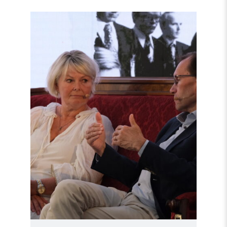
Read
article
"Møt
Helsingforskomiteen
på
Arendalsuka
2026"