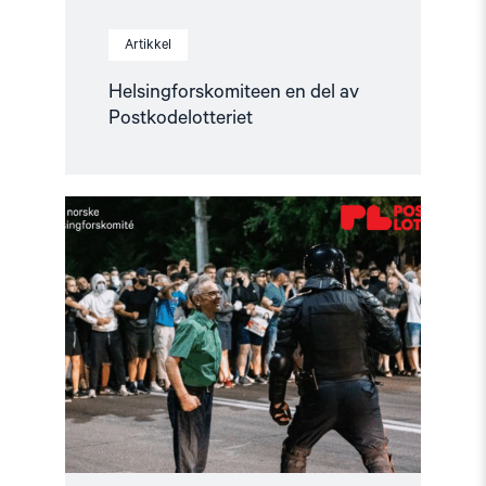
Artikkel
Helsingforskomiteen en del av
Postkodelotteriet
Read
article
"Sammen
for
en
bedre
verden
–
med
støtte
fra
Postkodelotteriet"