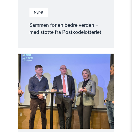
Nyhet
Sammen for en bedre verden –
med støtte fra Postkodelotteriet
Read
article
"Barentshavet
i
spill"