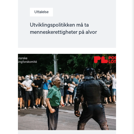
Uttalelse
Utviklingspolitikken må ta
menneskerettigheter på alvor
Read
article
"Helsingforskomiteen
en
del
av
Postkodelotteriet"