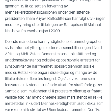
og Den norske Helsingforskomité har fulgt utviklingen tett
gjennom 15 år og sett en forverring av
menneskerettighetssituasjonen under den sittende
presidenten Ilham Aliyev. Raftostiftelsen har fulgt utviklingen
med bekymring etter tildelingen av Raftoprisen til Malahat
Nasibova fra Aserbajdsjan i 2009.
De siste månedene har myndighetene strammet grepet om
sivilsamfunnet ytterligere etter massemobiliseringen i Nord-
Afrika og Midt-Østen. Demonstrasjoner blir slått ned og
ungdomsaktivister og politiske opposisjonelle arrestert for
synspunkter de har fremmet, spesielt gjennom sosiale
medier. Rettsakene pågår i disse dager og mange av de
tiltalte risikerer flere års fengsel. Også advokatene som
forsvarer aktivistene blir nå selv utsatt for straffeforfølgelse.
Samtidig som muligheten til å protestere offentlig er fratatt
vanlige folk, har myndighetene siden mars stengt en rekke
møtesteder, inkludert Menneskerettighetshuset i Baku, som
var økonomisk støttet av Utenriksdepartementet. Den 14.