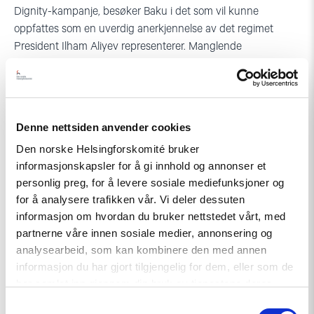
Dignity-kampanje, besøker Baku i det som vil kunne
oppfattes som en uverdig anerkjennelse av det regimet
President Ilham Aliyev representerer. Manglende
ytringsfrihet og fravær av balansert debatt i Aserbajdsjan, gir
rom for at myndighetene kan fremstille sin egen versjon av
H.K.H. Kronprinsens beveggrunner for å komme til Baku.
H.K.H. Kronprinsen vil i kraft av sin rolle vanskelig kunne
Denne nettsiden anvender cookies
delta i et offentlig ordskifte som klargjør rammene for det
Den norske Helsingforskomité bruker
bidrag han gir til samarbeidet med Aserbajdsjanske
informasjonskapsler for å gi innhold og annonser et
myndigheter. De siste månedene har autoritære regimer falt
personlig preg, for å levere sosiale mediefunksjoner og
etter press fra demokratiske krefter, hvilket har tydeliggjort at
for å analysere trafikken vår. Vi deler dessuten
gamle allianser med autoritære regimer fort kan bli en
informasjon om hvordan du bruker nettstedet vårt, med
belastning som Det norske Kongehuset ikke er tjent med.
partnerne våre innen sosiale medier, annonsering og
analysearbeid, som kan kombinere den med annen
Vi håper at Kronprinsen etter nærmere vurdering av de
informasjon du har gjort tilgjengelig for dem, eller som de
faktiske forhold velger ikke å reise til Baku.
har samlet inn gjennom din bruk av tjenestene deres.
Samtykkevalg