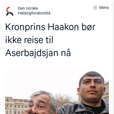
Gå
Meny
til
Den norske
Helsingforskomité
innhold
Kronprins Haakon bør
ikke reise til
Aserbajdsjan nå