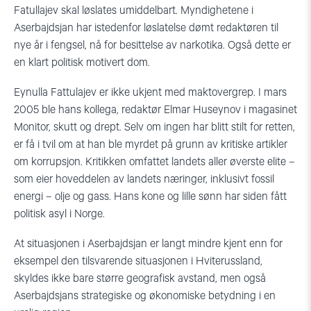
Fatullajev skal løslates umiddelbart. Myndighetene i
Aserbajdsjan har istedenfor løslatelse dømt redaktøren til
nye år i fengsel, nå for besittelse av narkotika. Også dette er
en klart politisk motivert dom.
Eynulla Fattulajev er ikke ukjent med maktovergrep. I mars
2005 ble hans kollega, redaktør Elmar Huseynov i magasinet
Monitor, skutt og drept. Selv om ingen har blitt stilt for retten,
er få i tvil om at han ble myrdet på grunn av kritiske artikler
om korrupsjon. Kritikken omfattet landets aller øverste elite –
som eier hoveddelen av landets næringer, inklusivt fossil
energi – olje og gass. Hans kone og lille sønn har siden fått
politisk asyl i Norge.
At situasjonen i Aserbajdsjan er langt mindre kjent enn for
eksempel den tilsvarende situasjonen i Hviterussland,
skyldes ikke bare større geografisk avstand, men også
Aserbajdsjans strategiske og økonomiske betydning i en