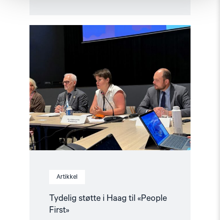
Read
article
"Tydelig
støtte
i
Haag
til
«People
First»"
Artikkel
Tydelig støtte i Haag til «People
First»