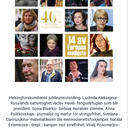
Helsingforskomiteens jubileumsutstilling: Ljudmila Aleksejeva–
Russlands samvittighet,Václav Havel- fengselsfuglen som ble
president, Sonia Biserko- Serbias moralske stemme, Anna
Politkovskaja– journalist og martyr for ytringsfrihet, Svetlana
Gannusjkina- matematikeren ble menneskerettsforkjemper, Natalia
Estemirova– drept i kampen mot straffrihet, Vitalij Ponomarjov–