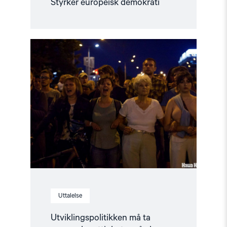
Styrker europeisk demokrati
Read
article
"Utviklingspolitikken
må
ta
menneskerettigheter
på
alvor"
Uttalelse
Utviklingspolitikken må ta