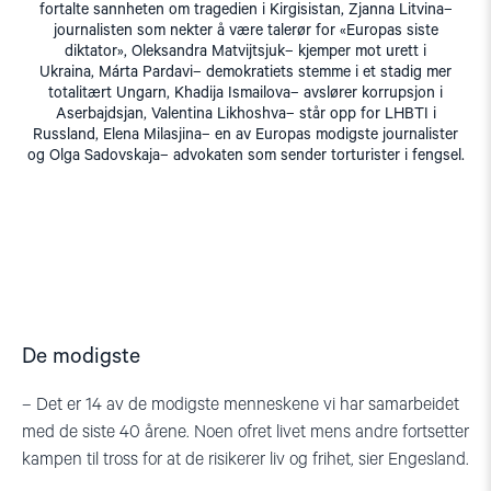
fortalte sannheten om tragedien i Kirgisistan, Zjanna Litvina–
journalisten som nekter å være talerør for «Europas siste
diktator», Oleksandra Matvijtsjuk– kjemper mot urett i
Ukraina, Márta Pardavi– demokratiets stemme i et stadig mer
totalitært Ungarn, Khadija Ismailova– avslører korrupsjon i
Aserbajdsjan, Valentina Likhoshva– står opp for LHBTI i
Russland, Elena Milasjina– en av Europas modigste journalister
og Olga Sadovskaja– advokaten som sender torturister i fengsel.
De modigste
– Det er 14 av de modigste menneskene vi har samarbeidet
med de siste 40 årene. Noen ofret livet mens andre fortsetter
kampen til tross for at de risikerer liv og frihet, sier Engesland.