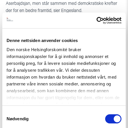
Aserbajdsjan, men står sammen med demokratiske krefter
der for en bedre framtid, sier Engesland.
Denne nettsiden anvender cookies
Den norske Helsingforskomité bruker
informasjonskapsler for å gi innhold og annonser et
personlig preg, for å levere sosiale mediefunksjoner og
Relatert
for å analysere trafikken vår. Vi deler dessuten
informasjon om hvordan du bruker nettstedet vårt, med
partnerne våre innen sosiale medier, annonsering og
analysearbeid, som kan kombinere den med annen
informasjon du har gjort tilgjengelig for dem, eller som de
Read
har samlet inn gjennom din bruk av tjenestene deres.
article
"Møt
Samtykkevalg
Helsingforskomiteen
Nødvendig
på
Arendalsuka