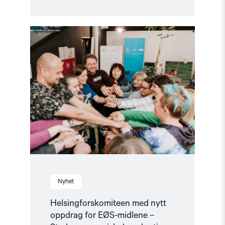
Read
article
"Helsingforskomiteen
med
nytt
oppdrag
for
EØS-
midlene
–
Styrker
europeisk
demokrati"
Nyhet
Helsingforskomiteen med nytt
oppdrag for EØS-midlene –