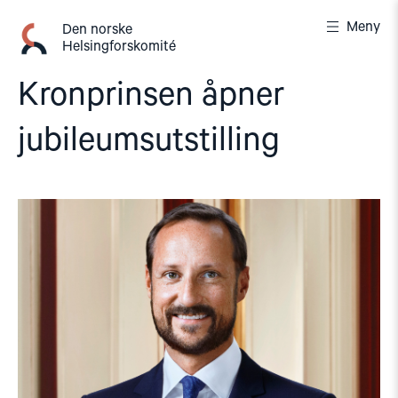
Gå
Meny
til
Den norske
Helsingforskomité
innhold
Kronprinsen åpner
jubileumsutstilling