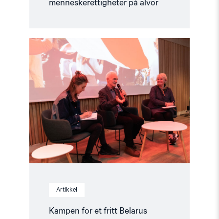
menneskerettigheter på alvor
Read
article
"Kampen
for
et
fritt
Belarus
fortsetter"
Artikkel
Kampen for et fritt Belarus