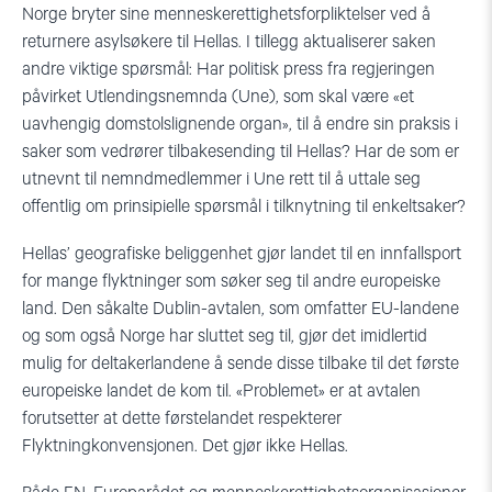
Norge bryter sine menneskerettighetsforpliktelser ved å
returnere asylsøkere til Hellas. I tillegg aktualiserer saken
andre viktige spørsmål: Har politisk press fra regjeringen
påvirket Utlendingsnemnda (Une), som skal være «et
uavhengig domstolslignende organ», til å endre sin praksis i
saker som vedrører tilbakesending til Hellas? Har de som er
utnevnt til nemndmedlemmer i Une rett til å uttale seg
offentlig om prinsipielle spørsmål i tilknytning til enkeltsaker?
Hellas’ geografiske beliggenhet gjør landet til en innfallsport
for mange flyktninger som søker seg til andre europeiske
land. Den såkalte Dublin-avtalen, som omfatter EU-landene
og som også Norge har sluttet seg til, gjør det imidlertid
mulig for deltakerlandene å sende disse tilbake til det første
europeiske landet de kom til. «Problemet» er at avtalen
forutsetter at dette førstelandet respekterer
Flyktningkonvensjonen. Det gjør ikke Hellas.