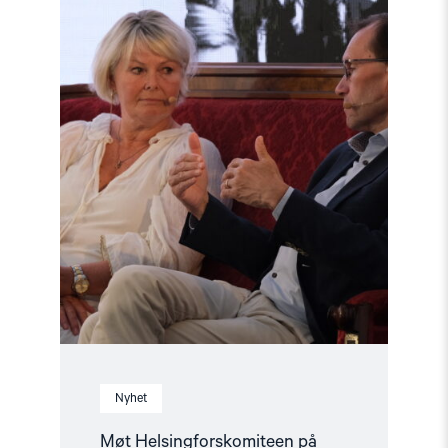
på
Arendalsuka
2026"
Nyhet
Møt Helsingforskomiteen på