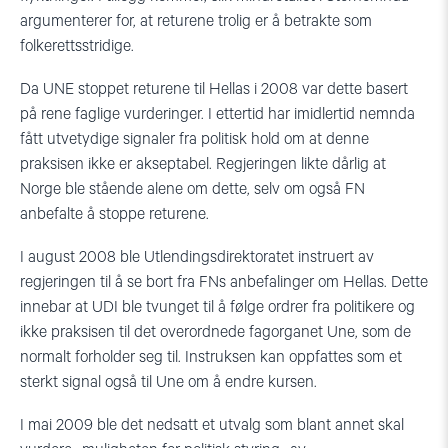
argumenterer for, at returene trolig er å betrakte som
folkerettsstridige.
Da UNE stoppet returene til Hellas i 2008 var dette basert
på rene faglige vurderinger. I ettertid har imidlertid nemnda
fått utvetydige signaler fra politisk hold om at denne
praksisen ikke er akseptabel. Regjeringen likte dårlig at
Norge ble stående alene om dette, selv om også FN
anbefalte å stoppe returene.
I august 2008 ble Utlendingsdirektoratet instruert av
regjeringen til å se bort fra FNs anbefalinger om Hellas. Dette
innebar at UDI ble tvunget til å følge ordrer fra politikere og
ikke praksisen til det overordnede fagorganet Une, som de
normalt forholder seg til. Instruksen kan oppfattes som et
sterkt signal også til Une om å endre kursen.
I mai 2009 ble det nedsatt et utvalg som blant annet skal