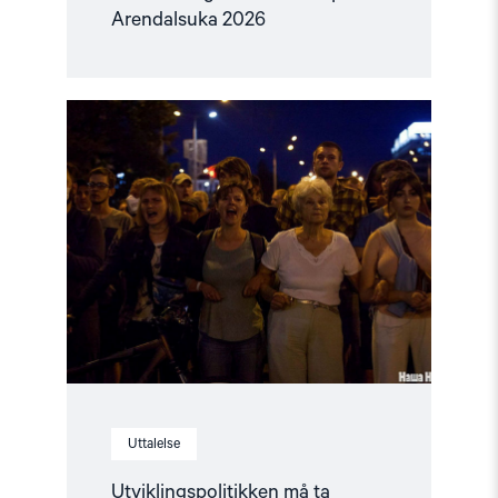
Arendalsuka 2026
Read
article
"Utviklingspolitikken
må
ta
menneskerettigheter
på
alvor"
Uttalelse
Utviklingspolitikken må ta