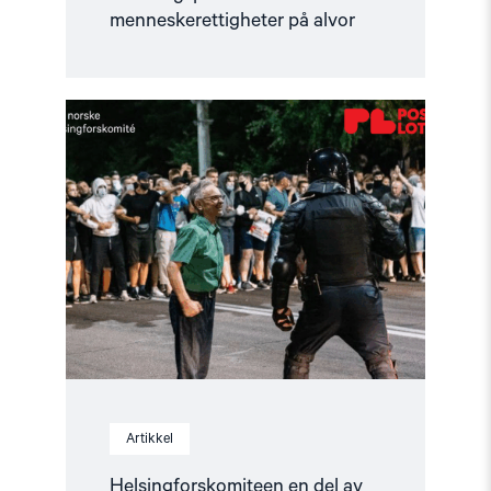
menneskerettigheter på alvor
Read
article
"Helsingforskomiteen
en
del
av
Postkodelotteriet"
Artikkel
Helsingforskomiteen en del av