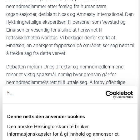
nemndmedlemmer etter forslag fra humanitære
organisasjoner, deriblant Noas og Amnesty International. Den
flyktningrettslige ekspertisen til personer som Vevstad og
Einarsen er vesentlig for å sikre at hensynet til
rettssikkerheten ivaretas. Vi beklager derfor sterkt at
Einarsen, en anerkjent fagperson på området, ser seg nødt til
å trekke seg fra dette vervet.
Debatten mellom Unes direktør og nemndmedlemmene
reiser et viktig spørsmål, nemlig hvor grensen går for
nemndmedlemmers rett til å uttale seg. Å forby offentlige
uttalelser om slike prinsipielle sider ved en beslutning er etter
vår oppfatning en uakseptabel begrensning av
ytringsfriheten.
Denne nettsiden anvender cookies
Vi mener håndteringen av Hellas-saken, inkludert den
Den norske Helsingforskomité bruker
påfallende vendingen som har skjedd etter at politiske
informasjonskapsler for å gi innhold og annonser et
myndigheter tonet flagg, og behandlingen av mindretallet i