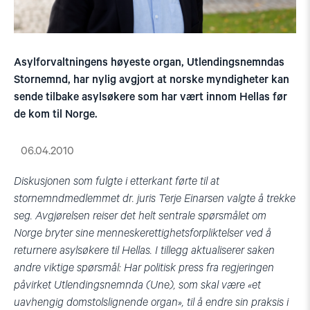
Asylforvaltningens høyeste organ, Utlendingsnemndas
Stornemnd, har nylig avgjort at norske myndigheter kan
sende tilbake asylsøkere som har vært innom Hellas før
de kom til Norge.
06.04.2010
Diskusjonen som fulgte i etterkant førte til at
stornemndmedlemmet dr. juris Terje Einarsen valgte å trekke
seg. Avgjørelsen reiser det helt sentrale spørsmålet om
Norge bryter sine menneskerettighetsforpliktelser ved å
returnere asylsøkere til Hellas. I tillegg aktualiserer saken
andre viktige spørsmål: Har politisk press fra regjeringen
påvirket Utlendingsnemnda (Une), som skal være «et
uavhengig domstolslignende organ», til å endre sin praksis i