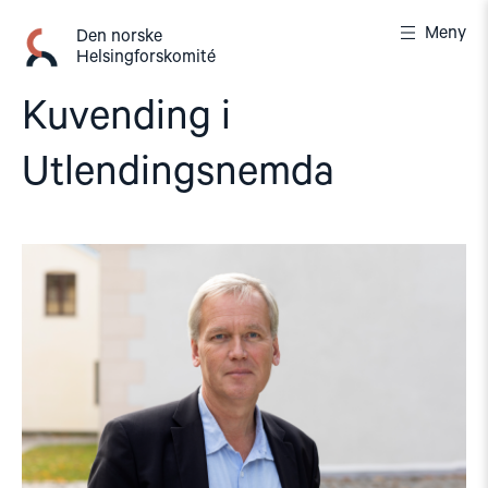
Gå
Meny
til
Den norske
Helsingforskomité
innhold
Kuvending i
Utlendingsnemda