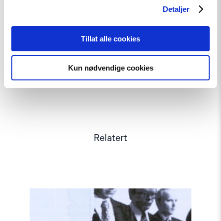
asylsøkere (Noas)
Detaljer
Jon Peder Egenæs, generalsekretær i Amnesty International
Norge
Tillat alle cookies
Kun nødvendige cookies
Relatert
Read
article
"Møt
Helsingforskomiteen