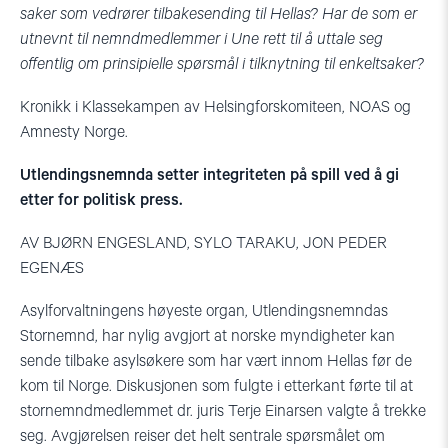
saker som vedrører tilbakesending til Hellas? Har de som er
utnevnt til nemndmedlemmer i Une rett til å uttale seg
offentlig om prinsipielle spørsmål i tilknytning til enkeltsaker?
Kronikk i Klassekampen av Helsingforskomiteen, NOAS og
Amnesty Norge.
Utlendingsnemnda setter integriteten på spill ved å gi
etter for politisk press.
AV BJØRN ENGESLAND, SYLO TARAKU, JON PEDER
EGENÆS
Asylforvaltningens høyeste organ, Utlendingsnemndas
Stornemnd, har nylig avgjort at norske myndigheter kan
sende tilbake asylsøkere som har vært innom Hellas før de
kom til Norge. Diskusjonen som fulgte i etterkant førte til at
stornemndmedlemmet dr. juris Terje Einarsen valgte å trekke
seg. Avgjørelsen reiser det helt sentrale spørsmålet om