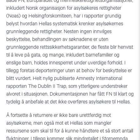
Både FN, Europarådet og menneskerettighetsorganisasjoner,
inkludert Norsk organisasjon for asylsøkeres rettigheter
(Noas) og Helsingforskomiteen, har i rapporter grundig
belyst hvordan Hellas systematisk krenker asylsøkernes
grunnleggende rettigheter. Nesten ingen innvilges
beskyttelse, behandlingen av søknadene er uten
grunnleggende rettssikkerhetsgarantier, de fleste blir henvist
til å leve på gata, og mange, inkludert barnefamilier og
enslige barn, holdes innesperret under uverdige forhold. I
tillegg foretas deporteringer uten at behov for beskyttelse er
blitt vurdert. Helt nylig publiserte Amnesty International
rapporten The Dublin II Trap, som ytterligere understreker
alvoret i situasjonen. Dokumentasjonen har fått FN til klart og
tydelig å anbefale at det ikke overføres asylsøkere til Hellas.
Å fortsette å returnere er ikke bare urettferdig mot
asylsøkerne, men også mot et Hellas som mangler
ressursene som skal til for å kunne håndtere et så stort antall
flyktninger. I tillegg kommer, slik mindretallet i Stornemnda