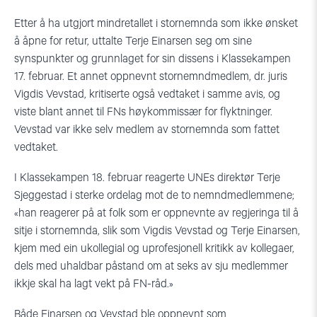
Etter å ha utgjort mindretallet i stornemnda som ikke ønsket
å åpne for retur, uttalte Terje Einarsen seg om sine
synspunkter og grunnlaget for sin dissens i Klassekampen
17. februar. Et annet oppnevnt stornemndmedlem, dr. juris
Vigdis Vevstad, kritiserte også vedtaket i samme avis, og
viste blant annet til FNs høykommissær for flyktninger.
Vevstad var ikke selv medlem av stornemnda som fattet
vedtaket.
I Klassekampen 18. februar reagerte UNEs direktør Terje
Sjeggestad i sterke ordelag mot de to nemndmedlemmene;
«han reagerer på at folk som er oppnevnte av regjeringa til å
sitje i stornemnda, slik som Vigdis Vevstad og Terje Einarsen,
kjem med ein ukollegial og uprofesjonell kritikk av kollegaer,
dels med uhaldbar påstand om at seks av sju medlemmer
ikkje skal ha lagt vekt på FN-råd.»
Både Einarsen og Vevstad ble oppnevnt som