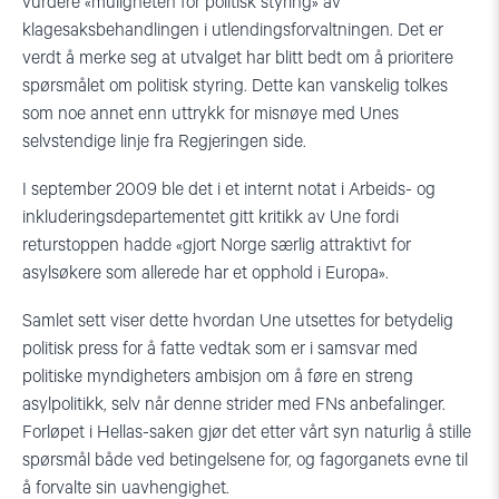
vurdere «muligheten for politisk styring» av
klagesaksbehandlingen i utlendingsforvaltningen. Det er
verdt å merke seg at utvalget har blitt bedt om å prioritere
spørsmålet om politisk styring. Dette kan vanskelig tolkes
som noe annet enn uttrykk for misnøye med Unes
selvstendige linje fra Regjeringen side.
I september 2009 ble det i et internt notat i Arbeids- og
inkluderingsdepartementet gitt kritikk av Une fordi
returstoppen hadde «gjort Norge særlig attraktivt for
asylsøkere som allerede har et opphold i Europa».
Samlet sett viser dette hvordan Une utsettes for betydelig
politisk press for å fatte vedtak som er i samsvar med
politiske myndigheters ambisjon om å føre en streng
asylpolitikk, selv når denne strider med FNs anbefalinger.
Forløpet i Hellas-saken gjør det etter vårt syn naturlig å stille
spørsmål både ved betingelsene for, og fagorganets evne til
å forvalte sin uavhengighet.