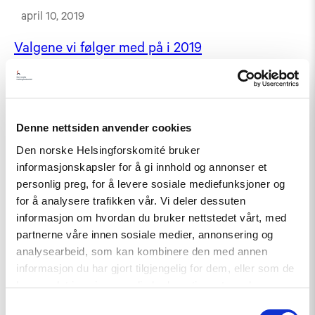
april 10, 2019
Valgene vi følger med på i 2019
februar 26, 2019
Romania: Håpet opp i røyk
Denne nettsiden anvender cookies
januar 10, 2017
Den norske Helsingforskomité bruker
informasjonskapsler for å gi innhold og annonser et
personlig preg, for å levere sosiale mediefunksjoner og
for å analysere trafikken vår. Vi deler dessuten
informasjon om hvordan du bruker nettstedet vårt, med
partnerne våre innen sosiale medier, annonsering og
analysearbeid, som kan kombinere den med annen
informasjon du har gjort tilgjengelig for dem, eller som de
har samlet inn gjennom din bruk av tjenestene deres.
Samtykkevalg