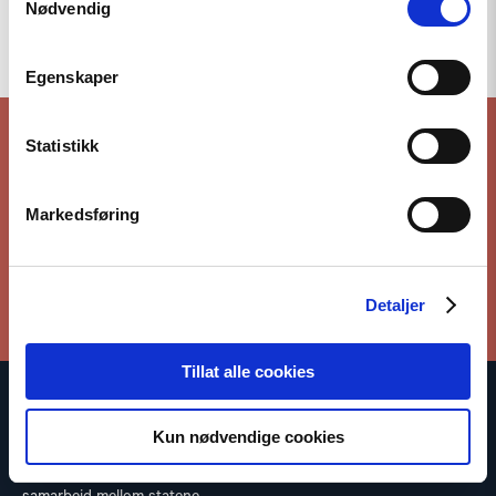
Nødvendig
Til toppen
Egenskaper
Statistikk
Hold deg oppdatert på vårt arbeid
Markedsføring
Meld deg på vårt nyhetsbrev
Detaljer
Tillat alle cookies
Den norske Helsingforskomité baserer sitt arbeid på
Kun nødvendige cookies
Helsingforserklæringen som fastslår at respekt for
menneskerettighetene er avgjørende for å bevare fred og