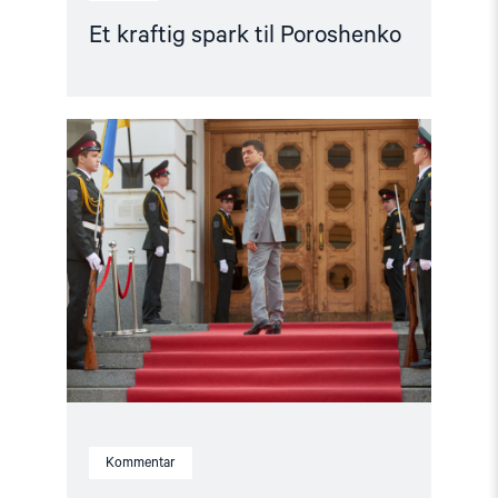
Et kraftig spark til Poroshenko
Read
article
"Kan
en
komiker
vinne
valget
i
Ukraina?"
Kommentar