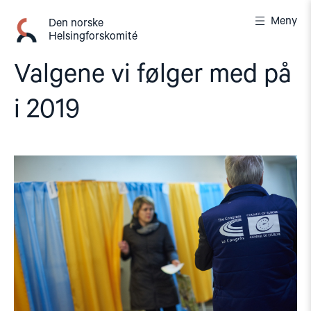
Gå
Meny
til
Den norske
Helsingforskomité
innhold
Valgene vi følger med på
i 2019