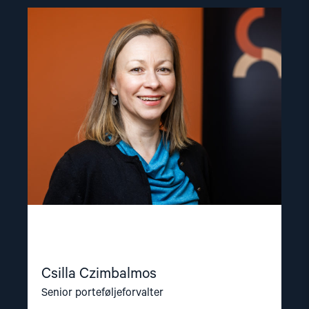
Read
article
"Csilla
Czimbalmos"
Csilla Czimbalmos
Senior porteføljeforvalter