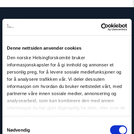
Kontakt
Denne nettsiden anvender cookies
Read
article
Den norske Helsingforskomité bruker
"Olya
informasjonskapsler for å gi innhold og annonser et
Shamshur"
personlig preg, for å levere sosiale mediefunksjoner og
for å analysere trafikken vår. Vi deler dessuten
informasjon om hvordan du bruker nettstedet vårt, med
partnerne våre innen sosiale medier, annonsering og
analysearbeid, som kan kombinere den med annen
informasjon du har gjort tilgjengelig for dem, eller som de
har samlet inn gjennom din bruk av tjenestene deres.
Samtykkevalg
Nødvendig