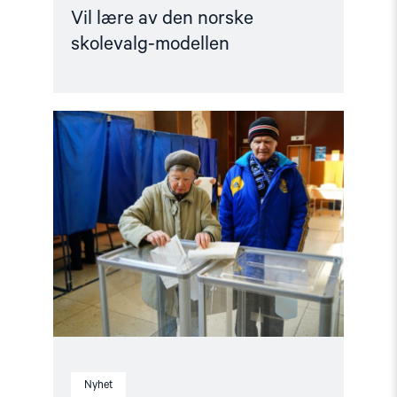
Vil lære av den norske
skolevalg-modellen
Read
article
"Et
kraftig
spark
til
Poroshenko"
Nyhet