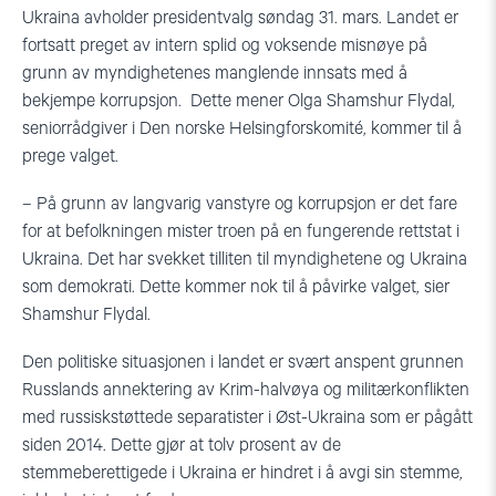
Ukraina avholder presidentvalg søndag 31. mars. Landet er
fortsatt preget av intern splid og voksende misnøye på
grunn av myndighetenes manglende innsats med å
bekjempe korrupsjon. Dette mener Olga
Shamshur
Flydal,
seniorrådgiver i Den norske Helsingforskomité, kommer til å
prege valget.
– På grunn av langvarig vanstyre og korrupsjon er det fare
for at befolkningen mister troen på en fungerende rettstat i
Ukraina. Det har svekket tilliten til myndighetene og Ukraina
som demokrati. Dette kommer nok til å påvirke valget, sier
Shamshur
Flydal.
Den politiske situasjonen i landet er svært anspent grunnen
Russlands annektering av Krim-halvøya og militærkonflikten
med russiskstøttede separatister i Øst-Ukraina som er pågått
siden 2014. Dette gjør at tolv prosent av de
stemmeberettigede i Ukraina er hindret i å avgi sin stemme,