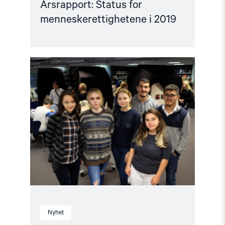
Årsrapport: Status for
menneskerettighetene i 2019
Read
article
"Vil
lære
av
den
norske
skolevalg-
modellen"
Nyhet