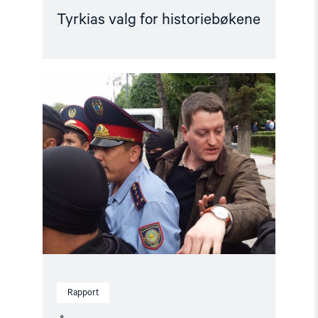
Tyrkias valg for historiebøkene
Read
article
"Årsrapport:
Status
for
menneskerettighetene
i
2019"
Rapport