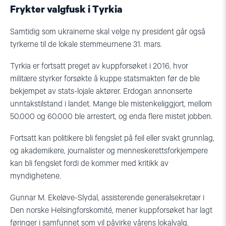
Frykter valgfusk i Tyrkia
Samtidig som ukrainerne skal velge ny president går også
tyrkerne til de lokale stemmeurnene 31. mars.
Tyrkia er fortsatt preget av kuppforsøket i 2016, hvor
militære styrker forsøkte å kuppe statsmakten før de ble
bekjempet av stats-lojale aktører.
Erdogan
annonserte
unntakstilstand i landet. Mange ble mistenkeliggjort, mellom
50.000 og 60.000 ble arrestert, og enda flere mistet jobben.
Fortsatt kan politikere bli fengslet på feil eller svakt grunnlag,
og akademikere, journalister og menneskerettsforkjempere
kan bli fengslet fordi de kommer med kritikk av
myndighetene.
Gunnar M.
Ekeløve-Slydal
, assisterende generalsekretær i
Den norske Helsingforskomité, mener kuppforsøket har lagt
føringer i samfunnet som vil påvirke vårens lokalvalg.