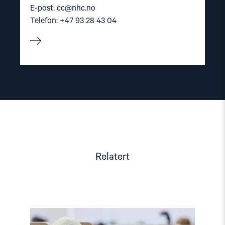
E-post:
cc@nhc.no
Telefon: +47 93 28 43 04
Relatert
Read
article