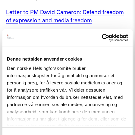
Letter to PM David Cameron: Defend freedom
of expression and media freedom
november 6, 2013
Uttalelse fra Helsingforskomiteens årsmøte 20
mars 2002
Denne nettsiden anvender cookies
mars 20, 2002
Den norske Helsingforskomité bruker
informasjonskapsler for å gi innhold og annonser et
personlig preg, for å levere sosiale mediefunksjoner og
for å analysere trafikken vår. Vi deler dessuten
informasjon om hvordan du bruker nettstedet vårt, med
partnerne våre innen sosiale medier, annonsering og
analysearbeid, som kan kombinere den med annen
informasjon du har gjort tilgjengelig for dem, eller som de
har samlet inn gjennom din bruk av tjenestene deres.