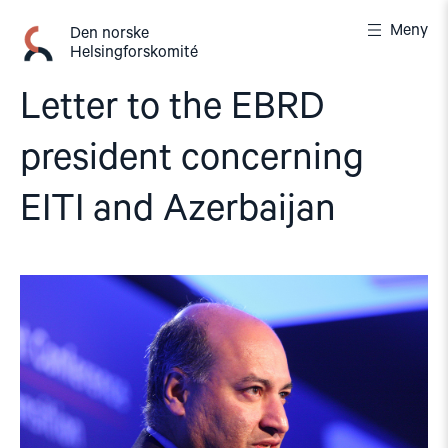
Gå
Meny
til
Den norske
Helsingforskomité
innhold
Letter to the EBRD
president concerning
EITI and Azerbaijan