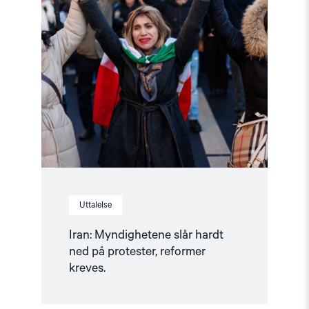
reformer
kreves."
Uttalelse
Iran: Myndighetene slår hardt
ned på protester, reformer
kreves.