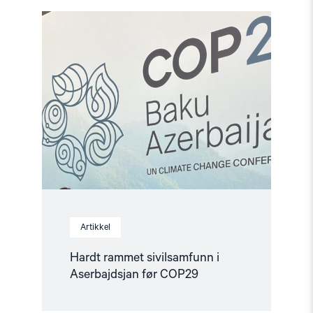
Read
article
"Hardt
rammet
sivilsamfunn
i
Aserbajdsjan
før
COP29"
Artikkel
Hardt rammet sivilsamfunn i
Aserbajdsjan før COP29