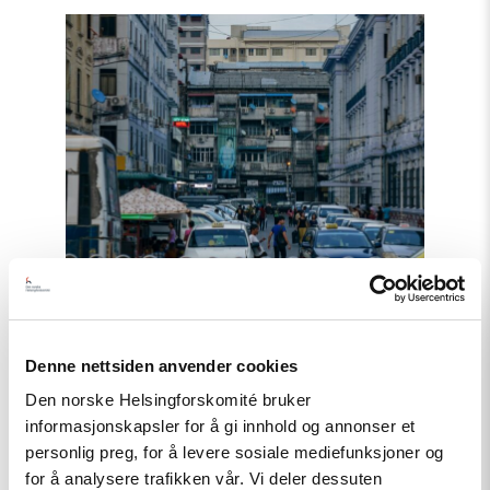
Read
article
"Telenors
handlinger
i
Myanmar
bør
granskes"
Artikkel
Denne nettsiden anvender cookies
Telenors handlinger i Myanmar
Den norske Helsingforskomité bruker
bør granskes
informasjonskapsler for å gi innhold og annonser et
personlig preg, for å levere sosiale mediefunksjoner og
for å analysere trafikken vår. Vi deler dessuten