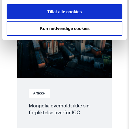
Read
Tillat alle cookies
article
"Mongolia
overholdt
ikke
Kun nødvendige cookies
sin
forpliktelse
overfor
ICC"
Artikkel
Mongolia overholdt ikke sin
forpliktelse overfor ICC