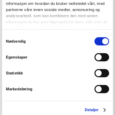
informasjon om hvordan du bruker nettstedet vårt, med
Read
partnerne våre innen sosiale medier, annonsering og
article
"COP29
analysearbeid, som kan kombinere den med annen
i
informasjon du har gjort tilgjengelig for dem, eller som de
Aserbajdsjan
har samlet inn gjennom din bruk av tjenestene deres.
–
Fakta
Samtykkevalg
om
Nødvendig
situasjonen"
Egenskaper
Statistikk
Artikkel
Markedsføring
COP29 i Aserbajdsjan – Fakta
om situasjonen
Detaljer