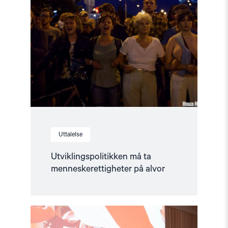
må
ta
menneskerettigheter
på
alvor"
Uttalelse
Utviklingspolitikken må ta
menneskerettigheter på alvor
Read
article
"Kampen