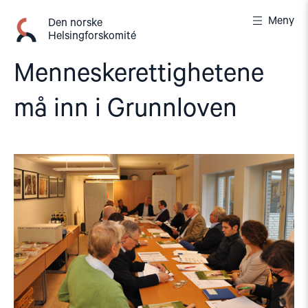
Gå
Meny
til
Den norske
Helsingforskomité
innhold
Menneskerettighetene
må inn i Grunnloven