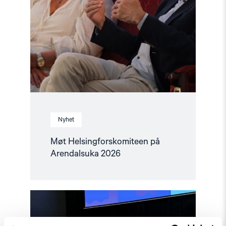
Nyhet
Møt Helsingforskomiteen på
Arendalsuka 2026
Read
article
"Tydelig
støtte