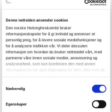
i
Haag
til
«People
Denne nettsiden anvender cookies
First»"
Den norske Helsingforskomité bruker
informasjonskapsler for å gi innhold og annonser et
personlig preg, for å levere sosiale mediefunksjoner og
for å analysere trafikken vår. Vi deler dessuten
informasjon om hvordan du bruker nettstedet vårt, med
partnerne våre innen sosiale medier, annonsering og
Artikkel
analysearbeid, som kan kombinere den med annen
informasjon du har gjort tilgjengelig for dem, eller som de
Tydelig støtte i Haag til «People
har samlet inn gjennom din bruk av tjenestene deres.
First»
Samtykkevalg
Nødvendig
Read
article
Egenskaper
"Helsingforskomiteen
med