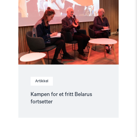
for
et
fritt
Belarus
fortsetter"
Artikkel
Kampen for et fritt Belarus
fortsetter