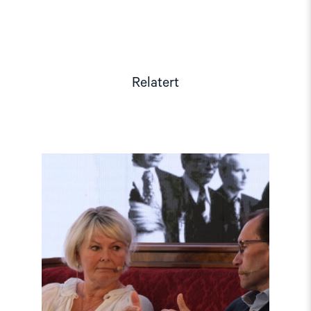
Relatert
Read
article
"Møt
Helsingforskomiteen
på
Arendalsuka
2026"