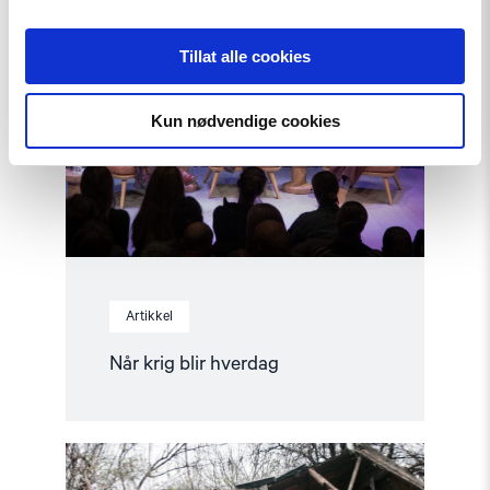
article
"Når
krig
Tillat alle cookies
blir
hverdag"
Kun nødvendige cookies
Artikkel
Når krig blir hverdag
Read
article