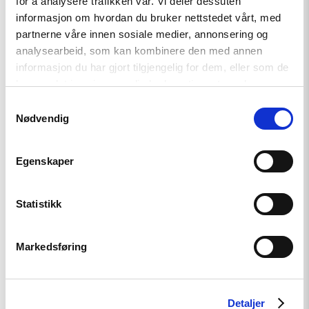
for å analysere trafikken vår. Vi deler dessuten
Read
informasjon om hvordan du bruker nettstedet vårt, med
article
"Den
partnerne våre innen sosiale medier, annonsering og
indre
analysearbeid, som kan kombinere den med annen
fienden"
informasjon du har gjort tilgjengelig for dem, eller som de
har samlet inn gjennom din bruk av tjenestene deres.
Samtykkevalg
Nødvendig
Egenskaper
Statistikk
Artikkel
Den indre fienden
Markedsføring
Read
Detaljer