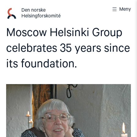
Gå
Meny
til
Den norske
Helsingforskomité
innhold
Moscow Helsinki Group
celebrates 35 years since
its foundation.