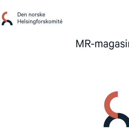
Gå
til
Den norske
innhold
Helsingforskomité
MR-magasin