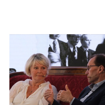
Read
article
"Møt
Helsingforskomiteen
på
Arendalsuka
2026"