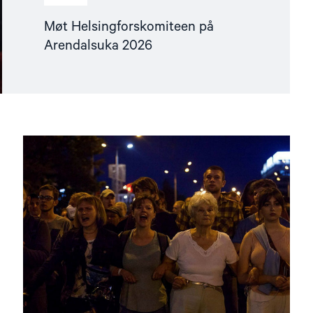
Møt Helsingforskomiteen på
Arendalsuka 2026
Read
article
"Utviklingspolitikken
må
ta
menneskerettigheter
på
alvor"