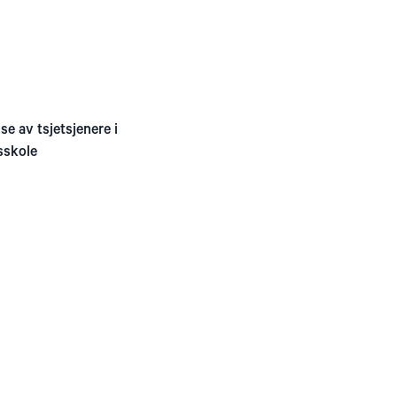
e av tsjetsjenere i
sskole