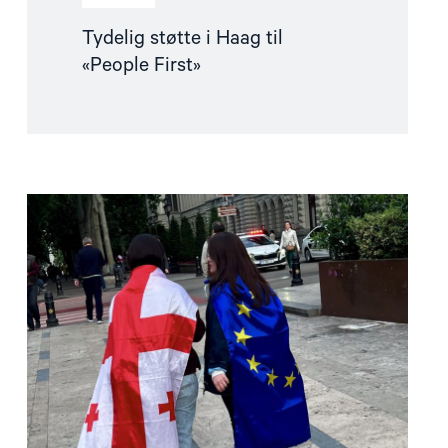
Tydelig støtte i Haag til
«People First»
Read
article
"Norge
må
fremme
en
mellomstatlig
klage
mot
Georgia"